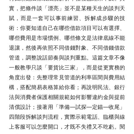
實，把條件談「漂亮」並不是某種天生的談判天
賦，而是一套可以事前練習、拆解成步驟的技
術：你要知道自己在哪些借款項目可以有選擇、
哪些費用是市場慣例、哪些條文是法律底線不能
退讓，然後再依照不同借錢對象、不同借錢借款
管道，調整說話節奏與談判重點。這篇文章不像
一般教學只談「要貨比三家」，而是從更實務的
角度出發：先整理常見管道的利率區間與費用結
構，搭配簡易表格算給你看；再說明民法、銀行
法與消費者保護相關規範如何影響違約金與提前
清償設計；接著用「準備—試探—定錨—收尾」
四階段拆解談判流程，實際示範電話、臨櫃與線
上客服可以怎麼開口，才既不失禮又不吃虧。閱