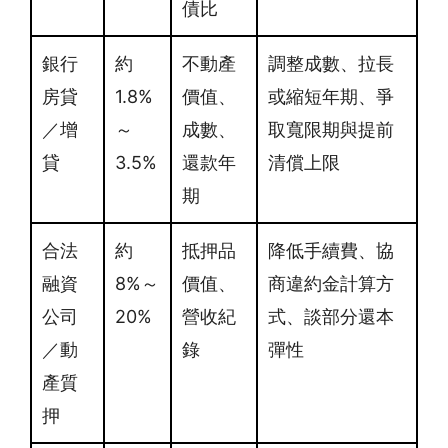
債比
銀行
約
不動產
調整成數、拉長
房貸
1.8%
價值、
或縮短年期、爭
／增
～
成數、
取寬限期與提前
貸
3.5%
還款年
清償上限
期
合法
約
抵押品
降低手續費、協
融資
8%～
價值、
商違約金計算方
公司
20%
營收紀
式、談部分還本
／動
錄
彈性
產質
押