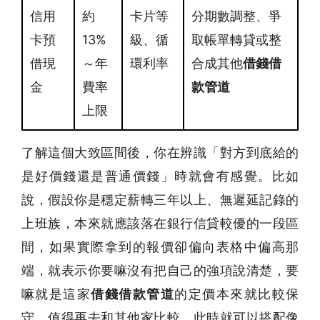
信用
約
卡片等
分期數調整、爭
卡預
13%
級、循
取帳單轉貸或整
借現
～年
環利率
合成其他
借錢借
金
費率
款管道
上限
了解這個大致區間後，你在辨識「對方到底給的
是好價錢還是普通價錢」時就會有感覺。比如
說，假設你是穩定薪轉三年以上、無遲延記錄的
上班族，本來就應該落在銀行信貸較優的一段區
間，如果實際拿到的報價卻偏向表格中偏高那
端，就表示你要嘛沒有把自己的強項說清楚，要
嘛就是這家
借錢借款管道
的定價本來就比較保
守，值得再去和其他家比較。此時就可以搭配像