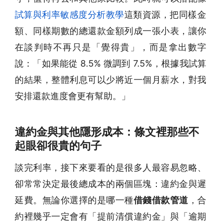
試算與利率敏感度分析教學
這類資源，把同樣金
額、同樣期數的總還款金額列成一張小表，讓你
在談判時不再只是「覺得貴」，而是拿出數字
說：「如果能從 8.5% 微調到 7.5%，根據我試算
的結果，整體利息可以少將近一個月薪水，對我
安排還款進度會更有幫助。」
違約金與其他隱形成本：條文裡那些不
起眼卻很貴的句子
談完利率，接下來要看的是很多人最容易忽略、
卻常常決定最後總成本的兩個區塊：違約金與遲
延費。無論你選擇的是哪一種
借錢借款管道
，合
約裡幾乎一定會有「提前清償違約金」與「逾期