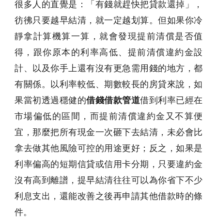
很多人的直覺是：「有錢就趕快把貸款還掉」，
彷彿只要越早結清，就一定越划算。但如果你冷
靜拿計算機算一算，就會發現提前清償是否值
得，跟你原本的利率高低、提前清償違約金設
計、以及你手上還有沒有更急需用錢的地方，都
有關係。以利率較低、期數較長的房貸來說，如
果當初透過穩健的
借錢借款管道
借到利率已經在
市場偏低的區間，而提前清償違約金又不算便
宜，那麼把所有現金一次砸下去結清，未必會比
拿去做其他風險可控的用途更好；反之，如果是
利率偏高的短期信貸或信用卡分期，只要違約金
沒有高到離譜，提早結清往往可以為你省下不少
利息支出，還能改善之後再申請其他借款時的條
件。