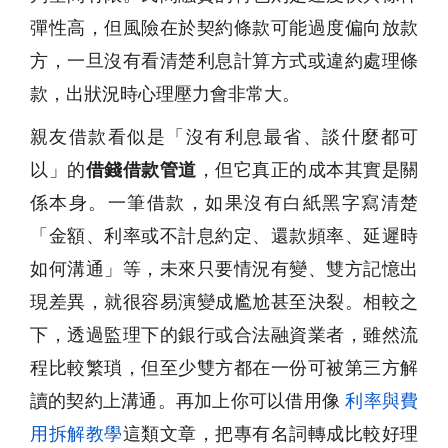
彈性高，但風險在於契約條款可能過度偏向放款
方，一旦沒有看清楚利息計算方式或違約處理條
款，出狀況時心理壓力會非常大。
親友借款看似是「沒有利息最省、談什麼都可
以」的
借錢借款管道
，但它真正的成本其實是關
係本身。一筆借款，如果沒有白紙黑字寫清楚
「金額、利率或不計息約定、還款頻率、延遲時
如何溝通」等，未來只要情況有變、雙方記憶出
現差異，就很容易演變成尷尬甚至決裂。相較之
下，透過監理下的銀行或合法融資業者，雖然流
程比較繁瑣，但至少雙方都在一份可被第三方解
讀的契約上溝通。再加上你可以借用像
利率與費
用拆解教學
這類文章，把專有名詞轉成比較好理