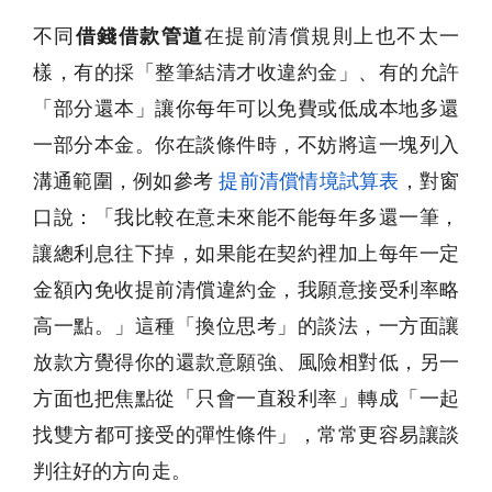
不同
借錢借款管道
在提前清償規則上也不太一
樣，有的採「整筆結清才收違約金」、有的允許
「部分還本」讓你每年可以免費或低成本地多還
一部分本金。你在談條件時，不妨將這一塊列入
溝通範圍，例如參考
提前清償情境試算表
，對窗
口說：「我比較在意未來能不能每年多還一筆，
讓總利息往下掉，如果能在契約裡加上每年一定
金額內免收提前清償違約金，我願意接受利率略
高一點。」這種「換位思考」的談法，一方面讓
放款方覺得你的還款意願強、風險相對低，另一
方面也把焦點從「只會一直殺利率」轉成「一起
找雙方都可接受的彈性條件」，常常更容易讓談
判往好的方向走。