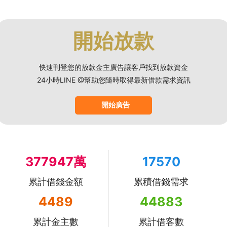
開始放款
快速刊登您的放款金主廣告讓客戶找到放款資金
24小時LINE @幫助您隨時取得最新借款需求資訊
開始廣告
377947萬
17570
累計借錢金額
累積借錢需求
4489
44883
累計金主數
累計借客數