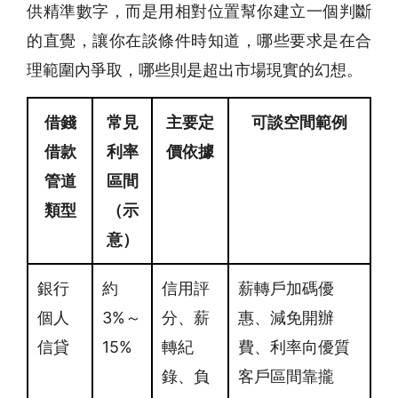
供精準數字，而是用相對位置幫你建立一個判斷
的直覺，讓你在談條件時知道，哪些要求是在合
理範圍內爭取，哪些則是超出市場現實的幻想。
借錢
常見
主要定
可談空間範例
借款
利率
價依據
管道
區間
類型
（示
意）
銀行
約
信用評
薪轉戶加碼優
個人
3%～
分、薪
惠、減免開辦
信貸
15%
轉紀
費、利率向優質
錄、負
客戶區間靠攏