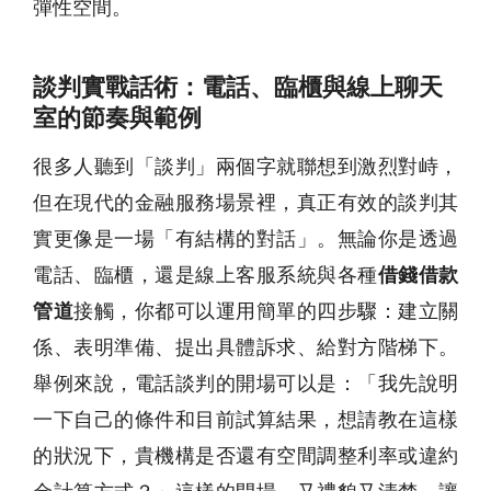
彈性空間。
談判實戰話術：電話、臨櫃與線上聊天
室的節奏與範例
很多人聽到「談判」兩個字就聯想到激烈對峙，
但在現代的金融服務場景裡，真正有效的談判其
實更像是一場「有結構的對話」。無論你是透過
電話、臨櫃，還是線上客服系統與各種
借錢借款
管道
接觸，你都可以運用簡單的四步驟：建立關
係、表明準備、提出具體訴求、給對方階梯下。
舉例來說，電話談判的開場可以是：「我先說明
一下自己的條件和目前試算結果，想請教在這樣
的狀況下，貴機構是否還有空間調整利率或違約