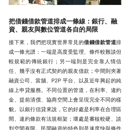
把借錢借款管道排成一條線：銀行、融
資、親友與數位管道各自的局限
接下來，我們把現實世界常見的
借錢借款管道
排
成一條光譜：一端是高度受監理、條件較難談但
較規範的傳統銀行；另一端則是完全靠人情信
任、幾乎沒有正式契約的親友借款；中間則夾著
融資公司、當舖、P2P 平台、以及近年興起的純
線上申貸服務。不同位置的管道，在利率、違約
金、提前清償、協商空間上會呈現完全不同的樣
貌。以銀行信貸來說，它的好處是利率在合理區
間、違約條款有法規框架；壞處是審核較硬、談
判空間有限。民間融資的特色則是速度快與條件