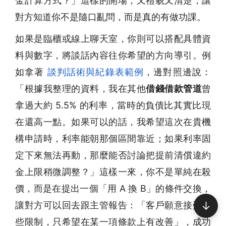
金計算方式？」這樣的開場，又禮貌又清楚，讓
對方知道你不是隨口亂問，而是真的有做功課。
如果是臨櫃或線上聊天室，你則可以搭配具體資
料與數字，將談話內容往你希望的方向導引。例
如拿著
談判話術與紀錄表範例
，邊對照邊說：
「根據我整理的資料，我在其他
借錢借款管道
曾
拿過大約 5.5% 的利率，當時的負債比其實比現
在還高一點。如果可以的話，我希望這次在貴機
構申請時，利率能朝那個區間靠近；如果利率固
定下來無法再動，那麼能否討論把提前清償違約
金上限稍微調整？」這樣一來，你不是單純在殺
價，而是在提出一個「用 A 換 B」的條件交換，
↓
讓對方可以回去跟主管報告：「客戶願意接受某
些限制，只希望在某一項條款上有改善」，成功