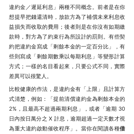
違約金／遲延利息」兩種不同概念。前者是在你
想提早把錢還清時，放款方為了補償未來利息收
益損失而收取的費用；後者則是在你沒有如期繳
款時，對方為了約束行為所設計的罰則。有些契
約把違約金寫成「剩餘本金的一定百分比」，有
些則寫成「剩餘期數乘以每期利息」等變形計算
方式；一樣的名目看起來，只要公式不同，實際
差異可以很驚人。
比較健康的作法，是違約金有「上限」且計算方
式清楚，例如：「提前清償違約金為剩餘本金的
2%，且最高不超過兩期利息」，或者「逾期 30
日內按日萬分之 X 計息，逾期超過一定天數才視
為重大違約啟動催收程序」。當你在閱讀各種
借