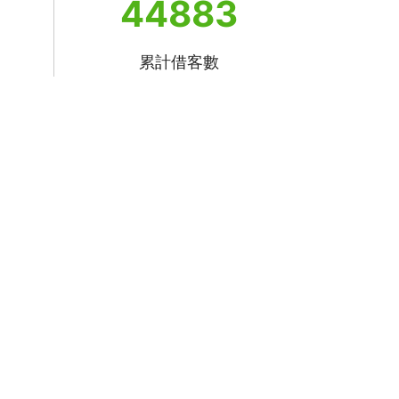
44883
累計借客數