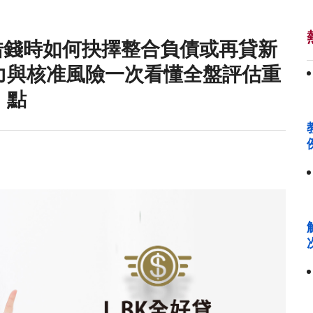
借錢時如何抉擇整合負債或再貸新
力與核准風險一次看懂全盤評估重
點