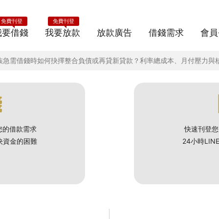
免費刊登
免費刊登
我要借錢
我要放款
放款廣告
借錢需求
會員
債族急需借錢時如何抉擇整合負債或再貸新貸款？利率總成本、月付壓力與
錢
您的借款需求
快速刊登您
解決資金的困難
24小時LI