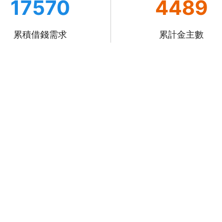
17570
4489
累積借錢需求
累計金主數