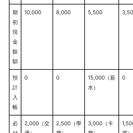
期
10,000
8,000
5,500
3,5
初
現
金
餘
額
預
0
0
15,000（薪
0
計
水）
入
帳
必
2,000（交
2,500（學
3,000（卡
1,5