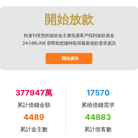
開始放款
快速刊登您的放款金主廣告讓客戶找到放款資金
24小時LINE @幫助您隨時取得最新借款需求資訊
開始廣告
377947萬
17570
累計借錢金額
累積借錢需求
4489
44883
累計金主數
累計借客數