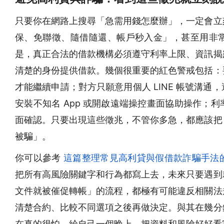
只要你在網路上搜尋「急需用錢怎麼辦」，一定會立
保、免聯徵、隨借隨還、帳戶秒入金」，甚至用非
是，真正合法的借款機構必須遵守利率上限、資訊揭
清楚的身份提供借款。幾個很重要的紅色警戒包括：
才能繼續申請；對方只願意用個人 LINE 帳號溝
安裝不知名 App 或開啟遠端操控畫面協助操作；
面確認。只要出現這些徵兆，不管你多急，都應該把
被騙」。
你可以參考
這篇整理常見高利貸與假借款詐騙手法
把所有高風險關鍵字和行為都寫上去，未來只要遇到
文件就被催促轉帳」的流程，都極有可能違反相關法
清楚合約、比較不同選項之後再做決定。與其在幾分
在真的很怕，給自己一個晚上，把資料和風險好好看