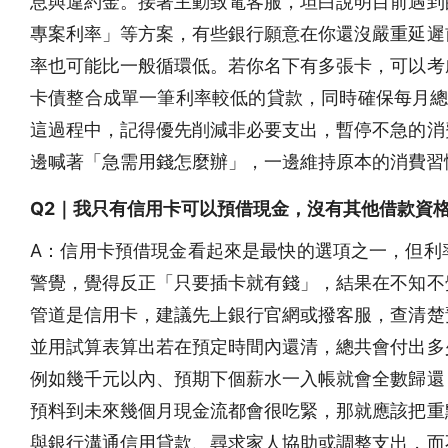
息與違約金。接著主動致電客服，坦白說明目前遇到
專案利率」等方案，有些銀行願意在你還沒嚴重延遲
率也可能比一般循環低。若你名下有多張卡，可以考
卡債整合成單一筆利率較低的貸款，同時確保每月總還
這過程中，記得優先削減非必要支出，暫停不急的消
邊喊著「急需用錢怎麼辦」，一邊維持原本的消費習
Q2｜我只有信用卡可以預借現金，沒有其他借款資
A：信用卡預借現金看起來是最快的選項之一，但利
警覺，覺得反正「只要插卡就有錢」，結果在不知不
管道是信用卡，建議先上銀行官網或撥客服，查清楚
並用試算表算出若在預定時間內還清，總共會付出多
例如幾千元以內、預期下個薪水一入帳就會全數歸還
預料到未來幾個月現金流都會很吃緊，那就應該把重
與銀行溝通信用貸款、尋求家人協助或調整支出，而