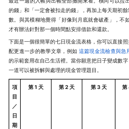
最近一週的入帳與出帳全部攤開來看。橫向可以拉出第
的錢」和「一定會被扣走的錢」，再加上每天期初餘
數。與其模糊地覺得「好像到月底就會破產」，不如清
才有辦法針對那一個時間點安排借款和還款。
下面是一個很簡單的七日現金流表格，你可以直接照
配更進一步的教學文章，例如
這篇現金流檢查與急
的示範套用在自己生活裡。當你願意把日子變成數字
一道可以被拆解與處理的現金管理題目。
項
第 1 天
第 2 天
第 3 天
第 
目
／
日
期