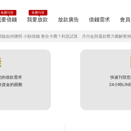
免費刊登
免費刊登
我要借錢
我要放款
放款廣告
借錢需求
會員
分期族如何聰明 小額借錢 整合卡費？利息試算、月付金與還款壓力圖解實
錢
您的借款需求
快速刊登您
解決資金的困難
24小時LI