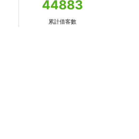
44883
累計借客數