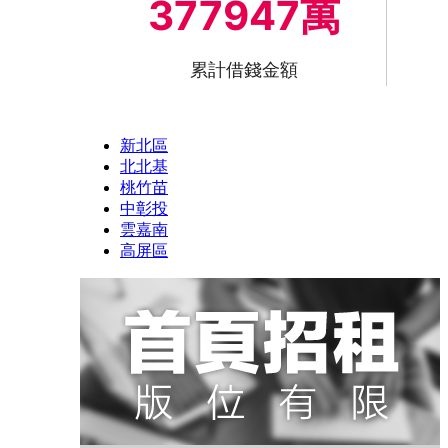
377947萬
累計借錢金額