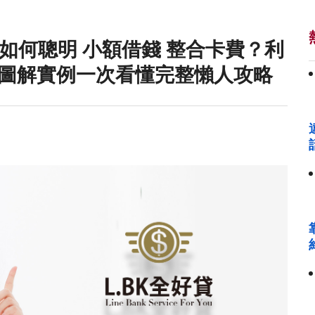
如何聰明 小額借錢 整合卡費？利
圖解實例一次看懂完整懶人攻略