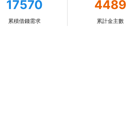
17570
4489
累積借錢需求
累計金主數