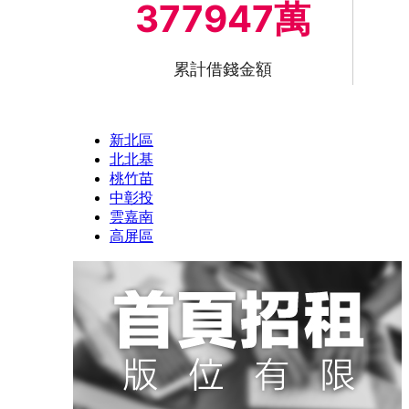
377947萬
累計借錢金額