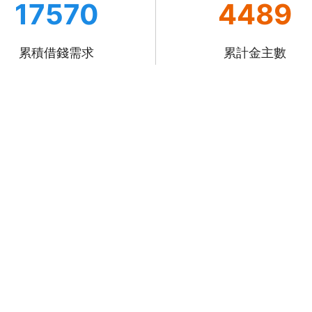
17570
4489
累積借錢需求
累計金主數