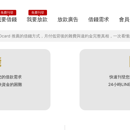
免費刊登
免費刊登
我要借錢
我要放款
放款廣告
借錢需求
會員
 Dcard 推薦的借錢方式，月付低背後的雜費與違約金完整真相，一次看
錢
您的借款需求
快速刊登您
解決資金的困難
24小時LI