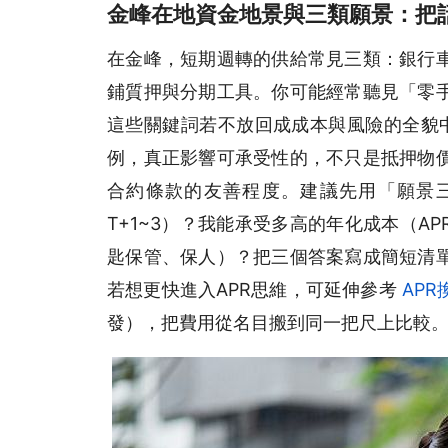
金峰在地資金地景與三類願景：把
在金峰，短期週轉的供給常見三類：銀行
鋪質押與分期工具。你可能經常聽見「零
這些關鍵詞若不放回成成本與風險的全貌
例，真正影響可承受性的，不只是抵押物
合約條款的友善程度。建議先用「願景三
T+1~3）？我能承受多高的年化成本（A
匙保管、保人）？把三個答案寫成簡短清
若想更快進入APR思維，可延伸參考
AP
發），把費用從名目搬到同一把尺上比較