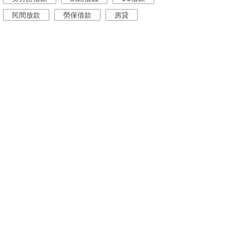
民間放款
勞保借款
房貸