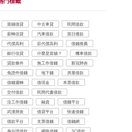
熱門標籤
當鋪借貸
中古車貸
民間借款
薪轉信貸
汽車借款
當日撥款
代償高利
莊代償高利
借錢推薦
銀行信貸
什麼是當舖？
機車借款
貸款條件
無工作借錢
新冠肺炎
免證件借錢
地下錢
房屋借款
借錢週轉
借現金
本票借款
交付借款
民間代書借款
沒工作借錢
融資
借錢平台
武漢肺炎
借貸平台
快速借錢
借款平台
支票借錢
借錢網
身分證借款
網路借錢
3C借款