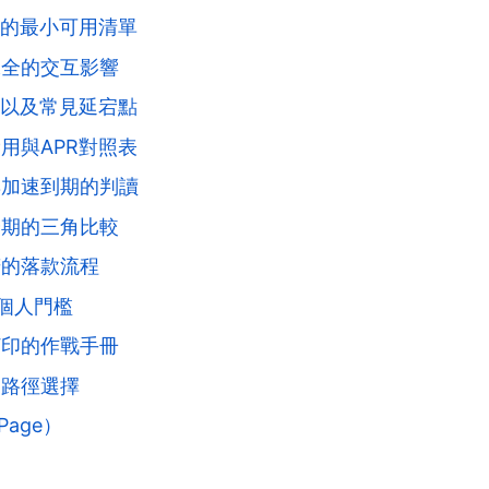
R的最小可用清單
保全的交互影響
，以及常見延宕點
用與APR對照表
與加速到期的判讀
分期的三角比較
諾的落款流程
的個人門檻
打印的作戰手冊
的路徑選擇
age）