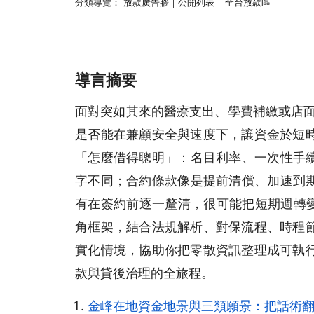
分類導覽：
放款廣告牆｜公開列表
全台放款區
導言摘要
面對突如其來的醫療支出、學費補繳或店
是否能在兼顧安全與速度下，讓資金於短
「怎麼借得聰明」：名目利率、一次性手續
字不同；合約條款像是提前清償、加速到期
有在簽約前逐一釐清，很可能把短期週轉變成
角框架，結合法規解析、對保流程、時程
實化情境，協助你把零散資訊整理成可執
款與貸後治理的全旅程。
金峰在地資金地景與三類願景：把話術