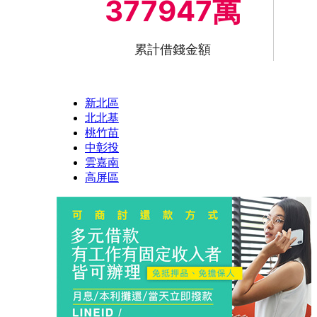
377947萬
累計借錢金額