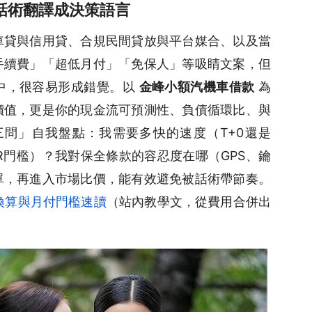
話術翻譯成決策語言
車貸與信用貸、合規民間貸放與平台媒合、以及當
手續費」「超低月付」「免保人」等吸睛文案，但
中，很容易形成錯覺。以
金峰小額汽機車借款
為
價值，更是你的現金流可預測性、負債循環比、與
問」自我盤點：我需要多快的速度（T+0還是
PR門檻）？我對保全條款的容忍度在哪（GPS、鑰
單，再進入市場比價，能有效避免被話術帶節奏。
R換算與月付門檻速讀
（站內教學文，從費用合併出
。