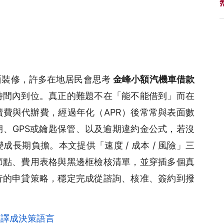
面裝修，許多在地居民會思考
金峰小額汽機車借款
時間內到位。真正的難題不在「能不能借到」而在
費與代辦費，經過年化（APR）後常常與表面數
、GPS或鑰匙保管、以及逾期違約金公式，若沒
長期負擔。本文提供「速度 / 成本 / 風險」三
節點、費用表格與黑邊框檢核清單，並穿插多個真
行的申貸策略，穩定完成從諮詢、核准、簽約到撥
翻譯成決策語言