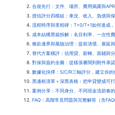
合規先行：文件、場所、費用揭露與AP
授信評分四模組：車況、收入、負債與
流程時序與里程碑：T+0/T+1如何達成
成本結構黑箱拆解：名目利率、一次性費
條款邊界與風險治理：提前清償、展延
替代方案橫評：信用貸、薪轉、當鋪與
對保與簽約全圖：從樣張審閱到附件承
數據化抉擇：S/C/R三軸評分，建立你
黑邊框清單＋深黑表格：把申貸變成可
案例分享：不同身分、不同現金流節奏
FAQ：高階常見問題與完整解答（含FAQP