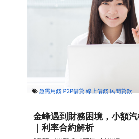
急需用錢
P2P借貸
線上借錢
民間貸款
金峰遇到財務困境，小額汽
｜利率合約解析