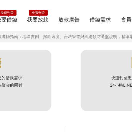
免費刊登
免費刊登
我要借錢
我要放款
放款廣告
借錢需求
會員
居民合規週轉指南：地區實例、撥款速度、合法管道與糾紛預防通盤說明，精
錢
您的借款需求
快速刊登您
解決資金的困難
24小時LI