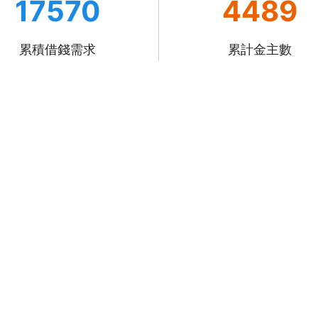
17570
4489
累積借錢需求
累計金主數