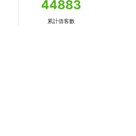
44883
累計借客數