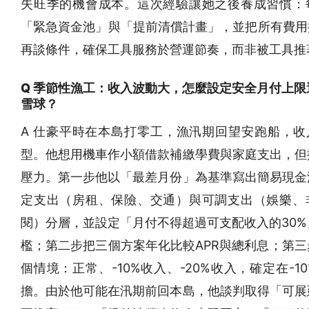
失旺季的機會成本。這次經驗讓她之後養成習慣：
「緊急資金池」與「提前清償計畫」，並把所有費用換
再談條件，確保工具服務於營運節奏，而非被工具推
Q 季節性漁工：收入波動大，怎麼設定安全月付上限
雪球？
A 仕豪平時在本島打零工，漁汛期回望安跑船，收
型。他想用機車作小額借款補繳學費與家庭支出，但
壓力。第一步他以「最差月份」為基準寫出簡易現金
定支出（房租、保險、交通）與可調支出（娛樂、
閱）分層，並設定「月付不得超過可支配收入的30%
檻；第二步把三個方案年化比較APR與總利息；第三
個情境：正常、-10%收入、-20%收入，確定在-1
擔。由於他可能在汛期前回本島，他談判取得「可展