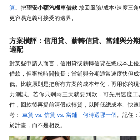
算
。把
望安小額汽機車借款
放回風險/成本/速度三
更容易定義可接受的邊界。
方案橫評：信用貸、薪轉信貸、當鋪與分期
適配
對某些申請人而言，信用貸或薪轉信貸在總成本上優
借款，但審核時間較長；當鋪與分期通常速度快但成
低。比較原則是把所有方案的成本年化，再用你的現
力測試。若你只剩兩三天就要到款，可先用速度工
件，回款後再提前清償或轉貸，以降低總成本。快速
考：
車貸 vs. 信貸 vs. 當鋪：何時選哪一個
。記住：
於計畫，而不是相反。