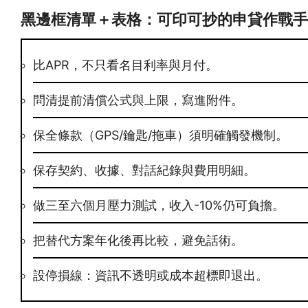
黑邊框清單＋表格：可印可抄的申貸作戰手
比APR，不只看名目利率與月付。
問清提前清償公式與上限，寫進附件。
保全條款（GPS/鑰匙/拖車）須明確觸發機制。
保存契約、收據、對話紀錄與費用明細。
做三至六個月壓力測試，收入-10%仍可負擔。
把替代方案年化後再比較，避免話術。
設停損線：資訊不透明或成本超標即退出。