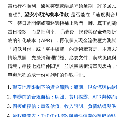
當旅行不順利、醫療突發或離島補給延期，許多居民
會想到
望安小額汽機車借款
是否能在「速度與合
下，替日常開銷或商務週轉補上臨門一腳。真正的關
當日撥款，而是把利率、手續費、規費與保全條款折
較的年化成本（APR），再依個人現金流做壓力測試
「超低月付」或「零手續費」的話術牽著走。本篇以
情境展開：先釐清辦理門檻、必要文件、契約風險與T+
情境，串接七處延伸閱讀，並以黑邊框清單與表格，
申辦流程落成一份可列印的作戰手冊。
望安地理限制下的資金節點：船期、現金流與借款
申辦前的合規自檢：牌照、費用揭露、APR與契約
四模組授信：車況估值、收入證明、負債結構與保
流程時間表：T+0/T+1撥款與補件停滯的關鍵節點