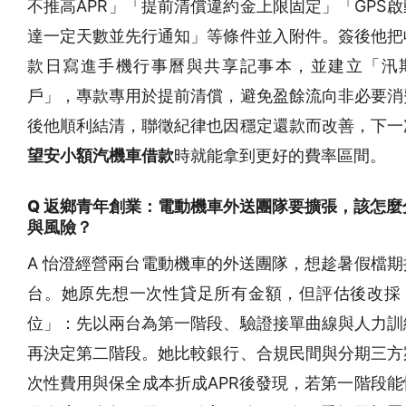
不推高APR」「提前清償違約金上限固定」「GPS
達一定天數並先行通知」等條件並入附件。簽後他把
款日寫進手機行事曆與共享記事本，並建立「汛
戶」，專款專用於提前清償，避免盈餘流向非必要消
後他順利結清，聯徵紀律也因穩定還款而改善，下一
望安小額汽機車借款
時就能拿到更好的費率區間。
Q 返鄉青年創業：電動機車外送團隊要擴張，該怎麼
與風險？
A 怡澄經營兩台電動機車的外送團隊，想趁暑假檔期
台。她原先想一次性貸足所有金額，但評估後改採
位」：先以兩台為第一階段、驗證接單曲線與人力訓
再決定第二階段。她比較銀行、合規民間與分期三方
次性費用與保全成本折成APR後發現，若第一階段能