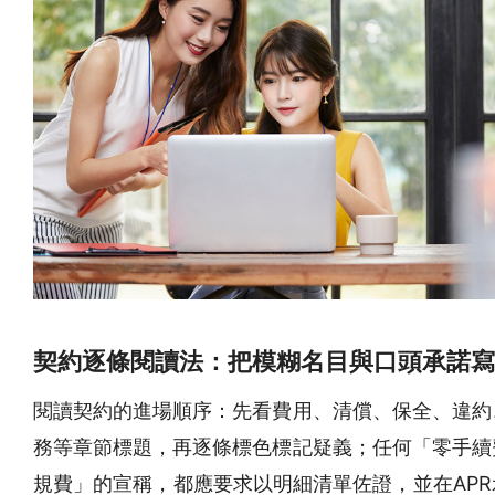
契約逐條閱讀法：把模糊名目與口頭承諾寫
閱讀契約的進場順序：先看費用、清償、保全、違約
務等章節標題，再逐條標色標記疑義；任何「零手續
規費」的宣稱，都應要求以明細清單佐證，並在APR