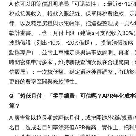
A 你可以用等價證明堆疊「可還款性」：最近6~12
稅或接案收入、帳款入賬紀錄、保單與稅費繳款、定
律、以及穩定房租與水電帳單。把這些整理成一頁A
款計畫書」，含：月付上限（建議≤可支配收入30%
波動假設（列出-10%、-20%備援）、提前清償策略
點與專戶），並附上車輛定保與無事故證明。再者，
時間密集申請多家，維持聯徵查詢次數在合理範圍；
信履歷」：一次核低額、穩定還款後再調整，有助於
更好的費率區間與條款彈性。
Q 「超低月付」「零手續費」可信嗎？APR年化成
算？
A 廣告常以拉長期數壓低月付，或把開辦/代辦/規費
名目，造成名目利率漂亮但APR偏高。實作上，把利