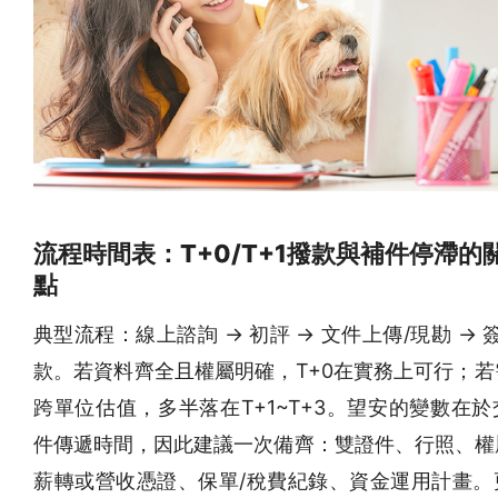
流程時間表：T+0/T+1撥款與補件停滯的
點
典型流程：線上諮詢 → 初評 → 文件上傳/現勘 → 簽
款。若資料齊全且權屬明確，T+0在實務上可行；若
跨單位估值，多半落在T+1~T+3。望安的變數在
件傳遞時間，因此建議一次備齊：雙證件、行照、權
薪轉或營收憑證、保單/稅費紀錄、資金運用計畫。