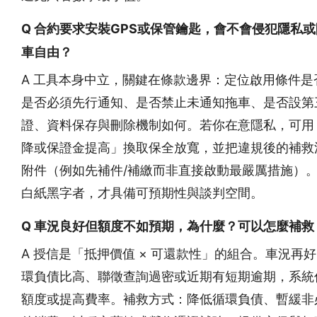
Q 合約要求安裝GPS或保管鑰匙，會不會侵犯隱私
車自由？
A 工具本身中立，關鍵在條款邊界：定位啟用條件是
是否必須先行通知、是否禁止未通知拖車、是否設第
證、資料保存與刪除機制如何。若你在意隱私，可用
降或保證金提高」換取保全放寬，並把違規後的補救
附件（例如先補件/補繳而非直接啟動最嚴厲措施）
白紙黑字者，才具備可預期性與談判空間。
Q 車況良好但額度不如預期，為什麼？可以怎麼補救
A 授信是「抵押價值 × 可還款性」的組合。車況再
環負債比高、聯徵查詢過密或近期有短期逾期，系統
額度或提高費率。補救方式：降低循環負債、暫緩非