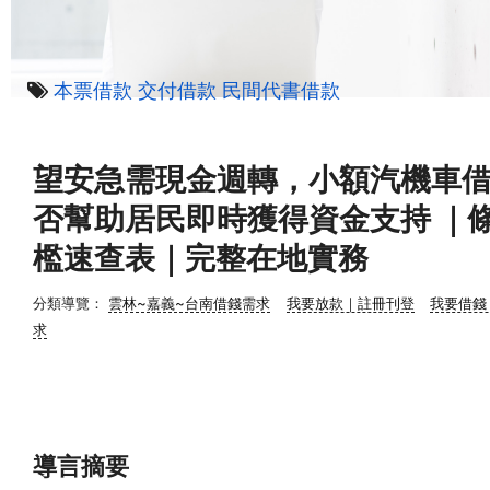
本票借款
交付借款
民間代書借款
望安急需現金週轉，小額汽機車
否幫助居民即時獲得資金支持 ｜
檻速查表｜完整在地實務
分類導覽：
雲林~嘉義~台南借錢需求
我要放款｜註冊刊登
我要借錢
求
導言摘要