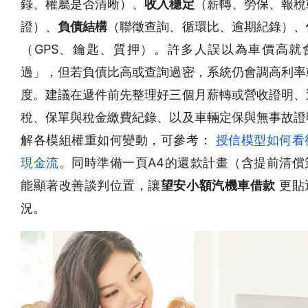
錄、權屬是否清晰）、
收入穩定
（薪轉、勞保、報稅
證）、
負債結構
（聯徵查詢、循環比、逾期紀錄）、
（GPS、鑰匙、質押）。許多人誤以為車價高就
過」，但若負債比高或查詢過密，系統仍會調高利率
度。建議在遞件前先整理好三個月薪轉或營收證明、
稅、保單與稅金繳費紀錄、以及車輛定保與無事故證
解各模組權重如何變動，可參考：
授信模型如何看
現金流
。同時準備一頁A4的還款計畫（含提前清償
能顯著改善談判位置，讓
望安小額汽機車借款
更貼
況。