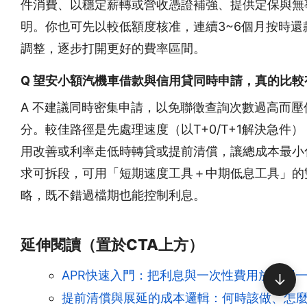
件消費、以穩定薪轉或營收憑證補強、提供定保與無
明。你也可先以較低額度核准，連續3~6個月按時還
調整，逐步打開更好的費率區間。
Q 望安小額汽機車借款與信用貸同時申請，真的比較
A 不建議同時密集申請，以免聯徵查詢次數過高而壓
分。較佳路徑是先處理速度（以T+0/T+1解決急件
用改善或利率走低時轉貸或提前清償，讓總成本最小
求可拆段，可用「短期速度工具＋中期低息工具」的
略，既不錯過檔期也能控制利息。
延伸閱讀（置於CTA上方）
APR快速入門：把利息與一次性費用放到同
↓
提前清償與展延的成本邏輯：何時該做、怎