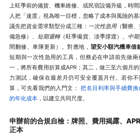
上旺季前的備貨、機車維修、或民宿設備升級，時間
人把「速度」視為唯一目標，忽略了成本與風險的基
議先把資金需求類型分成三種：
一次性急用
（醫療、
備急修）、
短期週轉
（旺季備貨、淡季撐渡）、
中期
間翻修、車隊更新）。對應地，
望安小額汽機車借
短期與一次性急用的工具，但務必在申請前先做兩
一，將所有費用折算成APR；其二，做三至六個月的
力測試，確保在最差月仍可安全覆蓋月付。若你不熟
算，可先看我們的入門文：
把名目利率與手續費換
的年化成本
，以建立共同尺度。
申辦前的合規自檢：牌照、費用揭露、AP
正本