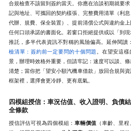
合規檢查不該留到簽約當天。你應在洽談初期就要求
記與地址、可攜回的契約樣張、完整費用清單（利息
代辦、規費、保全裝置）、提前清償公式與違約金上
任何口頭承諾的書面化。若窗口拒絕提供或以「到現
推託，多半代表資訊不對稱的風險偏高。延伸閱讀
檢清單：簽約前一定要問的十個問題
。在望安這樣
景，辦理時效格外重要，但請牢記：速度可以談、條
清楚；當你把「望安小額汽機車借款」放回合規與資
框架裡，選擇會更冷靜、更有底氣。
四模組授信：車況估值、收入證明、負債結
全條款
授信評估可視為四個模組：
車輛價值
（車齡、里程