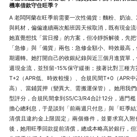
機車借款守住旺季？
A 老闆阿蘭在旺季前需要一次性備貨：麵粉、奶油、
與耗材，偏偏連續兩次船班因天候取消，既有現金流
她直覺想找「當日撥」的方案，但冷靜拆解後，先把
「急修」與「備貨」兩包：急修金額小、時效最高，
期週轉。她打開自己的收銀紀錄與近三個月進貨單，
週現金流，並預留-15%保守緩衝；接著比對三種方
T+2（APR低、時效較慢）、合規民間T+0（APR
高）、當鋪質押（變異大、需搬運保管）。她用我們
型評分，合規民間拿到S5/C3/R4合計12分，過門
擔心總利息，于是談到「前兩週只付息」與「旺季結
清償且違約金上限固定」兩個條件，並要求寫入附
後，她用旺季回款提前清償，總成本略高於銀行，但