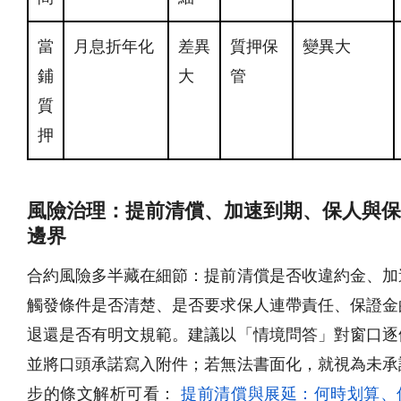
當
月息折年化
差異
質押保
變異大
鋪
大
管
質
押
風險治理：提前清償、加速到期、保人與保
邊界
合約風險多半藏在細節：提前清償是否收違約金、加
觸發條件是否清楚、是否要求保人連帶責任、保證金
退還是否有明文規範。建議以「情境問答」對窗口逐
並將口頭承諾寫入附件；若無法書面化，就視為未承
步的條文解析可看：
提前清償與展延：何時划算、