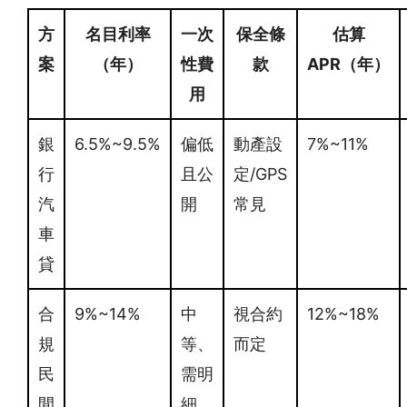
方
名目利率
一次
保全條
估算
案
（年）
性費
款
APR（年）
用
銀
6.5%~9.5%
偏低
動產設
7%~11%
行
且公
定/GPS
汽
開
常見
車
貸
合
9%~14%
中
視合約
12%~18%
規
等、
而定
民
需明
間
細