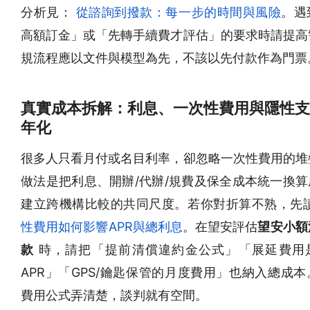
分析見：
從諮詢到撥款：每一步的時間與風險
。遇
高額訂金」或「先轉手續費才評估」的要求時請提高
規流程應以文件與模型為先，不該以先付款作為門票
真實成本拆解：利息、一次性費用與隱性支
年化
很多人只看月付或名目利率，卻忽略一次性費用的堆
做法是把利息、開辦/代辦/規費及保全成本統一換算
建立跨機構比較的共同尺度。若你對折算不熟，先
性費用如何影響APR與總利息
。在望安評估
望安小額
款
時，請把「提前清償違約金公式」「展延費用
APR」「GPS/鑰匙保管的月度費用」也納入總成
費用公式弄清楚，談判就有空間。