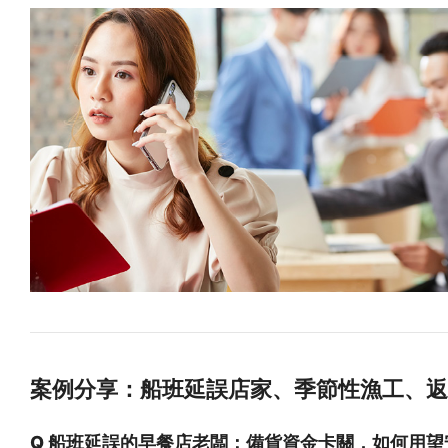
案例分享：船班延誤店家、季節性漁工、返
Q 船班延誤的早餐店老闆：備貨資金卡關，如何用望