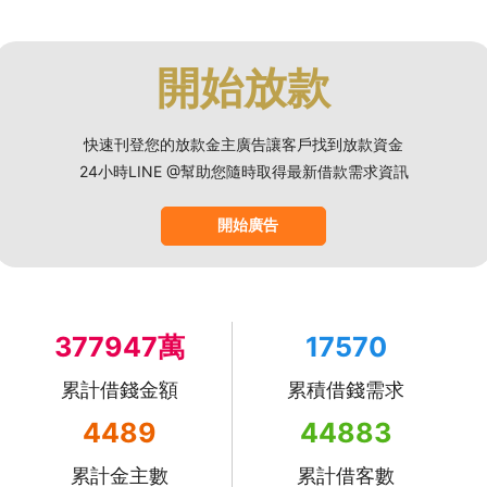
開始放款
快速刊登您的放款金主廣告讓客戶找到放款資金
24小時LINE @幫助您隨時取得最新借款需求資訊
開始廣告
377947萬
17570
累計借錢金額
累積借錢需求
4489
44883
累計金主數
累計借客數