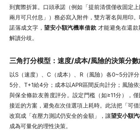
到實際折算。口頭承諾（例如「提前清償僅收固定上
兩月可只付息」）務必寫入附件，雙方署名與用印。
諾落成文字，
望安小額汽機車借款
才能避免在還款
解讀分歧。
三角打分模型：速度/成本/風險的決策分數
以S（速度）、C（成本）、R（風險）各0~5分評分
5分、T+1給4分；成本以APR區間反向計分；風險
與保全條款友善度評分。設定門檻（如≥11分），僅
接近的方案，避免在次佳選項上耗時。此法把「可借
改寫成「在壓力測試仍安全的金額」，讓
望安小額汽
成為可量化的理性決策。