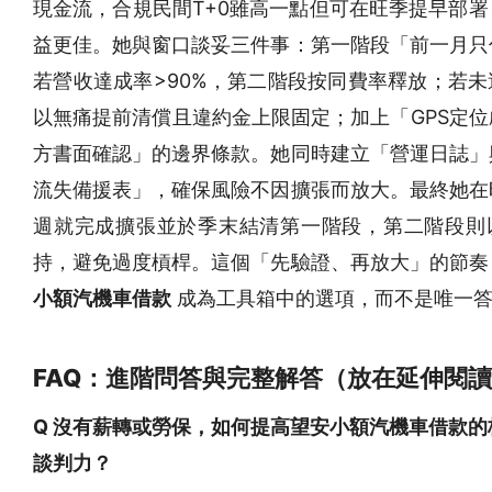
現金流，合規民間T+0雖高一點但可在旺季提早部署
益更佳。她與窗口談妥三件事：第一階段「前一月只
若營收達成率>90%，第二階段按同費率釋放；若未
以無痛提前清償且違約金上限固定；加上「GPS定位
方書面確認」的邊界條款。她同時建立「營運日誌」
流失備援表」，確保風險不因擴張而放大。最終她在
週就完成擴張並於季末結清第一階段，第二階段則
持，避免過度槓桿。這個「先驗證、再放大」的節奏
小額汽機車借款
成為工具箱中的選項，而不是唯一
FAQ：進階問答與完整解答（放在延伸閱
Q 沒有薪轉或勞保，如何提高望安小額汽機車借款的
談判力？