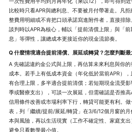
一次性費用平均到月再年化（乘以12），即可得到近
比較時只看APR與總利息、不要被月付帶著走。凡拒
整費用明細或不肯把口頭承諾寫進附件者，直接排除
談判時以APR為核心，輔以「提前清償上限」與「前
息」等彈性，讓總成本更接近你的現金流節奏。
Q 什麼情境適合提前清償、展延或轉貸？怎麼判斷最
A 先確認違約金公式與上限，再估算未來利息與你的
成本。若手上有低成本資金（年化低於當前APR），
有合理上限，多半適合提前清償；若短期現金流受影
季或醫療支出），可談一次展延，但需確認是否推高A
信用條件改善或市場利率下行，轉貸可能更有利。做
表，列「繼續/提前/展延/轉貸」在3/6/12個月窗的
本與風險，再以生活現實（工作不確定性、家庭支出
避免只看數學最小值。