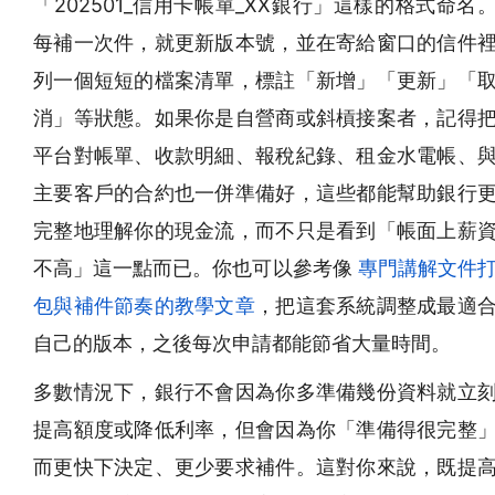
「202501_信用卡帳單_XX銀行」這樣的格式命名
每補一次件，就更新版本號，並在寄給窗口的信件
列一個短短的檔案清單，標註「新增」「更新」「
消」等狀態。如果你是自營商或斜槓接案者，記得
平台對帳單、收款明細、報稅紀錄、租金水電帳、
主要客戶的合約也一併準備好，這些都能幫助銀行
完整地理解你的現金流，而不只是看到「帳面上薪
不高」這一點而已。你也可以參考像
專門講解文件
包與補件節奏的教學文章
，把這套系統調整成最適
自己的版本，之後每次申請都能節省大量時間。
多數情況下，銀行不會因為你多準備幾份資料就立
提高額度或降低利率，但會因為你「準備得很完整
而更快下決定、更少要求補件。這對你來說，既提