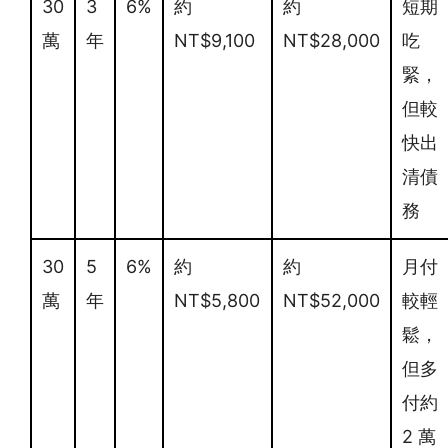
30
3
6%
約
約
短期
萬
年
NT$9,100
NT$28,000
吃
緊，
但較
快出
清債
務
30
5
6%
約
約
月付
萬
年
NT$5,800
NT$52,000
較輕
鬆，
但多
付約
2 萬