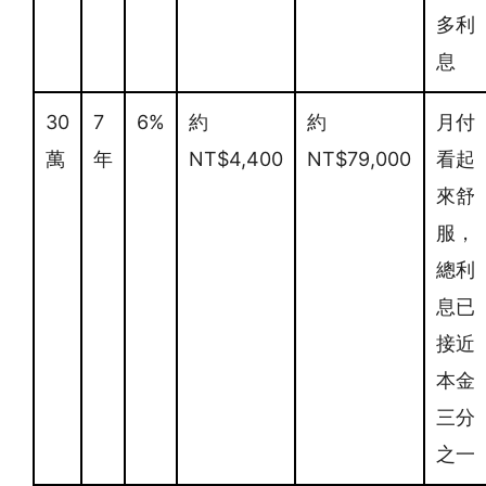
多利
息
30
7
6%
約
約
月付
萬
年
NT$4,400
NT$79,000
看起
來舒
服，
總利
息已
接近
本金
三分
之一