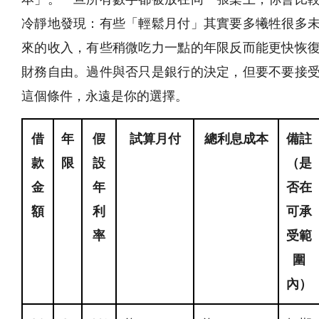
冷靜地發現：有些「輕鬆月付」其實要多犧牲很多
來的收入，有些稍微吃力一點的年限反而能更快恢
財務自由。過件與否只是銀行的決定，但要不要接
這個條件，永遠是你的選擇。
借
年
假
試算月付
總利息成本
備註
款
限
設
（是
金
年
否在
額
利
可承
率
受範
圍
內）