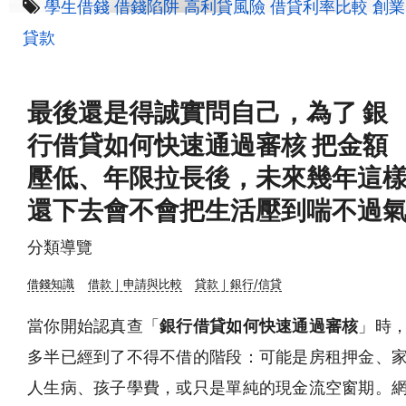
學生借錢
借錢陷阱
高利貸風險
借貸利率比較
創業
貸款
最後還是得誠實問自己，為了 銀
行借貸如何快速通過審核 把金額
壓低、年限拉長後，未來幾年這
還下去會不會把生活壓到喘不過
分類導覽
借錢知識
借款｜申請與比較
貸款｜銀行/信貸
當你開始認真查「
銀行借貸如何快速通過審核
」時
多半已經到了不得不借的階段：可能是房租押金、
人生病、孩子學費，或只是單純的現金流空窗期。