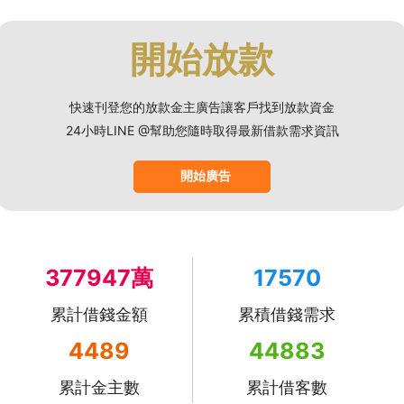
開始放款
快速刊登您的放款金主廣告讓客戶找到放款資金
24小時LINE @幫助您隨時取得最新借款需求資訊
開始廣告
377947萬
17570
累計借錢金額
累積借錢需求
4489
44883
累計金主數
累計借客數