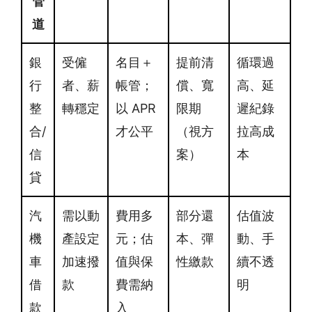
管
道
銀
受僱
名目＋
提前清
循環過
行
者、薪
帳管；
償、寬
高、延
整
轉穩定
以 APR
限期
遲紀錄
合/
才公平
（視方
拉高成
信
案）
本
貸
汽
需以動
費用多
部分還
估值波
機
產設定
元；估
本、彈
動、手
車
加速撥
值與保
性繳款
續不透
借
款
費需納
明
款
入