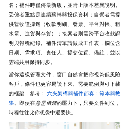
名；補件時僅傳最新版，並附上版本差異說明。
受僱者重點是連續薪轉與投保資料；自營者需提
供營收證據鏈（收款明細、發票、平台對帳、租
水電、進貨與存貨）；接案者則需跨平台收款證
明與報稅紀錄。補件清單請做成工作表，欄位含
日期、需求項、責任人、提交位置、備註，並以
雲端共用保持同步。
當你這樣管理文件，窗口自然會把你視為低風險
客戶，條件也更容易談下來。需要範例與可下載
的框架，參考：
六夾架構與補件節奏：範本與教
學
。即便在
急需借錢
的壓力下，只要文件到位，
時程往往比你想像中還要快。