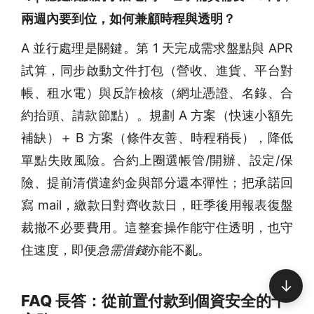
兩週內要到位，如何兼顧時程與透明？
A 並行處理是關鍵。第 1 天完成需求盤點與 APR
試算，同步啟動文件打包（營收、進貨、平台對
帳、租水電）與反詐檢核（網址憑證、名錄、合
約抬頭、請款節點）。規劃 A 方案（快速小額先
補缺）＋ B 方案（條件友善、時程稍長），降低
單點失敗風險。合約上圈選帳管/開辦、設定/保
險、提前清償違約金與部分還本彈性；把承諾回
寫 mail，繳款日對齊收款日，旺季後用報表復盤
裁撤不必要費用。這整套操作能守住透明，也守
住速度，即便
急需借錢
亦能不亂。
↓
FAQ 長答：從前置付款到個資安全的十