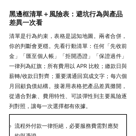
黑邊框清單＋風險表：避坑行為與產品
差異一次看
清單是行為約束，表格是認知地圖。兩者合併，
你的判斷會更穩。先看行動清單：任何「先收前
金」「匯至個人帳」「拒開憑證」「保證過件」
一律列為紅旗；所有費用以 APR 比較；繳款日與
薪轉/收款日對齊；重要溝通回寫成文字；每六個
月回顧負債結構。接著用表格把產品差異攤開，
從適合對象、費用特性、可談彈性到主要風險逐
列對照，讓每一次選擇都有依據。
流程外付款一律拒絕，必要服務費需對應契
約與憑證。