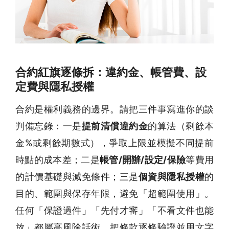
合約紅旗逐條拆：違約金、帳管費、設
定費與隱私授權
合約是權利義務的邊界。請把三件事寫進你的談
判備忘錄：一是
提前清償違約金
的算法（剩餘本
金%或剩餘期數式），爭取上限並模擬不同提前
時點的成本差；二是
帳管/開辦/設定/保險
等費用
的計價基礎與減免條件；三是
個資與隱私授權
的
目的、範圍與保存年限，避免「超範圍使用」。
任何「保證過件」「先付才審」「不看文件也能
放」都屬高風險話術。把條款逐條驗證並用文字