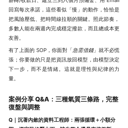
薪轉/收款日、建立三到六個月預備金、用 Email
回寫每次承諾，這些看似「慢」的動作，恰恰是
把風險壓低、把時間線拉順的關鍵。照此節奏，
多數人能在兩週內完成穩定撥款，而且總成本更
友善。
有了上面的 SOP，你面對「
急需借錢
」就不必慌
張；你要做的只是把資訊放回模型，由模型決定
下一步，而不是情緒。這就是理性與紀律的力
量。
案例分享 Q&A：三種氣質三條路，完整
復盤與調整
Q｜沉著內斂的資料工程師：兩張循環＋小額分