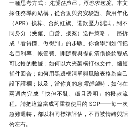
一種思考方式：
先護住自己，再追求速度
。本文
採任務導向結構，從合規與資安驗證、費用年化
（APR）換算、合約紅旗、還款壓力測試，到不
同身分（受僱、自營、接案）送件策略，一路拆
成「看得懂、做得到」的步驟。你會學到如何把
名目利率、帳管費、開辦費與提前清償條款變成
可比較的數據；如何以六夾架構打包文件、縮短
補件回合；如何用黑邊框清單與風險表格為自己
設下護欄；以及，當你真的
急需借錢
時，如何在
兩週內完成「快但不亂、穩且透明」的撥款流
程。請把這篇當成可重複使用的 SOP——每一次
急難週轉，都以相同標準評估，不再被情緒與話
術左右。