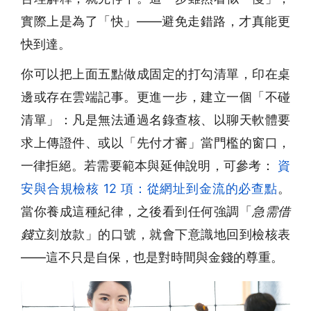
實際上是為了「快」——避免走錯路，才真能更
快到達。
你可以把上面五點做成固定的打勾清單，印在桌
邊或存在雲端記事。更進一步，建立一個「不碰
清單」：凡是無法通過名錄查核、以聊天軟體要
求上傳證件、或以「先付才審」當門檻的窗口，
一律拒絕。若需要範本與延伸說明，可參考：
資
安與合規檢核 12 項：從網址到金流的必查點
。
當你養成這種紀律，之後看到任何強調「
急需借
錢
立刻放款」的口號，就會下意識地回到檢核表
——這不只是自保，也是對時間與金錢的尊重。