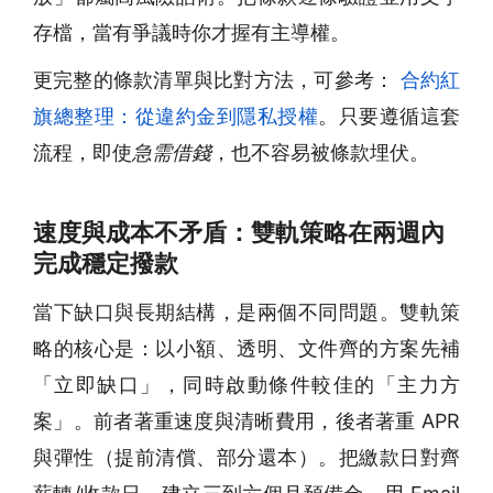
存檔，當有爭議時你才握有主導權。
更完整的條款清單與比對方法，可參考：
合約紅
旗總整理：從違約金到隱私授權
。只要遵循這套
流程，即使
急需借錢
，也不容易被條款埋伏。
速度與成本不矛盾：雙軌策略在兩週內
完成穩定撥款
當下缺口與長期結構，是兩個不同問題。雙軌策
略的核心是：以小額、透明、文件齊的方案先補
「立即缺口」，同時啟動條件較佳的「主力方
案」。前者著重速度與清晰費用，後者著重 APR
與彈性（提前清償、部分還本）。把繳款日對齊