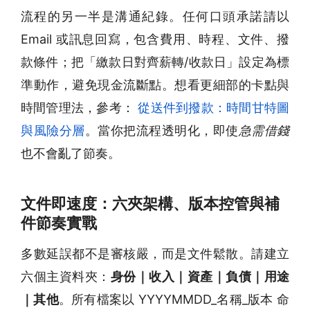
流程的另一半是溝通紀錄。任何口頭承諾請以
Email 或訊息回寫，包含費用、時程、文件、撥
款條件；把「繳款日對齊薪轉/收款日」設定為標
準動作，避免現金流斷點。想看更細部的卡點與
時間管理法，參考：
從送件到撥款：時間甘特圖
與風險分層
。當你把流程透明化，即使
急需借錢
也不會亂了節奏。
文件即速度：六夾架構、版本控管與補
件節奏實戰
多數延誤都不是審核嚴，而是文件鬆散。請建立
六個主資料夾：
身份｜收入｜資產｜負債｜用途
｜其他
。所有檔案以 YYYYMMDD_名稱_版本 命