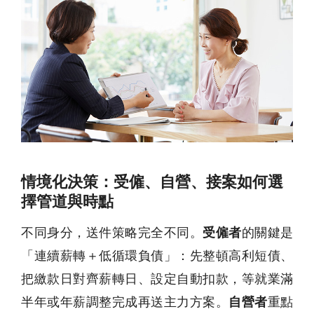
情境化決策：受僱、自營、接案如何選
擇管道與時點
不同身分，送件策略完全不同。
受僱者
的關鍵是
「連續薪轉＋低循環負債」：先整頓高利短債、
把繳款日對齊薪轉日、設定自動扣款，等就業滿
半年或年薪調整完成再送主力方案。
自營者
重點