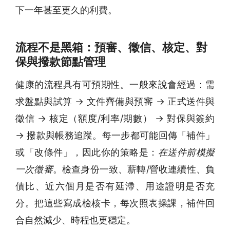
下一年甚至更久的利費。
流程不是黑箱：預審、徵信、核定、對
保與撥款節點管理
健康的流程具有可預期性。一般來說會經過：需
求盤點與試算 → 文件齊備與預審 → 正式送件與
徵信 → 核定（額度/利率/期數） → 對保與簽約
→ 撥款與帳務追蹤。每一步都可能回傳「補件」
或「改條件」，因此你的策略是：
在送件前模擬
一次徵審
。檢查身份一致、薪轉/營收連續性、負
債比、近六個月是否有延滯、用途證明是否充
分。把這些寫成檢核卡，每次照表操課，補件回
合自然減少、時程也更穩定。