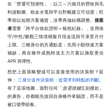
在「營運可預測性」：以三～六個月的營收與毛
利波動圖、租金水電與平台對帳建立可信度；旺
季前以短期方案備貨，淡季再做結構調整。
接案
者
需要「跨平台收款證明＋報稅紀錄」，並用保
守/中性/樂觀三情境模擬月現金流與可承受月付
上限。三種身分的共通點是：先用小額快速方案
補缺，再在條件成熟時送主力方案以換取更佳
APR 與彈性。
想把上面策略變成可以直接使用的決策樹？延
伸：
三身分送件決策樹：從需求到時點的判斷
。
有了這張地圖，面對任何「
急需借錢
立刻撥款」
的廣告，你都能先放回自身條件來驗證，而不是
被口號帶節奏。