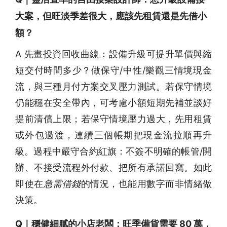
大案，但旺淡季差很大，應該先租賃還是先借小
額？
A 先畫投資回收曲線：設備升級可提升單價與縮
短交付時間多少？做保守/中性/樂觀三情境現金
流，與三種月付方案交叉壓力測試。若保守情境
仍能穩在安全帶內，可考慮小額短期先補並談好
提前清償上限；若保守情境壓力過大，先用租賃
或外包過渡，連續三個帳期把現金流拉順再升
級。過程中嚴守合約紅旗：不簽不明確的帳管/開
辦、不接受流程外付款、把所有承諾回寫。如此
即使在
急需借錢
的情況，也能用數字而非情緒做
決策。
Q｜穩健細膩的小店老闆：旺季備貨需要 80 萬，