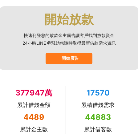
開始放款
快速刊登您的放款金主廣告讓客戶找到放款資金
24小時LINE @幫助您隨時取得最新借款需求資訊
開始廣告
377947萬
17570
累計借錢金額
累積借錢需求
4489
44883
累計金主數
累計借客數