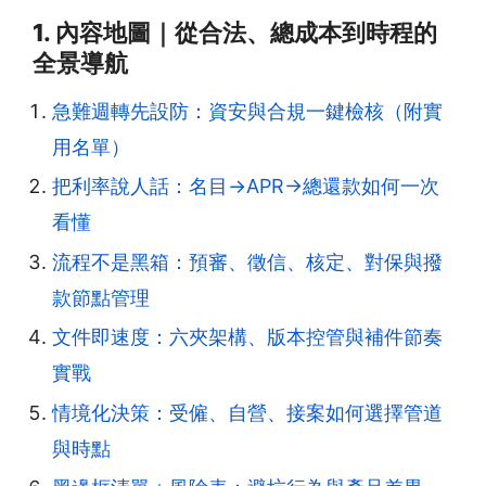
1. 內容地圖｜從合法、總成本到時程的
全景導航
急難週轉先設防：資安與合規一鍵檢核（附實
用名單）
把利率說人話：名目→APR→總還款如何一次
看懂
流程不是黑箱：預審、徵信、核定、對保與撥
款節點管理
文件即速度：六夾架構、版本控管與補件節奏
實戰
情境化決策：受僱、自營、接案如何選擇管道
與時點