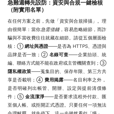
急難週轉先設防：資安與合規一鍵檢核
（附實用名單）
在任何方案之前，先做「資安與合規掃描」。理
由很簡單：當你
急需借錢
，容易忽略細節，而詐
騙與不當收費往往就藏在細節。請從五個層面檢
核：①
網址與憑證
——是否為 HTTPS、憑證與
品牌是否一致；②
名錄可查
——企業抬頭、統
編、聯絡方式能不能在政府或主管機關查到；③
隱私權政策
——蒐集目的、保存年限、第三方共
享是否載明；④
費用揭露
——名目利率之外，
是否明確列出帳管、開辦、設定與提前清償條
件；⑤
金流潔淨
——是否要求流程外付款、匯
至個人帳、或拒開正式憑證。只要任何一項無法
合理解釋，就先停下。這一步雖然看似「慢」，