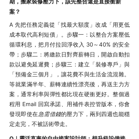
期，搬家裝修壓力下，該先整合還是直接衝新
案？
A 先把任務定義從「找最大額度」改成「用更低
成本取代高利短債」。步驟一：以整合方案壓低
循環利息，把月付拉回淨收入 30～40% 的安全
帶；步驟二：將繳款日對齊薪轉日，開啟自動扣
款以避免延遲費；步驟三：建立「裝修專戶」與
「預備金三個月」，讓花費不與生活金流混雜。
等就業滿半年、薪轉連續性漂亮後，再送主力方
案，通常利率與彈性都比現在硬衝更好。整個過
程用 Email 回寫承諾、用補件表控管版本，你會
發現即使在
急需借錢
的壓力下，兩到四週也能穩
定走完，不被話術帶走。
Q｜靈活直率的自由接案設計師：想升級設備接