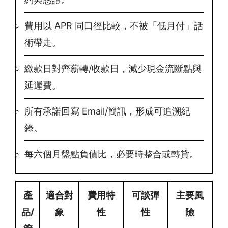
費用以 APR 同口徑比較，不被「低月付」話
術帶走。
繳款日對齊薪轉/收款日，減少現金流斷點與
延遲費。
所有承諾回寫 Email/簡訊，形成可追溯紀
錄。
每六個月盤點負債比，必要時整合或轉貸。
產
適合對
費用特
可談彈
主要風
品/
象
性
性
險