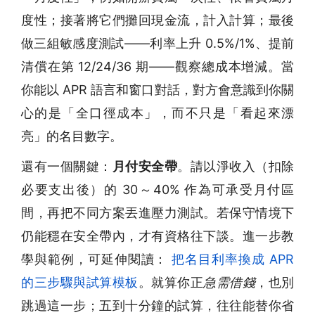
度性；接著將它們攤回現金流，計入計算；最後
做三組敏感度測試——利率上升 0.5%/1%、提前
清償在第 12/24/36 期——觀察總成本增減。當
你能以 APR 語言和窗口對話，對方會意識到你關
心的是「全口徑成本」，而不只是「看起來漂
亮」的名目數字。
還有一個關鍵：
月付安全帶
。請以淨收入（扣除
必要支出後）的 30～40% 作為可承受月付區
間，再把不同方案丟進壓力測試。若保守情境下
仍能穩在安全帶內，才有資格往下談。進一步教
學與範例，可延伸閱讀：
把名目利率換成 APR
的三步驟與試算模板
。就算你正
急需借錢
，也別
跳過這一步；五到十分鐘的試算，往往能替你省