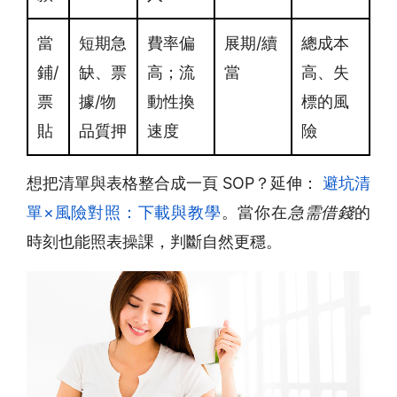
當
短期急
費率偏
展期/續
總成本
鋪/
缺、票
高；流
當
高、失
票
據/物
動性換
標的風
貼
品質押
速度
險
想把清單與表格整合成一頁 SOP？延伸：
避坑清
單×風險對照：下載與教學
。當你在
急需借錢
的
時刻也能照表操課，判斷自然更穩。