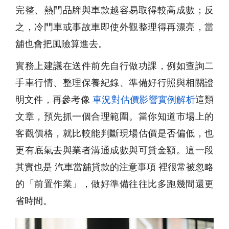
完整、熱門品牌與車款越容易取得較高成數；反
之，冷門車或事故車即使外觀整理得再漂亮，當
舖也會把風險算進去。
實務上建議在送件前先自行做功課，例如查詢二
手車行情、整理保養紀錄、準備好行照與相關證
明文件，再參考像
車況對估價影響實例解析
這類
文章，預先抓一個合理範圍。當你知道市場上的
客觀價格，就比較能判斷現場估價是否偏低，也
更有底氣去與業者溝通成數與可貸金額。這一段
其實也是 汽車當舖貸款的注意事項 裡很常被忽略
的「前置作業」，做好準備往往比多跑幾間還更
省時間。