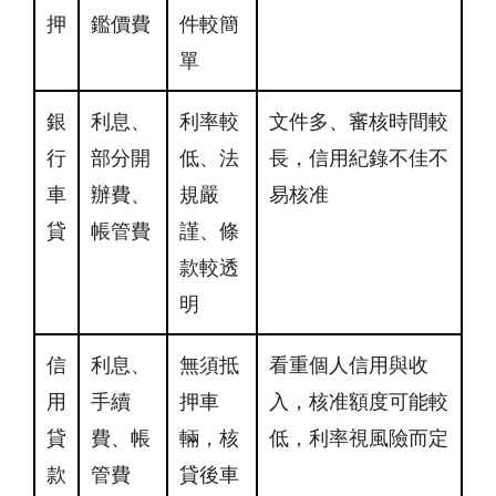
押
鑑價費
件較簡
單
銀
利息、
利率較
文件多、審核時間較
行
部分開
低、法
長，信用紀錄不佳不
車
辦費、
規嚴
易核准
貸
帳管費
謹、條
款較透
明
信
利息、
無須抵
看重個人信用與收
用
手續
押車
入，核准額度可能較
貸
費、帳
輛，核
低，利率視風險而定
款
管費
貸後車