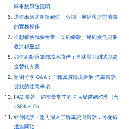
與事故風險說明
還得出來才叫幫到忙：分期、展延與提前清償
的實務操作
不想被陰就要會看：契約條款、違約責任與催
收流程重點
如何判斷這筆錢該不該借：自我壓力測試與資
金替代方案
案例分享 Q&A：三種真實情境拆解 汽車當舖
貸款的注意事項
FAQ 長答：網友最常問的 7 大疑慮總整理（含
JSON-LD）
延伸閱讀：想再深入了解車貸與當舖，可從這
幾篇開始