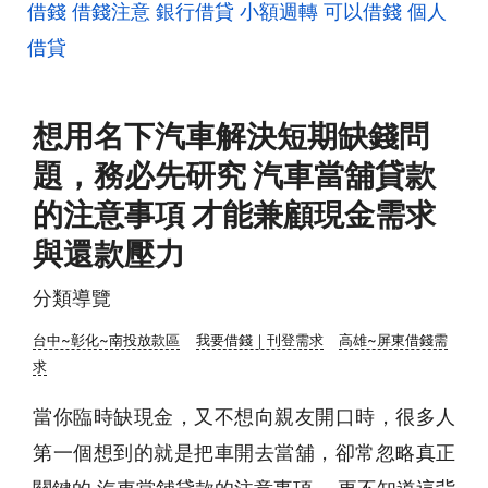
借錢
借錢注意
銀行借貸
小額週轉
可以借錢
個人
借貸
想用名下汽車解決短期缺錢問
題，務必先研究 汽車當舖貸款
的注意事項 才能兼顧現金需求
與還款壓力
分類導覽
台中~彰化~南投放款區
我要借錢｜刊登需求
高雄~屏東借錢需
求
當你臨時缺現金，又不想向親友開口時，很多人
第一個想到的就是把車開去當舖，卻常忽略真正