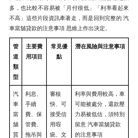
多，也比較不容易被「月付很低」「利率看起來
不高」這些片段資訊牽著走，而是回到完整的 汽
車當舖貸款的注意事項 思維上作出決定。
管
主要費
常見優
潛在風險與注意事項
道
用項目
點
類
型
汽
利息、
審核
利率與費用較高，車
車
手續
快、可
可能被處分，還款壓
當
費、保
接受信
力易被低估，須特別
舖
管費、
用瑕
留意 汽車當舖貸款
質
拖吊與
疵、文
的注意事項