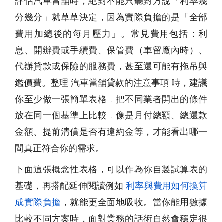
評估汽車當舖時，絕對不能只聽對方說「利率幾
分幾分」就草草決定，因為實際負擔的是「全部
費用加總後的每月壓力」。常見費用包括：利
息、開辦費或手續費、保管費（車留廠內時）、
代辦貸款或保險的服務費，甚至還可能有拖吊與
鑑價費。整理 汽車當舖貸款的注意事項 時，建議
你至少做一張簡單表格，把不同業者開出的條件
放在同一個基準上比較，像是月付總額、總還款
金額、提前清償是否有違約金等，才能看出哪一
間真正符合你的需求。
下面這張概念性表格，可以作為你自製試算表的
基礎，再搭配延伸閱讀例如
利率與費用如何換算
成實際負擔
，就能更全面地吸收。當你能用數據
比較不同方案時，面對業務的話術自然會穩定很