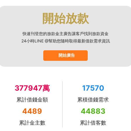
開始放款
快速刊登您的放款金主廣告讓客戶找到放款資金
24小時LINE @幫助您隨時取得最新借款需求資訊
開始廣告
377947萬
17570
累計借錢金額
累積借錢需求
4489
44883
累計金主數
累計借客數