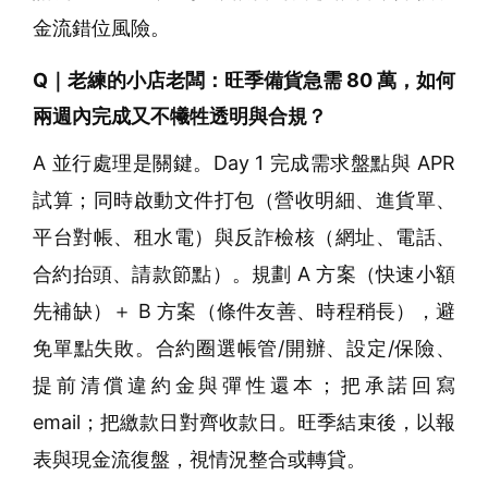
金流錯位風險。
Q｜老練的小店老闆：旺季備貨急需 80 萬，如何
兩週內完成又不犧牲透明與合規？
A 並行處理是關鍵。Day 1 完成需求盤點與 APR
試算；同時啟動文件打包（營收明細、進貨單、
平台對帳、租水電）與反詐檢核（網址、電話、
合約抬頭、請款節點）。規劃 A 方案（快速小額
先補缺）＋ B 方案（條件友善、時程稍長），避
免單點失敗。合約圈選帳管/開辦、設定/保險、
提前清償違約金與彈性還本；把承諾回寫
email；把繳款日對齊收款日。旺季結束後，以報
表與現金流復盤，視情況整合或轉貸。