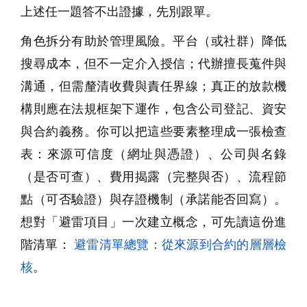
上述任一題答不出證據，先別跟單。
角色拆分有助於管理風險。平台（或社群）降低
搜尋成本，但不一定介入授信；代辦擅長蒐件與
溝通，但需釐清收費與責任界線；真正的放款機
構則應在法規框架下運作，包含公司登記、資安
與合約義務。你可以把這些要素整理成一張檢查
表：來源可信度（網址與憑證）、公司與名錄
（是否可查）、費用揭露（完整與否）、流程節
點（可否驗證）與存證機制（承諾能否回寫）。
想對「避雷項目」一次建立概念，可先讀這份進
階清單：
避雷清單總覽：從來源到合約的層層檢
核
。