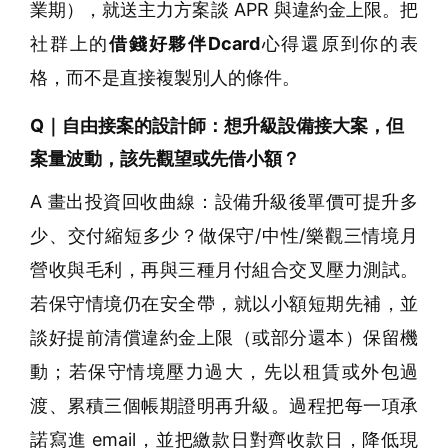
業期），就送主力方案談 APR 與違約金上限。把
社群上的
借錢好夥伴Dcard
心得還原到你的表
格，而不是直接複製別人的條件。
Q｜自由接案的設計師：想升級設備接大案，但
案量波動，該先觀望或先借小額？
A 畫出投資回收曲線：設備升級後單價可提升多
少、交付縮短多少？做保守/中性/樂觀三情境月
營收與毛利，再與三種月付組合交叉壓力測試。
若保守情境仍在安全帶，就以小額短期先補，並
談好提前清償違約金上限（或部分還本）保留機
動；若保守情境壓力過大，先以租賃或外包過
渡、累積三個帳期證明再升級。過程把每一項承
諾寫進 email，並把繳款日對齊收款日，降低現