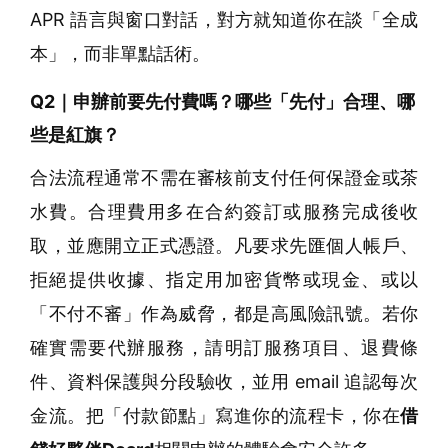
APR 語言與窗口對話，對方就知道你在談「全成
本」，而非單點話術。
Q2｜申辦前要先付費嗎？哪些「先付」合理、哪
些是紅旗？
合法流程通常不需在審核前支付任何保證金或茶
水費。合理費用多在合約簽訂或服務完成後收
取，並應開立正式憑證。凡要求先匯個人帳戶、
拒絕提供收據、指定用加密貨幣或現金、或以
「不付不審」作為威脅，都是高風險訊號。若你
確實需要代辦服務，請明訂服務項目、退費條
件、資料保護與分段驗收，並用 email 追認每次
金流。把「付款節點」寫進你的流程卡，你在
借