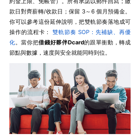
約金上限、免帳管）。所有承諾以郵件回寫；繳
款日對齊薪轉/收款日；保留 3～6 個月預備金。
你可以參考這份延伸說明，把雙軌節奏落地成可
操作的流程卡：
雙軌節奏 SOP：先補缺、再優
化
。當你把
借錢好夥伴Dcard
的跟單衝動，轉成
節點與數據，速度與安全就能同時到位。