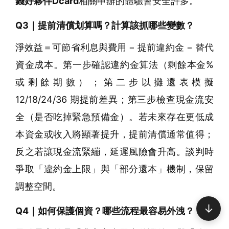
錢好夥伴Dcard
相關申辦的體驗會安全許多。
Q3｜提前清償划算嗎？計算該抓哪些變數？
淨效益＝可節省利息與費用 − 提前違約金 − 替代
資金成本。第一步確認違約金算法（剩餘本金%
或剩餘期數）；第二步以攤還表模擬
12/18/24/36 期提前差異；第三步檢查現金流安
全（是否吃掉緊急預備金）。若未來存在更低成
本資金或收入將顯著提升，提前清償通常值得；
反之若讓現金流緊繃，延遲風險會升高。談判時
爭取「違約金上限」與「部分還本」機制，保留
調整空間。
↓
Q4｜如何保護個資？哪些流程最容易外洩？