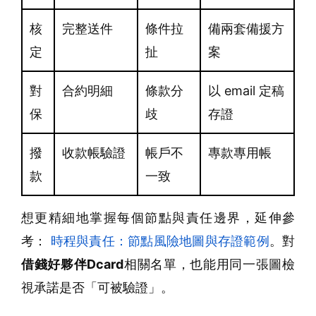
核
完整送件
條件拉
備兩套備援方
定
扯
案
對
合約明細
條款分
以 email 定稿
保
歧
存證
撥
收款帳驗證
帳戶不
專款專用帳
款
一致
想更精細地掌握每個節點與責任邊界，延伸參
考：
時程與責任：節點風險地圖與存證範例
。對
借錢好夥伴Dcard
相關名單，也能用同一張圖檢
視承諾是否「可被驗證」。