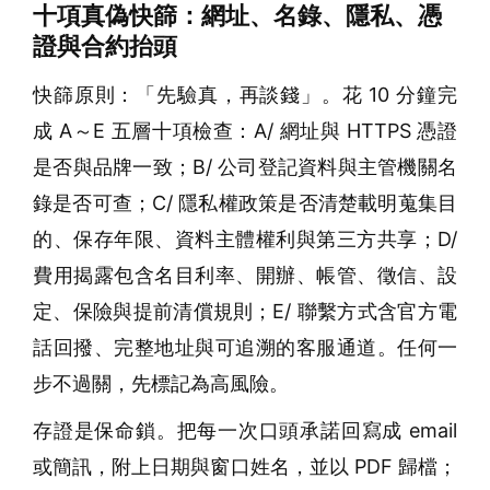
十項真偽快篩：網址、名錄、隱私、憑
證與合約抬頭
快篩原則：「先驗真，再談錢」。花 10 分鐘完
成 A～E 五層十項檢查：A/ 網址與 HTTPS 憑證
是否與品牌一致；B/ 公司登記資料與主管機關名
錄是否可查；C/ 隱私權政策是否清楚載明蒐集目
的、保存年限、資料主體權利與第三方共享；D/
費用揭露包含名目利率、開辦、帳管、徵信、設
定、保險與提前清償規則；E/ 聯繫方式含官方電
話回撥、完整地址與可追溯的客服通道。任何一
步不過關，先標記為高風險。
存證是保命鎖。把每一次口頭承諾回寫成 email
或簡訊，附上日期與窗口姓名，並以 PDF 歸檔；