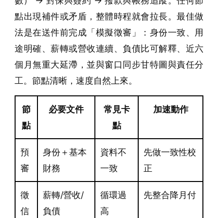
數） → 對保與簽約 → 撥款與帳務追蹤。任何節
點出現補件或矛盾，整體時程就會拉長。最佳做
法是在送件前完成「模擬徵審」：身份一致、用
途明確、薪轉或營收連續、負債比可解釋、近六
個月無重大延滯，並與窗口同步甘特圖與責任分
工。節點清晰，速度自然上來。
節
必要文件
常見卡
加速動作
點
點
預
身份＋基本
資料不
先做一致性校
審
財務
一致
正
徵
薪轉/營收/
循環過
先整合降月付
信
負債
高