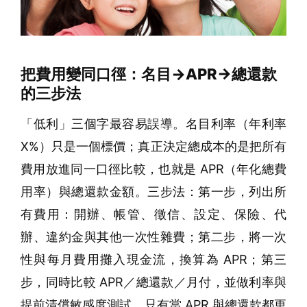
把費用變同口徑：名目→APR→總還款
的三步法
「低利」三個字最容易誤導。名目利率（年利率
X%）只是一個標價；真正決定總成本的是把所有
費用放進同一口徑比較，也就是 APR（年化總費
用率）與總還款金額。三步法：第一步，列出所
有費用：開辦、帳管、徵信、設定、保險、代
辦、違約金與其他一次性雜費；第二步，將一次
性與每月費用攤入現金流，換算為 APR；第三
步，同時比較 APR／總還款／月付，並做利率與
提前清償敏感度測試。只有當 APR 與總還款都更