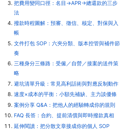
把費用變同口徑：名目→APR→總還款的三步
法
撥款時程圖解：預審、徵信、核定、對保與入
帳
文件打包 SOP：六夾分類、版本控管與補件節
奏
三種身分三條路：受僱／自營／接案的送件策
略
避坑清單升級：常見高利話術與對應反制動作
速度×成本的平衡：小額先補缺、主力談優條
案例分享 Q&A：把他人的經驗轉成你的規則
FAQ 長答：合約、提前清償與即時撥款真相
延伸閱讀：把分散文章接成你的個人 SOP