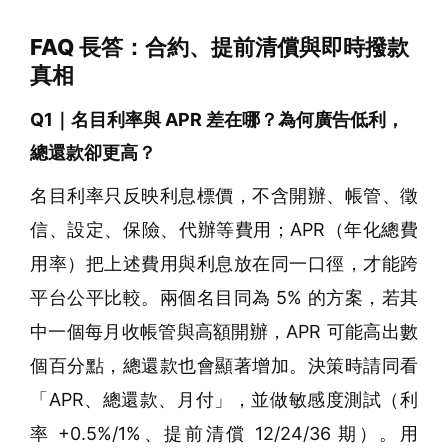
FAQ 長答：合約、提前清償與即時撥款
真相
Q1｜名目利率與 APR 差在哪？為何廣告低利，
總還款卻更高？
名目利率只反映利息標價，不含開辦、帳管、徵
信、設定、保險、代辦等費用；APR（年化總費
用率）把上述費用與利息放在同一口徑，才能跨
平台公平比較。兩個名目同為 5% 的方案，若其
中一個每月收帳管與高額開辦，APR 可能高出數
個百分點，總還款也會顯著增加。決策時請同看
「APR、總還款、月付」，並做敏感度測試（利
率 +0.5%/1%、提前清償 12/24/36 期）。用