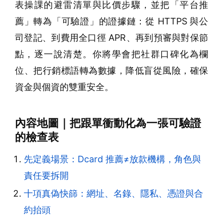
表操課的避雷清單與比價步驟，並把「平台推
薦」轉為「可驗證」的證據鏈：從 HTTPS 與公
司登記、到費用全口徑 APR、再到預審與對保節
點，逐一說清楚。你將學會把社群口碑化為欄
位、把行銷標語轉為數據，降低盲從風險，確保
資金與個資的雙重安全。
內容地圖｜把跟單衝動化為一張可驗證
的檢查表
先定義場景：Dcard 推薦≠放款機構，角色與
責任要拆開
十項真偽快篩：網址、名錄、隱私、憑證與合
約抬頭