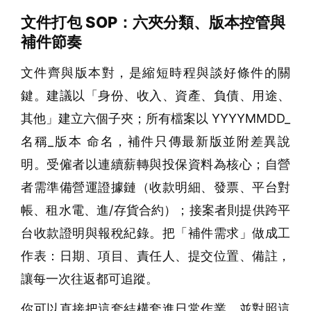
文件打包 SOP：六夾分類、版本控管與
補件節奏
文件齊與版本對，是縮短時程與談好條件的關
鍵。建議以「身份、收入、資產、負債、用途、
其他」建立六個子夾；所有檔案以 YYYYMMDD_
名稱_版本 命名，補件只傳最新版並附差異說
明。受僱者以連續薪轉與投保資料為核心；自營
者需準備營運證據鏈（收款明細、發票、平台對
帳、租水電、進/存貨合約）；接案者則提供跨平
台收款證明與報稅紀錄。把「補件需求」做成工
作表：日期、項目、責任人、提交位置、備註，
讓每一次往返都可追蹤。
你可以直接把這套結構套進日常作業，並對照這