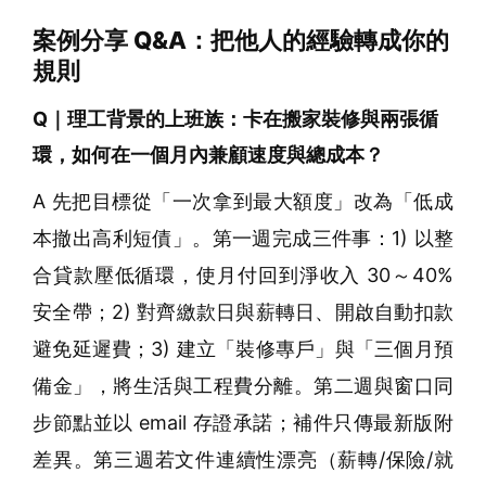
案例分享 Q&A：把他人的經驗轉成你的
規則
Q｜理工背景的上班族：卡在搬家裝修與兩張循
環，如何在一個月內兼顧速度與總成本？
A 先把目標從「一次拿到最大額度」改為「低成
本撤出高利短債」。第一週完成三件事：1) 以整
合貸款壓低循環，使月付回到淨收入 30～40%
安全帶；2) 對齊繳款日與薪轉日、開啟自動扣款
避免延遲費；3) 建立「裝修專戶」與「三個月預
備金」，將生活與工程費分離。第二週與窗口同
步節點並以 email 存證承諾；補件只傳最新版附
差異。第三週若文件連續性漂亮（薪轉/保險/就