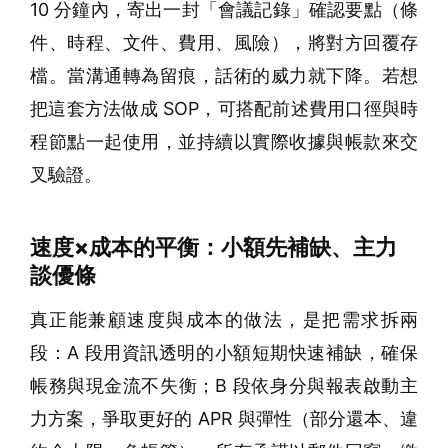
10 分鐘內，寄出一封「會議記錄」確認要點（條
件、時程、文件、費用、風險），將對方回覆存
檔。當溝通轉為留痕，話術的威力就下降。若想
把這套方法做成 SOP，可搭配前述費用口徑與時
程節點一起使用，並持續以實際收據與帳款來交
叉驗證。
速度×成本的平衡：小額先補缺、主力
談優條
真正能兼顧速度與成本的做法，是把需求拆兩
段：A 段用資訊透明的小額短期快速補缺，確保
帳務與現金流不失衡；B 段依身分與報表啟動主
力方案，爭取更好的 APR 與彈性（部分還本、違