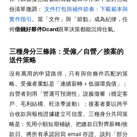
份清單微調：
文件打包與補件節奏：下載範本與
實作指引
。當「文件」與「節點」成為紀律，任
何
借錢好夥伴Dcard
跟單決策都能沉得住氣。
三種身分三條路：受僱／自營／接案的
送件策略
沒有萬用的申貸路徑，只有與你條件匹配的策
略。受僱者重點是「連續薪轉＋低循環負債」；
自營者則用「營運可預測性」說服徵審（穩定客
戶、毛利結構、旺淡季波動）；接案者要以跨平
台收款與報稅證據建立可信度。三種身分共同策
略是：先用小額短期補缺、把繳款日對齊薪轉/收
款日、將所有承諾回寫 email 存證、談到「部分