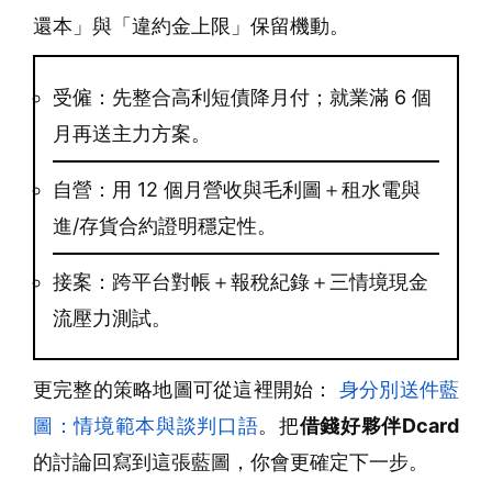
還本」與「違約金上限」保留機動。
受僱：先整合高利短債降月付；就業滿 6 個
月再送主力方案。
自營：用 12 個月營收與毛利圖＋租水電與
進/存貨合約證明穩定性。
接案：跨平台對帳＋報稅紀錄＋三情境現金
流壓力測試。
更完整的策略地圖可從這裡開始：
身分別送件藍
圖：情境範本與談判口語
。把
借錢好夥伴Dcard
的討論回寫到這張藍圖，你會更確定下一步。