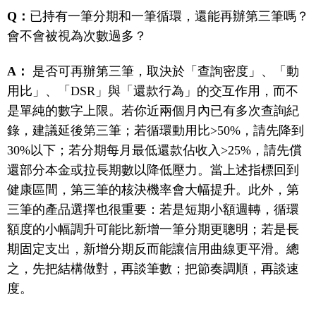
Q：
已持有一筆分期和一筆循環，還能再辦第三筆嗎？
會不會被視為次數過多？
A：
是否可再辦第三筆，取決於「查詢密度」、「動
用比」、「DSR」與「還款行為」的交互作用，而不
是單純的數字上限。若你近兩個月內已有多次查詢紀
錄，建議延後第三筆；若循環動用比>50%，請先降到
30%以下；若分期每月最低還款佔收入>25%，請先償
還部分本金或拉長期數以降低壓力。當上述指標回到
健康區間，第三筆的核決機率會大幅提升。此外，第
三筆的產品選擇也很重要：若是短期小額週轉，循環
額度的小幅調升可能比新增一筆分期更聰明；若是長
期固定支出，新增分期反而能讓信用曲線更平滑。總
之，先把結構做對，再談筆數；把節奏調順，再談速
度。