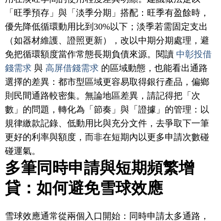
「旺季預存」與「淡季分期」搭配：旺季有盈餘時，
優先降低循環動用比到30%以下；淡季若需固定支出
（如器材維護、證照更新），改以中期分期處理，避
免把循環額度當作常態長期負債來源。閱讀
中彰投借
錢需求
與
高屏借錢需求
的區域動態，也能看出通路
選擇的差異：都市型區域更容易取得銀行產品，偏鄉
則民間通路較密集。無論地區差異，請記得把「次
數」的問題，轉化為「節奏」與「證據」的管理：以
規律繳款記錄、低動用比與充分文件，去爭取下一筆
更好的利率與額度，而非在短期內以更多申請次數碰
碰運氣。
多筆同時申請與短期頻繁增
貸：如何避免雪球效應
雪球效應通常從兩個入口開始：同時申請太多通路，