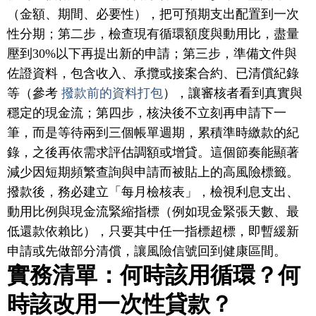
（金額、期間、必要性），把可預期支出配置到一次
性分期；第二步，檢查現有循環額度與動用比，盡量
壓到30%以下再提出新的申請；第三步，準備文件與
佐證資料，包含收入、承攬或接案合約、已清償紀錄
等（參考
撥款前的資料打包
），讓審核者看到真實與
穩定的現金流；第四步，核決後不立刻再申請下一
筆，而是等待兩到三個帳單週期，累積準時繳款的紀
錄，之後再依需求評估調額或增貸。這個節奏能顯著
減少因短期頻繁查詢與申請而被貼上的高風險標籤。
撥款後，務必建立「每月檢核表」，檢視利息支出、
動用比例與現金流緊縮指標（例如現金緊張天數、最
低還款依賴比），只要其中任一指標超標，即暫緩新
申請或先做部分清償，讓風險信號回到健康區間。
實務清單：何時該用循環？何
時該改用一次性貸款？