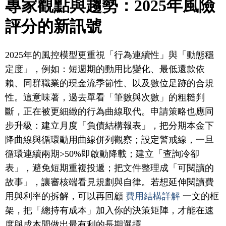
專家觀點與趨勢：2025年風險
評分的新訊號
2025年的風控模型更重視「行為連續性」與「動態穩
定度」，例如：短週期的動用比變化、最低還款依
賴、同群職業的現金流季節性、以及數位足跡的合規
性。這意味著，過去單看「筆數與次數」的粗糙判
斷，正在被更細緻的行為曲線取代。申請策略也應同
步升級：建立月度「負債結構報表」，把分期本金下
降曲線與循環動用曲線併列觀察；設定警戒線，一旦
循環連續兩期>50%即啟動降載；建立「查詢冷卻
表」，避免短期重複投遞；把文件整理成「可閱讀的
故事」，讓審核端看見規劃與自律。若想延伸閱讀費
用與利率的拆解，可以再回顧
費用結構詳解
一文的框
架，把「總持有成本」加入你的決策矩陣，才能在速
度與成本間做出最有利的長期選擇。