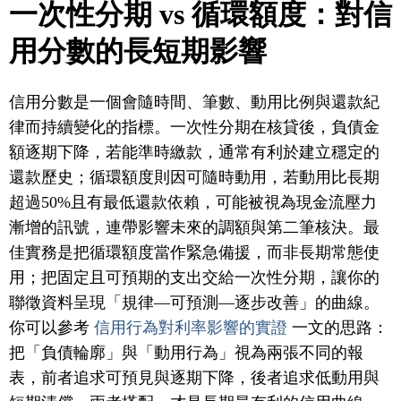
一次性分期 vs 循環額度：對信
用分數的長短期影響
信用分數是一個會隨時間、筆數、動用比例與還款紀
律而持續變化的指標。一次性分期在核貸後，負債金
額逐期下降，若能準時繳款，通常有利於建立穩定的
還款歷史；循環額度則因可隨時動用，若動用比長期
超過50%且有最低還款依賴，可能被視為現金流壓力
漸增的訊號，連帶影響未來的調額與第二筆核決。最
佳實務是把循環額度當作緊急備援，而非長期常態使
用；把固定且可預期的支出交給一次性分期，讓你的
聯徵資料呈現「規律—可預測—逐步改善」的曲線。
你可以參考
信用行為對利率影響的實證
一文的思路：
把「負債輪廓」與「動用行為」視為兩張不同的報
表，前者追求可預見與逐期下降，後者追求低動用與