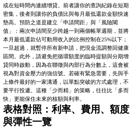
或在短時間內連續增貸。前者讓你的查詢紀錄在短期
密集，後者則讓你的負債比與每月最低還款金額快速
墊高。預防之道是建立「申請間距」與「風險閾
值」：兩次申請間至少跨越一到兩個帳單週期，並將
本月最低還款佔可動用收入的比例控制在25%以下；
一旦超過，就暫停所有新申請，把現金流調整回健康
區間。此外，請避免把循環額度的臨時提額與分期增
貸同時啟動，因為在聯徵與內部行為分數上，這會被
視為對資金壓力的強信號。若確有緊急需要，先與手
上條件最好的一家溝通，以單點突破的方式處理，不
要平行投遞。這種「少而精」的策略，往往比「多而
快」更能保住未來的核額與利率。
表格對照：利率、費用、額度
與彈性一覽