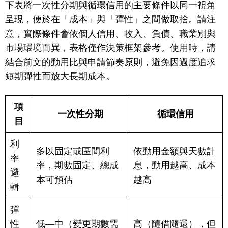
下表將一次性分期與循環信用的主要條件以同一視角
呈現，便於在「成本」與「彈性」之間做取捨。請注
意，實際條件會依個人信用、收入、負債、職業別與
市場環境而異，表格僅作決策框架參考。使用時，請
結合前文的動用比與申請節奏原則，避免因過度追求
短期彈性而放大長期成本。
項
一次性分期
循環信用
目
利
多以固定或區間利
依動用金額與天數計
率
率，期數固定、總成
息，動用越高、成本
邏
本可預估
越高
輯
彈
性
低—中（變更期數需
高（隨借隨還），但