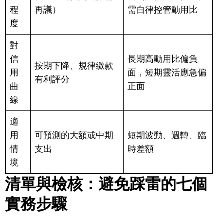
程
再議）
需自律控管動用比
度
對
信
長期高動用比偏負
按期下降、規律繳款
用
面，短期靈活應急偏
有利評分
曲
正面
線
適
用
可預測的大額或中期
短期波動、週轉、臨
情
支出
時差額
境
清單與檢核：避免踩雷的七個
實務步驟