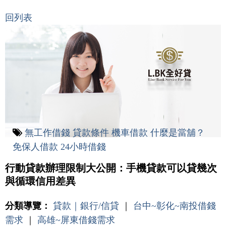
回列表
無工作借錢
貸款條件
機車借款
什麼是當舖？
免保人借款
24小時借錢
行動貸款辦理限制大公開：手機貸款可以貸幾次
與循環信用差異
分類導覽：
貸款｜銀行/信貸
｜
台中~彰化~南投借錢
需求
｜
高雄~屏東借錢需求