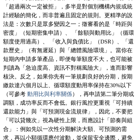
「超過兩次一定被拒」，多半是對個別機構內規或統
計經驗的簡化，而非普遍且固定的規則。更精準的說
法是：次數只是眾多變因之一；徵審看的是「時距與
密度」（短期密集申請）、 「餘額與動用比」（循環
額度使用過高）、 「收入與負債比」（DSR）、「還
款歷史」（有無遲延）與「總體風險環境」。當你在
短期內申請多筆產品，即便每筆額度不大，也可能被
判讀為「急迫度高、資訊不對稱風險大」，進而影響
核決。反之，如果你先有一筆規劃良好的分期，按期
繳款達六個月以上、循環額度動用率保持在30%以下
（可參考
動用比與利率關係
），再申請第二筆分期或
調額，成功率反而不會低。銀行風控更重視「可持續
還款能力」與「可預測現金流規律」，因此，不要把
「可以貸幾次」視為硬性上限，而應設計「節奏與組
合」：例如先以一次性分期解決大額、可預測的需
求，再以小額循環應付波動，並保留安全邊際，避免