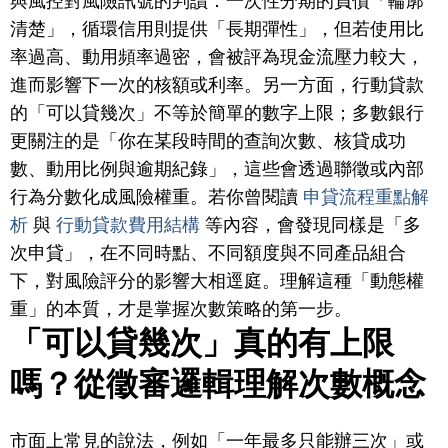
與風控對風險訊號的判讀：一次性分期的負債「輪廓
清楚」，循環信用則提供「長期彈性」，但若使用比
率過高、動用頻率過密，會被評為現金流壓力較大，
進而影響下一次的核額或利率。另一方面，行動貸款
的「可以貸幾次」不等於簡單的數字上限；多數銀行
更關注的是「你在某段時間的查詢次數、核貸成功
數、動用比例與逾期紀錄」，這些會透過聯徵或內部
行為分數化成風險權重。若你曾閱讀
申貸流程重點解
析
與
行動貸款費用結構
等內容，會發現同樣是「多
次申貸」，在不同時點、不同額度與不同產品組合
下，對風險評分的影響大相逕庭。理解這種「動態權
重」的本質，才是掌握次數策略的第一步。
「可以貸幾次」真的有上限
嗎？從徵審邏輯理解次數概念
市面上常見的說法，例如「一年最多只能辦三次」或