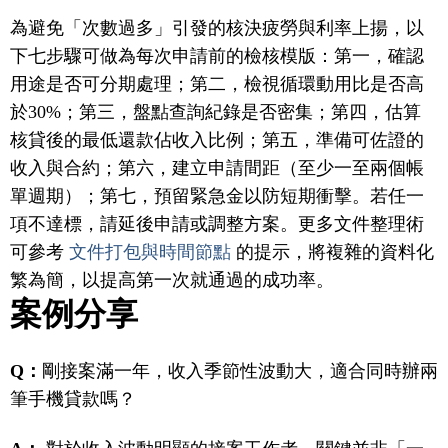
為避免「次數過多」引發的核決疲勞與利率上揚，以
下七步驟可做為每次申請前的檢核模版：第一，確認
用途是否可分期處理；第二，檢視循環動用比是否高
於30%；第三，盤點查詢紀錄是否密集；第四，估算
核貸後的最低還款佔收入比例；第五，準備可佐證的
收入與合約；第六，建立申請間距（至少一至兩個帳
單週期）；第七，預留緊急金以防短期衝擊。若任一
項不達標，請延後申請或調整方案。更多文件整理術
可參考
文件打包與時間節點
的提示，將複雜的資料化
繁為簡，以提高第一次就通過的成功率。
案例分享
Q：
剛接案滿一年，收入季節性波動大，適合同時辦兩
筆手機貸款嗎？