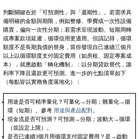
判斷關鍵在於「可預測性」與「週期性」。若需求具
備明確的金額與期限，例如整修、學費或一次性設備
購置，偏向一次性分期；若需求呈現波動、短期周轉
或專案款項延遲，循環信用更適用。但請記得，循環
額度不是長期負債的替身，當你發現自己連續三個月
以上以循環額度支付固定費用（如房租、固定專案成
本），就應啟動「轉化機制」：以分期貸款替代，讓
利率下降且還款更可預測。進一步的七點清單如下
（每點皆以實務角度落地化）：
用途是否可精準量化？可量化→分期；難量化→循
環（短期）。參考
用途與產品配對
。
現金流是否可預測？可預測→分期；波動大→循環
（並設定上限）。
是否已連續3個月用循環支付固定費用？是→啟動