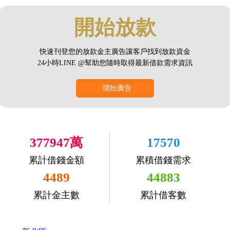
開始放款
快速刊登您的放款金主廣告讓客戶找到放款資金
24小時LINE @幫助您隨時取得最新借款需求資訊
開始廣告
377947萬
17570
累計借錢金額
累積借錢需求
4489
44883
累計金主數
累計借客數