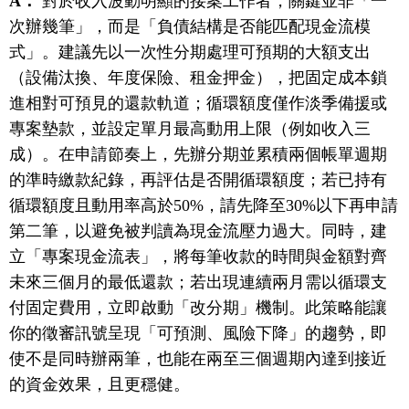
A：
對於收入波動明顯的接案工作者，關鍵並非「一
次辦幾筆」，而是「負債結構是否能匹配現金流模
式」。建議先以一次性分期處理可預期的大額支出
（設備汰換、年度保險、租金押金），把固定成本鎖
進相對可預見的還款軌道；循環額度僅作淡季備援或
專案墊款，並設定單月最高動用上限（例如收入三
成）。在申請節奏上，先辦分期並累積兩個帳單週期
的準時繳款紀錄，再評估是否開循環額度；若已持有
循環額度且動用率高於50%，請先降至30%以下再申請
第二筆，以避免被判讀為現金流壓力過大。同時，建
立「專案現金流表」，將每筆收款的時間與金額對齊
未來三個月的最低還款；若出現連續兩月需以循環支
付固定費用，立即啟動「改分期」機制。此策略能讓
你的徵審訊號呈現「可預測、風險下降」的趨勢，即
使不是同時辦兩筆，也能在兩至三個週期內達到接近
的資金效果，且更穩健。