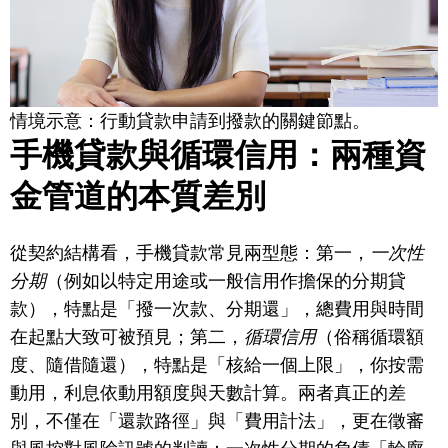
情境示意：行動貸款申請到撥款的關鍵節點。
手機貸款與循環信用：兩種資
金管道的本質差別
從契約結構看，手機貸款常見兩型態：第一，
一次性
分期
（例如以特定用途或一般信用作擔保的分期貸
款），特點是「撥一次款、分期還」，總費用與時間
在起點大致可被預見；第二，
循環信用
（俗稱循環額
度、隨借隨還），特點是「核給一個上限」，你按需
動用，利息依動用額度與天數計算。兩者真正的差
別，不僅在「還款路徑」與「費用計法」，更在徵審