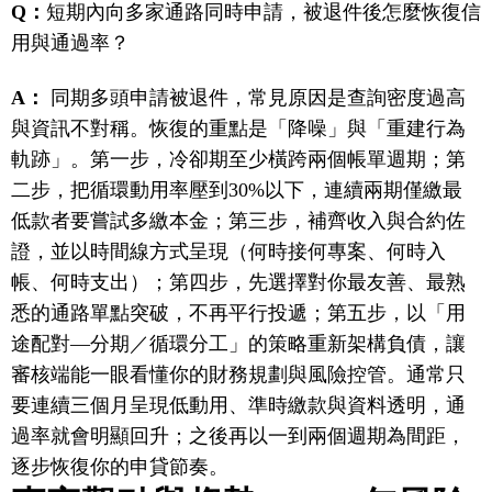
Q：
短期內向多家通路同時申請，被退件後怎麼恢復信
用與通過率？
A：
同期多頭申請被退件，常見原因是查詢密度過高
與資訊不對稱。恢復的重點是「降噪」與「重建行為
軌跡」。第一步，冷卻期至少橫跨兩個帳單週期；第
二步，把循環動用率壓到30%以下，連續兩期僅繳最
低款者要嘗試多繳本金；第三步，補齊收入與合約佐
證，並以時間線方式呈現（何時接何專案、何時入
帳、何時支出）；第四步，先選擇對你最友善、最熟
悉的通路單點突破，不再平行投遞；第五步，以「用
途配對—分期／循環分工」的策略重新架構負債，讓
審核端能一眼看懂你的財務規劃與風險控管。通常只
要連續三個月呈現低動用、準時繳款與資料透明，通
過率就會明顯回升；之後再以一到兩個週期為間距，
逐步恢復你的申貸節奏。