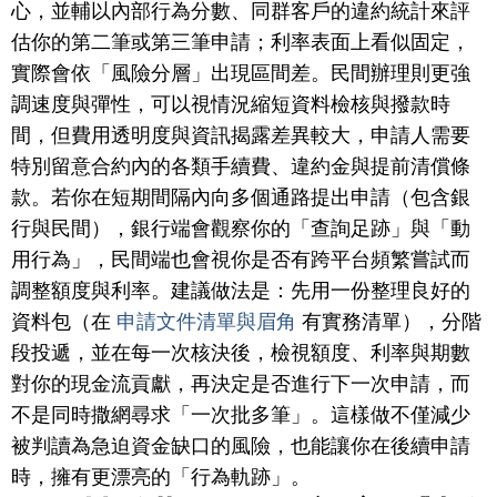
心，並輔以內部行為分數、同群客戶的違約統計來評
估你的第二筆或第三筆申請；利率表面上看似固定，
實際會依「風險分層」出現區間差。民間辦理則更強
調速度與彈性，可以視情況縮短資料檢核與撥款時
間，但費用透明度與資訊揭露差異較大，申請人需要
特別留意合約內的各類手續費、違約金與提前清償條
款。若你在短期間隔內向多個通路提出申請（包含銀
行與民間），銀行端會觀察你的「查詢足跡」與「動
用行為」，民間端也會視你是否有跨平台頻繁嘗試而
調整額度與利率。建議做法是：先用一份整理良好的
資料包（在
申請文件清單與眉角
有實務清單），分階
段投遞，並在每一次核決後，檢視額度、利率與期數
對你的現金流貢獻，再決定是否進行下一次申請，而
不是同時撒網尋求「一次批多筆」。這樣做不僅減少
被判讀為急迫資金缺口的風險，也能讓你在後續申請
時，擁有更漂亮的「行為軌跡」。