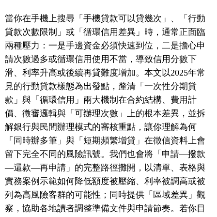
當你在手機上搜尋「手機貸款可以貸幾次」、「行動
貸款次數限制」或「循環信用差異」時，通常正面臨
兩種壓力：一是手邊資金必須快速到位，二是擔心申
請次數過多或循環信用使用不當，導致信用分數下
滑、利率升高或後續再貸難度增加。本文以2025年常
見的行動貸款樣態為出發點，釐清「一次性分期貸
款」與「循環信用」兩大機制在合約結構、費用計
價、徵審邏輯與「可辦理次數」上的根本差異，並拆
解銀行與民間辦理模式的審核重點，讓你理解為何
「同時辦多筆」與「短期頻繁增貸」在徵信資料上會
留下完全不同的風險訊號。我們也會將「申請—撥款
—還款—再申請」的完整路徑攤開，以清單、表格與
實務案例示範如何降低額度被壓縮、利率被調高或被
列為高風險客群的可能性；同時提供「區域差異」觀
察，協助各地讀者調整準備文件與申請節奏。若你目