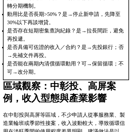
轉分期機制。
動用比是否長期>50%？是→停止新申請，先降至
30%以下再談增貸。
是否存在短期密集查詢紀錄？是→拉長間距，避免
再投遞。
是否具備可佐證的收入／合約？是→先投銀行；否
→先補文件再投。
是否能在兩期內清償循環動用？可→保留循環；不
可→改分期。
區域觀察：中彰投、高屏案
例，收入型態與產業影響
在中彰投與高屏等區域，不少申請人從事服務業、製
造業輪班或季節性接案，收入波動較大，導致循環信
用在淡旺季間的使用程度差異明顯。建議做法是以