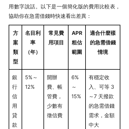
用數字說話。以下是一個簡化版的費用比較表，
協助你在
急需借錢
時快速看出差異：
方
名目利
常見費
APR
適合什麼樣
案
率
用項目
粗估
的急需借錢
類
（年）
範圍
情境
型
銀
5%～
開辦
6%
有穩定收
行
12%
費、帳
～
入、可等 3
信
管費，
15%
～7 天撥款
用
少數有
的急需借錢
貸
徵信費
需求，金額
款
中大