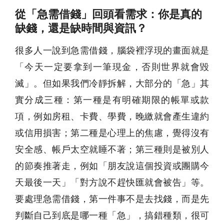
從「急需借錢」回頭看需求：你是真的
缺錢，還是缺時間與資訊？
很多人一說到
急需借錢
，腦袋裡浮現的畫面就是
「今天一定要拿到一筆現金，否則世界就會毀
滅」。但如果我們冷靜拆解，大部分的「急」其
實分成三種：第一種是有明確期限的帳單或款
項，例如房租、卡費、學費，晚繳就會產生違約
或信用損害；第二種是心理上的焦慮，覺得沒有
安全感、帳戶太空就睡不著；第三種則是被別人
的節奏推著走，例如「朋友說這個投資或團購今
天最後一天」「對方說不趕快匯就會被告」等。
要處理
急需借錢
，第一件事不是去找錢，而是先
判斷自己到底是哪一種「急」，搞錯種類，很可