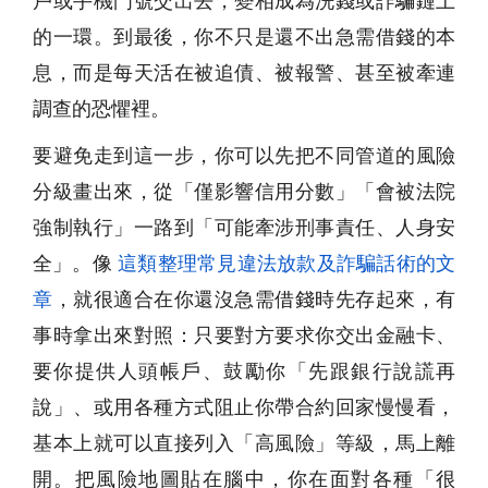
戶或手機門號交出去，變相成為洗錢或詐騙鏈上
的一環。到最後，你不只是還不出
急需借錢
的本
息，而是每天活在被追債、被報警、甚至被牽連
調查的恐懼裡。
要避免走到這一步，你可以先把不同管道的風險
分級畫出來，從「僅影響信用分數」「會被法院
強制執行」一路到「可能牽涉刑事責任、人身安
全」。像
這類整理常見違法放款及詐騙話術的文
章
，就很適合在你還沒
急需借錢
時先存起來，有
事時拿出來對照：只要對方要求你交出金融卡、
要你提供人頭帳戶、鼓勵你「先跟銀行說謊再
說」、或用各種方式阻止你帶合約回家慢慢看，
基本上就可以直接列入「高風險」等級，馬上離
開。把風險地圖貼在腦中，你在面對各種「很