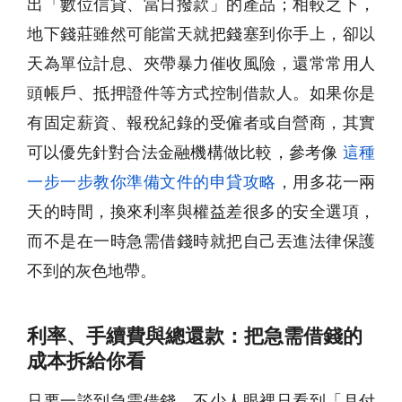
出「數位信貸、當日撥款」的產品；相較之下，
地下錢莊雖然可能當天就把錢塞到你手上，卻以
天為單位計息、夾帶暴力催收風險，還常常用人
頭帳戶、抵押證件等方式控制借款人。如果你是
有固定薪資、報稅紀錄的受僱者或自營商，其實
可以優先針對合法金融機構做比較，參考像
這種
一步一步教你準備文件的申貸攻略
，用多花一兩
天的時間，換來利率與權益差很多的安全選項，
而不是在一時
急需借錢
時就把自己丟進法律保護
不到的灰色地帶。
利率、手續費與總還款：把急需借錢的
成本拆給你看
只要一談到
急需借錢
，不少人眼裡只看到「月付