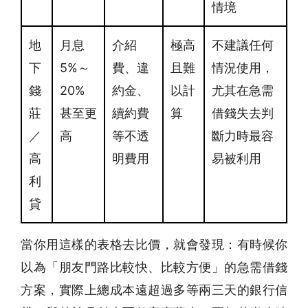
情境
地
月息
介紹
極高
不建議任何
下
5%～
費、違
且難
情況使用，
錢
20%
約金、
以計
尤其在急需
莊
甚至更
續約費
算
借錢失去判
／
高
等不透
斷力時最容
高
明費用
易被利用
利
貸
當你用這樣的表格去比價，就會發現：有時候你
以為「朋友門路比較快、比較方便」的
急需借錢
方案，實際上總成本遠超過多等兩三天的銀行信