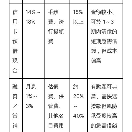
信
14%～
手續
18%
金額較小、
用
18%
費、跨
以上
可於 1～3
卡
行提領
期內清償的
預
費
短期急需借
借
錢，但成本
現
偏高
金
融
月息
估價
約
有動產可典
資
1%～
費、保
20%
當、需快速
／
3%
管費、
～
撥款但風險
當
其他名
40%
承受度較高
鋪
目費用
的急需借錢