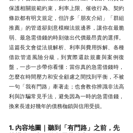
保護相關規範約束，利率上限、催收行為、契約
條款都有明文規定，但許多「朋友介紹」「群組
推薦」的管道卻刻意模糊法規邊界，讓你在最脆
弱、最
急需借錢
的時刻做出代價最昂貴的選擇。
這篇長文會從法規解析、利率與費用拆解、各種
借款管道風險分級，到實際還款規畫與案例復
盤，一步一步帶你看懂：當你真的
急需借錢
時，
怎麼在時間壓力和安全顧慮之間找到平衡，不被
一句「我有門路」牽著走；也會教你辨識非法高
利與詐騙常見手法，避免因為一時的
急需借錢
，
換來長達好幾年的債務枷鎖與信用受損。
1. 內容地圖｜聽到「有門路」之前，先