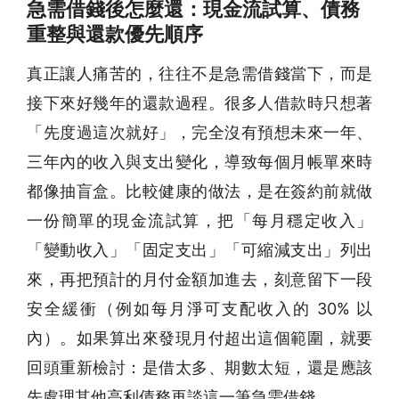
急需借錢後怎麼還：現金流試算、債務
重整與還款優先順序
真正讓人痛苦的，往往不是
急需借錢
當下，而是
接下來好幾年的還款過程。很多人借款時只想著
「先度過這次就好」，完全沒有預想未來一年、
三年內的收入與支出變化，導致每個月帳單來時
都像抽盲盒。比較健康的做法，是在簽約前就做
一份簡單的現金流試算，把「每月穩定收入」
「變動收入」「固定支出」「可縮減支出」列出
來，再把預計的月付金額加進去，刻意留下一段
安全緩衝（例如每月淨可支配收入的 30% 以
內）。如果算出來發現月付超出這個範圍，就要
回頭重新檢討：是借太多、期數太短，還是應該
先處理其他高利債務再談這一筆
急需借錢
。