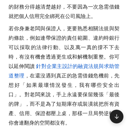
的財務分得越清楚越好，不要因為一次
急需借錢
就把個人信用完全綁死在公司風險上。
若你身兼老闆與保證人，更要熟悉相關法規與契
約條款，例如連帶保證的責任範圍、違約時銀行
可以採取的法律行動、以及萬一真的撐不下去
時，有沒有機會透過更生或和解機制重整。你可
以延伸閱讀
針對企業主設計的融資法規與求助管
道整理
，在還沒遇到真正的
急需借錢
危機前，先
想好「如果最壞情況發生，我有哪些安全出
口」。對老闆來說，手上永遠要保留幾張「最後
的牌」，而不是為了短期庫存或裝潢就把所有資
產、信用、保證都壓上桌，那樣一旦局勢逆轉，
↓
你會連翻身的空間都沒有。