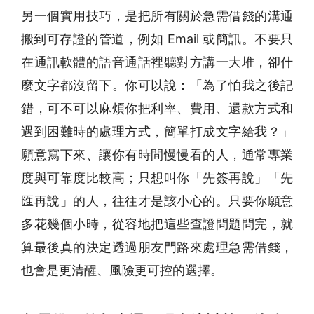
另一個實用技巧，是把所有關於
急需借錢
的溝通
搬到可存證的管道，例如 Email 或簡訊。不要只
在通訊軟體的語音通話裡聽對方講一大堆，卻什
麼文字都沒留下。你可以說：「為了怕我之後記
錯，可不可以麻煩你把利率、費用、還款方式和
遇到困難時的處理方式，簡單打成文字給我？」
願意寫下來、讓你有時間慢慢看的人，通常專業
度與可靠度比較高；只想叫你「先簽再說」「先
匯再說」的人，往往才是該小心的。只要你願意
多花幾個小時，從容地把這些查證問題問完，就
算最後真的決定透過朋友門路來處理
急需借錢
，
也會是更清醒、風險更可控的選擇。