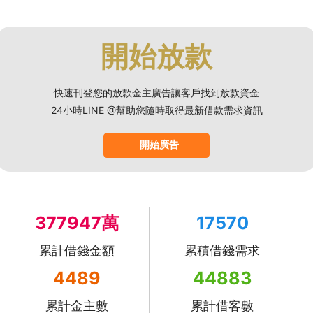
開始放款
快速刊登您的放款金主廣告讓客戶找到放款資金
24小時LINE @幫助您隨時取得最新借款需求資訊
開始廣告
377947萬
17570
累計借錢金額
累積借錢需求
4489
44883
累計金主數
累計借客數