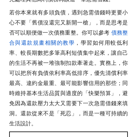
若你本來就有多頭負債，遇到
急需借錢
時更要小
心不要「舊債沒還完又新開一槍」，而是思考是
否可以順便做一次債務重整。你可以參考
債務整
合與還款規畫相關的教學
，學習如何用較低利
率、較長期數把多筆高利短債集中起來，讓自己
的生活不再被一堆強制扣款牽著走。實務上，你
可以把所有負債依利率高低排序，優先清償利率
最高、違約金最重、最可能影響信用的那些；同
時維持基本生活品質與適度的「快樂預算」，避
免因為還款壓力太大又需要下一次
急需借錢
來填
洞。還款從來不是「死忍」，而是一種可持續的
生活設計。