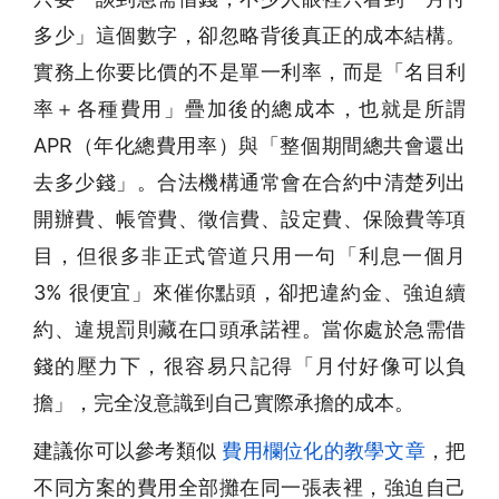
多少」這個數字，卻忽略背後真正的成本結構。
實務上你要比價的不是單一利率，而是「名目利
率＋各種費用」疊加後的總成本，也就是所謂
APR（年化總費用率）與「整個期間總共會還出
去多少錢」。合法機構通常會在合約中清楚列出
開辦費、帳管費、徵信費、設定費、保險費等項
目，但很多非正式管道只用一句「利息一個月
3% 很便宜」來催你點頭，卻把違約金、強迫續
約、違規罰則藏在口頭承諾裡。當你處於
急需借
錢
的壓力下，很容易只記得「月付好像可以負
擔」，完全沒意識到自己實際承擔的成本。
建議你可以參考類似
費用欄位化的教學文章
，把
不同方案的費用全部攤在同一張表裡，強迫自己