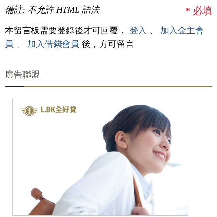
備註: 不允許 HTML 語法
*
必填
本留言板需要登錄後才可回覆，
登入
、
加入金主會
員
、
加入借錢會員
後，方可留言
廣告聯盟