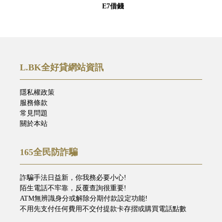
E7借錢
L.BK全好貸網站資訊
隱私權政策
服務條款
常見問題
關於本站
165全民防詐騙
詐騙手法日益新，你我務必要小心!
陌生電話不牢靠，反覆查詢很重要!
ATM無辨識身分或解除分期付款設定功能!
不用先支付任何費用不交付提款卡存摺或購買電話點數