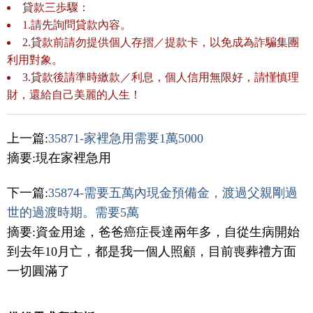
貸款三歩驟：
1.請先詢問貸款內容。
2.貸款前請勿提供個人存摺／提款卡，以免成為詐騙集團
利用對象。
3.貸款後請準時繳款／利息，個人信用無限好，請慬慎理
財，還給自己美麗的人生！
上一篇:
35871-家裡急用需要1萬5000
摘要:現在家裡急用
下一篇:
35874-需要五萬內現金預備金，渡過父親剛過
世的過渡時期。需要5萬
摘要:資金用途，爸爸癌症長達兩年多，自從生病開始
到去年10月亡，都是我一個人照顧，目前喪葬禮方面
一切圓滿了