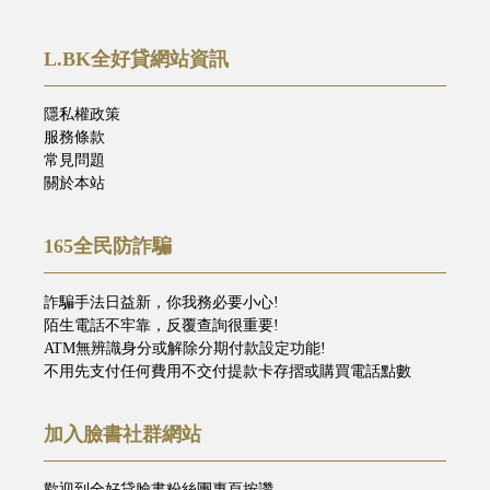
L.BK全好貸網站資訊
隱私權政策
服務條款
常見問題
關於本站
165全民防詐騙
詐騙手法日益新，你我務必要小心!
陌生電話不牢靠，反覆查詢很重要!
ATM無辨識身分或解除分期付款設定功能!
不用先支付任何費用不交付提款卡存摺或購買電話點數
加入臉書社群網站
歡迎到全好貸臉書粉絲團專頁按讚