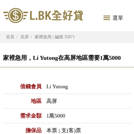
選單
首頁
高屏
家裡急用 | 編號:35871
家裡急用，Li Yutong在高屏地區需要1萬5000
借錢會員
Li Yutong
地區
高屏
需求金額
1萬5000
擔保品
本票 | 支(客)票