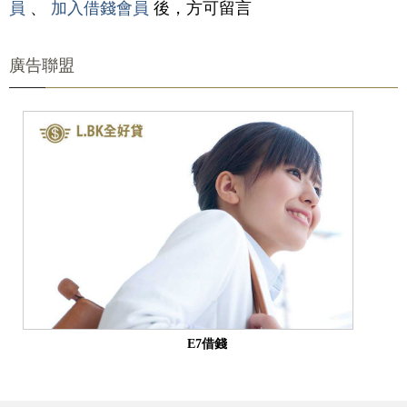
員
、
加入借錢會員
後，方可留言
廣告聯盟
E7借錢