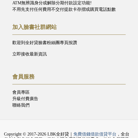
ATM無辨識身分或解除分期付款設定功能!
不用先支付任何費用不交付提款卡存摺或購買電話點數
加入臉書社群網站
歡迎到全好貸臉書粉絲團專頁按讚
立即接收最新資訊
會員服務
會員專區
升級付費廣告
聯絡我們
Copyright © 2017-2026 LBK全好貸｜
免費借錢借款借貸平台
，全台