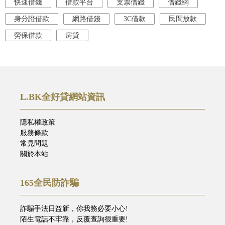
快速借錢
借款平台
支票借錢
借錢網
身分證借款
網路借錢
3C借款
民間放款
勞保借款
房貸
L.BK全好貸網站資訊
隱私權政策
服務條款
常見問題
關於本站
165全民防詐騙
詐騙手法日益新，你我務必要小心!
陌生電話不牢靠，反覆查詢很重要!