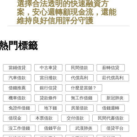
選擇合法透明的快速融資方
案，安心週轉顧現金流，還能
維持良好信用評分守護
熱門標籤
當鋪借貸
中古車貸
民間借款
薪轉信貸
汽車借款
當日撥款
代償高利
莊代償高利
借錢推薦
銀行信貸
什麼是當舖？
機車借款
貸款條件
無工作借錢
新冠肺炎
免證件借錢
地下錢
房屋借款
借錢週轉
借現金
本票借款
交付借款
民間代書借款
沒工作借錢
借錢平台
武漢肺炎
借貸平台