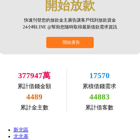
開始放款
快速刊登您的放款金主廣告讓客戶找到放款資金
24小時LINE @幫助您隨時取得最新借款需求資訊
開始廣告
377947萬
17570
累計借錢金額
累積借錢需求
4489
44883
累計金主數
累計借客數