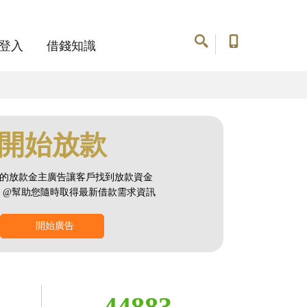
登入
借錢知識
開始放款
的放款金主廣告讓客戶找到放款資金
NE @幫助您隨時取得最新借款需求資訊
開始廣告
44883