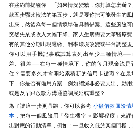
在簽約前提醒你：「如果情況變糟，你打算怎麼辦？
款五步驟比較法的第五步，就是要你把可能發生的風
出來，然後為每一個情境準備具體備案。這些風險可
突然失業或收入大幅下降、家人生病需要大筆醫療費
有的其他分期出現遲繳、利率環境改變或平台調整規
你可以用手機記事或試算表列出至少三種情境──
差、很差──在每一種情境下，你的每月現金流是
住？需要多久才會開始累積新的信用卡循環？在最
下，你是否有備用方案，例如縮減非必要支出、動用
或是及早跟放款方溝通協調展延或重整？
為了讓這一步更具體，你可以參考
小額借款風險情
本
，把每一個風險用「發生機率 × 影響程度」來評
出對應的行動清單，例如：一旦收入低於某個門檻，