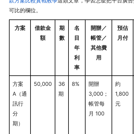
款方案比較實戰教學
這類文章，學習怎麼把平台廣告
可比的欄位。
方案
借款金
期
名
開辦／
預估
額
數
目
帳管／
月付
年
其他費
利
用
率
方案
50,000
36
8%
開辦
約
A（通
期
3,000；
1,800
訊行
帳管每
元
分
月 100
期）