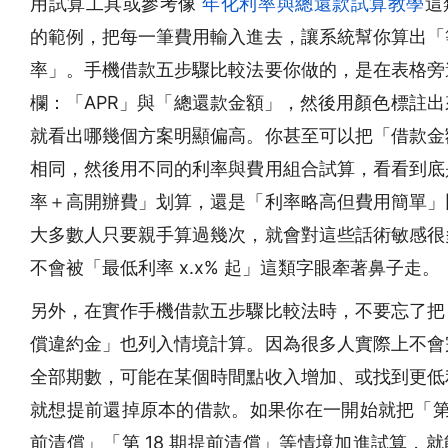
用試算工具或參考像
年化利率與總還款試算教學
這
的範例，把每一筆費用輸入進去，讓系統幫你算出「
率」。手機借款五步驟比較法要你做的，是在表格旁
欄：「APR」與「總還款金額」，然後用顏色標註出
就看出哪幾個方案明顯偏高。你甚至可以把「借款金
相同，然後用不同的利率與費用組合試算，看看到底
率＋高開辦費」划算，還是「利率略高但費用簡單」
大多數人只要親手算過幾次，就會對這些話術敏感很
不會被「最低利率 x.x% 起」這類字眼牽著鼻子走。
另外，在實作手機借款五步驟比較法時，不要忘了把
償違約金」也列入情境計算。因為很多人實際上不會
全部期數，可能在某個時間點收入增加、或找到更低
就想提前還掉原本的借款。如果你在一開始就把「第 
前清償」「第 18 期提前清償」等情境加進試算，