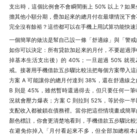
支出時，這個比例會不會瞬間衝上 50% 以上？如
擔其他小額分期，疊加起來的總月付在最壞情況下會
完全沒有餘裕？這些都可以在手機上用試算功能快速
一個簡單的做法是幫自己設一條「舒適線」與「警戒
如你可以決定：所有貸款加起來的月付，不要超過淨
掉基本生活支出後）的 40%；一旦超過 50% 就
戒。接著用手機借款五步驟比較法把每個方案帶入這
方案 A 可能讓你的總月付達到 38%，還在舒適線
B 則是 45%，雖然暫時還過得去，但只要任何一
況就會壓力爆表；方案 C 則拉到 52%，等於你一
支配收入都被鎖在債務裡。當你把這些情境畫成簡單
顏色標註，你會更清楚地看到，手機借款五步驟比較
在避免你掉入「月付看起來不多，但全部加總根本