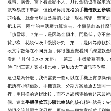
週轉」廣告。當下看金額不大、月付金額也看起來負
就輕易按下申請。但如果你用嚴格的
手機借款五步驟
頭檢視，就會發現自己當初只被「現在感覺」牽著走
把未來一兩年的生活壓力算進去。小額借款為什麼
「債雪球」？第一，是因為金額小、門檻低，你不會
貸那樣，花幾個晚上慢慢研究；第二，是因為條款拆
段文字散落在不同頁面，你很難直覺看到「總還款金
看到「月付 2,xxx 元起」；第三，手機螢幕有限
時打開三家方案並排比較，更加放大了資訊不對稱。
這也是為什麼，我們需要一套可以在手機上實際操作
把所有小額借款、手機貸款、分期方案通通丟進同一
裡，用同樣的邏輯比較，而不是憑感覺挑看起來最輕
個。這套
手機借款五步驟比較法
的核心精神就是：先
的現金流與壓力容忍度，再把每一個方案拆成「利率