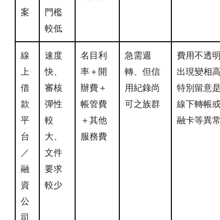
案
門檻
較低
線
速度
名目利
急需週
費用不透
上
快、
率＋開
轉、但信
出現變相
借
審核
辦費＋
用紀錄尚
特別留意
款
彈性
帳管費
可之族群
線下轉帳
平
較
＋其他
融卡等異
台
大、
服務費
／
文件
融
要求
資
較少
公
司