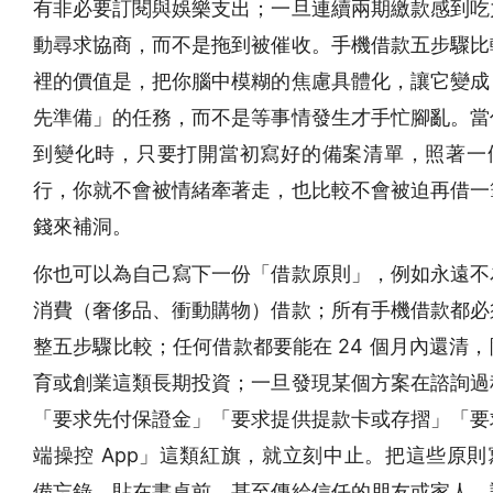
有非必要訂閱與娛樂支出；一旦連續兩期繳款感到吃
動尋求協商，而不是拖到被催收。手機借款五步驟比
裡的價值是，把你腦中模糊的焦慮具體化，讓它變成
先準備」的任務，而不是等事情發生才手忙腳亂。當
到變化時，只要打開當初寫好的備案清單，照著一
行，你就不會被情緒牽著走，也比較不會被迫再借一
錢來補洞。
你也可以為自己寫下一份「借款原則」，例如永遠不
消費（奢侈品、衝動購物）借款；所有手機借款都必
整五步驟比較；任何借款都要能在 24 個月內還清
育或創業這類長期投資；一旦發現某個方案在諮詢過
「要求先付保證金」「要求提供提款卡或存摺」「要
端操控 App」這類紅旗，就立刻中止。把這些原則
備忘錄、貼在書桌前，甚至傳給信任的朋友或家人，