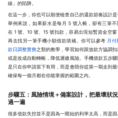
線」的陷阱。
在這一步，你也可以順便檢查自己的還款節奏設計是
舉例來說，如果薪水是每月 5 號入帳，卻有三筆不
在 1 號、10 號、15 號扣款，容易出現短暫資金空
再去找另一筆手機小額借款填補。你可以參考
月付
款日調整實務
之類的教學，學習如何跟放款方協調扣
或是改成自動轉帳，降低遲繳風險。手機借款五步驟
是只在你申請當下有用，而是會陪你從第一期走到最
確保每一個月都在你能掌握的範圍之內。
步驟五：風險情境＋備案設計，把最壞狀況
過一遍
很多借款失控並不是因為一開始的利率太高，而是因