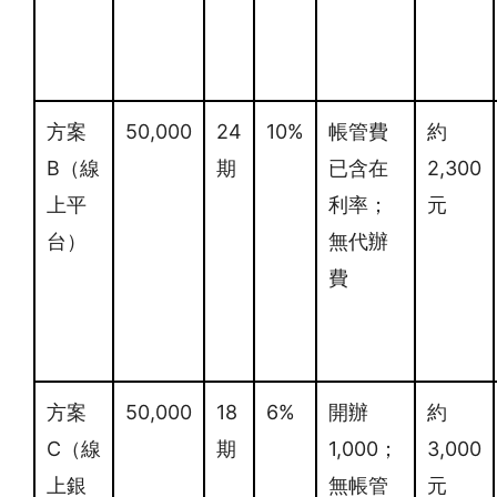
方案
50,000
24
10%
帳管費
約
B（線
期
已含在
2,300
上平
利率；
元
台）
無代辦
費
方案
50,000
18
6%
開辦
約
C（線
期
1,000；
3,000
上銀
無帳管
元