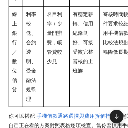
線
利率
名目利
有穩定薪
審核時間
上
較
率＋少
轉、信用
件要求較
銀
低、
量開辦
紀錄良
用手機借
行
合約
費，帳
好、可接
比較法規
／
透
管費較
受較完整
幅降低長
數
明、
少見
審核的上
位
受金
班族
信
融法
貸
規監
理
你可以搭配
手機借款通路選擇與費用拆解指南
一起
↓
自己正在看的方案對照表格逐項檢查。當你習慣用手