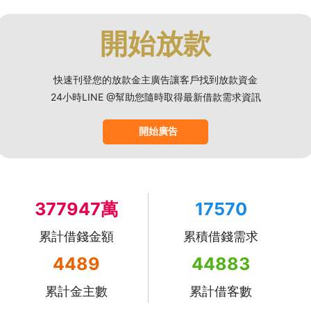
開始放款
快速刊登您的放款金主廣告讓客戶找到放款資金
24小時LINE @幫助您隨時取得最新借款需求資訊
開始廣告
377947萬
17570
累計借錢金額
累積借錢需求
4489
44883
累計金主數
累計借客數