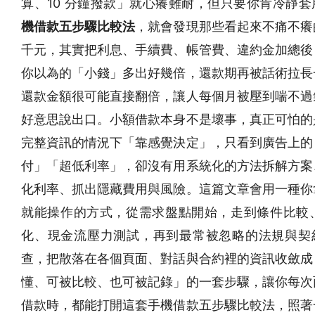
算、10 分鐘撥款」就心癢難耐，但只要你肯冷靜套
機借款五步驟比較法
，就會發現那些看起來不痛不癢
千元，其實把利息、手續費、帳管費、違約金加總後
你以為的「小錢」多出好幾倍，還款期再被話術拉長
還款金額很可能直接翻倍，讓人每個月被壓到喘不過
好意思說出口。小額借款本身不是壞事，真正可怕的
完整資訊的情況下「靠感覺決定」，只看到廣告上的
付」「超低利率」，卻沒有用系統化的方法拆解方案
化利率、抓出隱藏費用與風險。這篇文章會用一種你
就能操作的方式，從需求盤點開始，走到條件比較、A
化、現金流壓力測試，再到最常被忽略的法規與契
查，把散落在各個頁面、對話與合約裡的資訊收斂成
懂、可被比較、也可被記錄」的一套步驟，讓你每次
借款時，都能打開這套手機借款五步驟比較法，照著