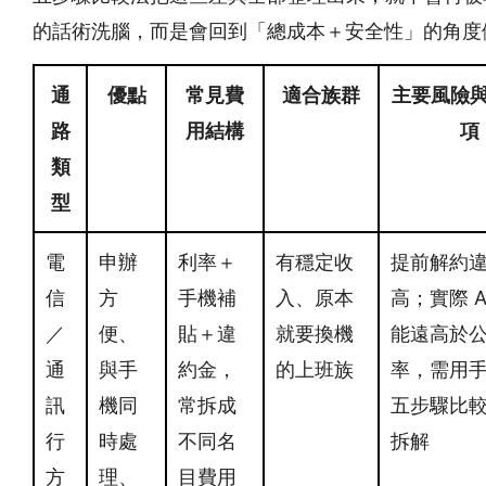
的話術洗腦，而是會回到「總成本＋安全性」的角度
通
優點
常見費
適合族群
主要風險
路
用結構
項
類
型
電
申辦
利率＋
有穩定收
提前解約
信
方
手機補
入、原本
高；實際 A
／
便、
貼＋違
就要換機
能遠高於
通
與手
約金，
的上班族
率，需用
訊
機同
常拆成
五步驟比
行
時處
不同名
拆解
方
理、
目費用