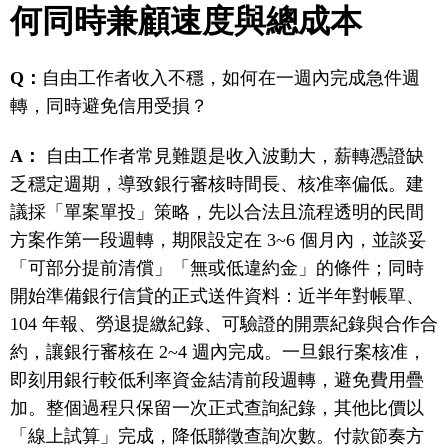
何同時兼顧速度與總成本
Q：
自由工作者收入不穩，如何在一週內完成急件週
轉，同時避免信用受損？
A：
自由工作者常見難題是收入波動大，薪轉憑證缺
乏穩定週期，導致銀行審核時間長、核准率偏低。建
議採「單案單投」策略，先以合法且流程透明的民間
方案作第一段週轉，期限設定在 3~6 個月內，並談妥
「可部分提前清償」「無或低違約金」的條件；同時
開始準備銀行信貸的正式送件資料：近半年對帳單、
104 年報、勞退提繳紀錄、可驗證的開票紀錄與合作合
約，讓銀行審核在 2~4 週內完成。一旦銀行案核准，
即刻用銀行較低利率資金結清前段週轉，避免費用疊
加。整個過程只保留一次正式查詢紀錄，其他比價以
「線上試算」完成，降低聯徵查詢次數。付款節奏方