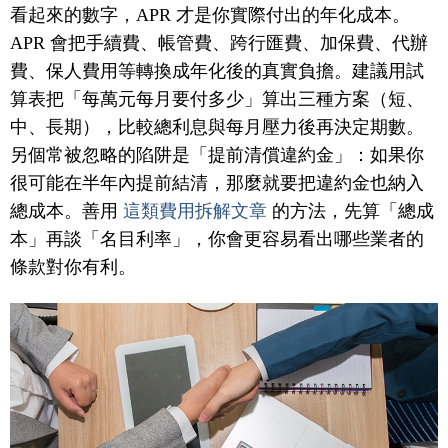
看起來的數字，APR 才是你實際付出的年化成本。
APR 會把手續費、帳管費、跨行匯費、加保費、代辦
費、保人費用等轉換成年化後的真實負擔。建議用試
算表把「每萬元每月要付多少」算出三種方案（短、
中、長期），比較總利息與每月壓力後再決定期數。
另個常被忽略的陷阱是「提前清償違約金」：如果你
很可能在半年內提前結清，那麼就要把違約金也納入
總成本。善用
這類費用拆解文章
的方法，先算「總成
本」再談「名目利率」，你會更容易看出哪些業者的
條款對你有利。