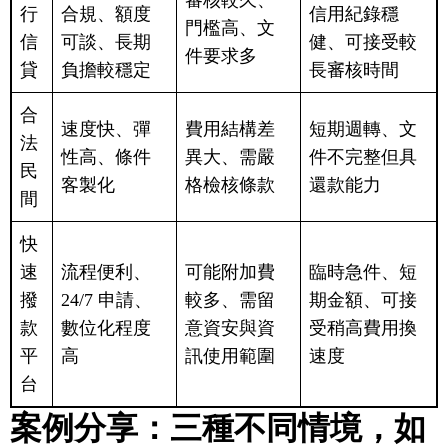
審核較久、
行
合規、額度
信用紀錄穩
門檻高、文
信
可談、長期
健、可接受較
件要求多
貸
負擔較穩定
長審核時間
合
速度快、彈
費用結構差
短期週轉、文
法
性高、條件
異大、需嚴
件不完整但具
民
客製化
格檢核條款
還款能力
間
快
速
流程便利、
可能附加費
臨時急件、短
撥
24/7 申請、
較多、需留
期金額、可接
款
數位化程度
意資安與資
受稍高費用換
平
高
訊使用範圍
速度
台
案例分享：三種不同情境，如