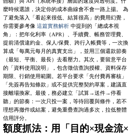
體驗）與 API（系統串接）層面的速度與透明度。什
麼時候選誰，決定你的成本曲線會不會一路上揚。 為
了避免落入「看起來很低、結算很高」的費用幻覺，
你需要參考像
這篇實務解析
中提到的「總成本視
角」：把年化利率（APR）、手續費、帳務管理費、
提前清償違約金、保人/保費、跨行入帳費等，一次換
算成「每萬元每月的真實支出」，並用三個還款節奏
（最短、平衡、最長）去看壓力。其次，要留意平台
的「資料使用說明」，包含徵信查詢授權、資料保存
期限、行銷使用範圍。若平台要求「先付費再審核」
「先簽再告知條款」或不提供完整契約草案，建議直
接離場換家。最後，務必建立「試算→送件→停看
聽」的節奏：一次只投一案，等待回覆與條件，若不
理想再撤件或結案，避免重疊查詢過多次，拉低整體
信用評分。
額度抓法：用「目的×現金流×