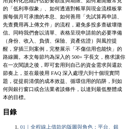
用資料化思維評估必要額度與期限、如何避開最常見
的「低利率假象」、如何透過對帳單與現金流模板掌
握每個月可承擔的本息、如何善用「先試算再申請、
先查費用再上傳文件」的流程，避免多投多查破壞徵
信。同時我們會以清單、表格呈現申請前的必要準備
（身份、收入、負債、保險、資產佐證）與風控提
醒，穿插三則案例，完整展示「不傷信用也能快」的
路線圖。本文每節均為深入的 500+ 字長文，務求讓你
在一次閱讀之後，即可套用到自己的資金需求與還款
節奏上，並在最後用 FAQ 深入處理六到十個現實問
題，從提前清償的成本效益、循環信用的陷阱，到如
何與銀行窗口或合法業者談條件，以達到最低整體成
本的目標。
目錄
01｜全程線上借款的版圖與角色：平台、銀