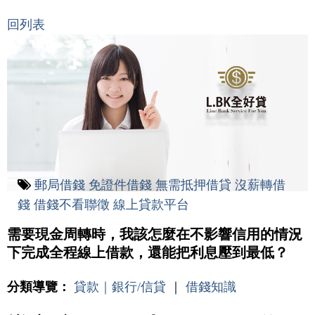
回列表
郵局借錢
免證件借錢
無需抵押借貸
沒薪轉借
錢
借錢不看聯徵
線上貸款平台
需要現金周轉時，我該怎麼在不影響信用的情況
下完成全程線上借款，還能把利息壓到最低？
分類導覽：
貸款｜銀行/信貸
｜
借錢知識