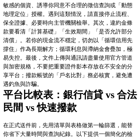
敏感的個資、誘導你同意不合理的徵信查詢或「動態
地理定位」授權。遇到這類情況，請直接停止流程、
保全證據、必要時向主管機關檢舉。其次，違約金條
款要看清「計算基礎」「生效期間」「是否允許部分
清償」。若你的現金流不穩定，切勿以「循環信用先
撐住」作為長期解方；循環利息與滯納金會疊加，極
易失控。最後，文件上傳與通訊請盡量使用官方管道
與加密規格，不要把重要證件影本存放在不安全的分
享平台；撥款帳號的「戶名比對」務必核實，避免遭
遇釣魚與詐騙。
平台比較表：銀行信貸 vs 合法
民間 vs 快速撥款
在正式送件前，先用清單與表格做第一輪篩選，能替
你省下大量時間與查詢紀錄。以下提供一個簡化的檢