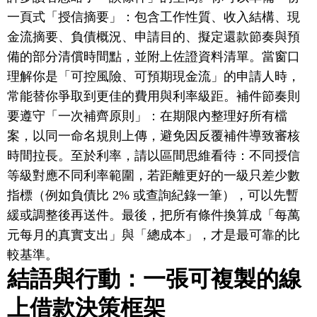
一頁式「授信摘要」：包含工作性質、收入結構、現
金流摘要、負債概況、申請目的、擬定還款節奏與預
備的部分清償時間點，並附上佐證資料清單。當窗口
理解你是「可控風險、可預期現金流」的申請人時，
常能替你爭取到更佳的費用與利率級距。補件節奏則
要遵守「一次補齊原則」：在期限內整理好所有檔
案，以同一命名規則上傳，避免因反覆補件導致審核
時間拉長。至於利率，請以區間思維看待：不同授信
等級對應不同利率範圍，若距離更好的一級只差少數
指標（例如負債比 2% 或查詢紀錄一筆），可以先暫
緩或調整後再送件。最後，把所有條件換算成「每萬
元每月的真實支出」與「總成本」，才是最可靠的比
較基準。
結語與行動：一張可複製的線
上借款決策框架