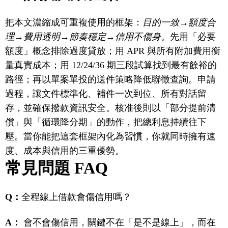
把本文濃縮成可重複使用的框架：
目的一致→額度合
理→費用透明→節奏穩定→信用不傷身
。先用「必要
額度」概念排除過度貸放；用 APR 與所有附加費用衡
量真實成本；用 12/24/36 期三段試算找到最有餘裕的
路徑；再以單案單投的送件策略降低聯徵查詢。申請
過程，讓文件標準化、補件一次到位、所有對話留
存，並確保撥款資訊安全。核准後則以「部分提前清
償」與「循環降分期」的動作，把總利息持續往下
壓。當你能把這套框架內化為習慣，你就同時擁有速
度、成本與信用的三重優勢。
常見問題 FAQ
Q：
全程線上借款會傷信用嗎？
A：
會不會傷信用，關鍵不在「是不是線上」，而在