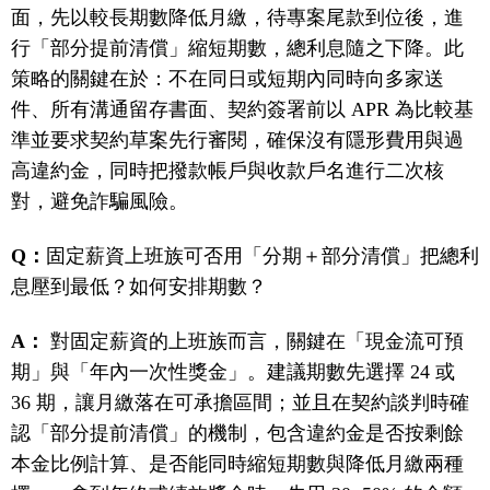
面，先以較長期數降低月繳，待專案尾款到位後，進
行「部分提前清償」縮短期數，總利息隨之下降。此
策略的關鍵在於：不在同日或短期內同時向多家送
件、所有溝通留存書面、契約簽署前以 APR 為比較基
準並要求契約草案先行審閱，確保沒有隱形費用與過
高違約金，同時把撥款帳戶與收款戶名進行二次核
對，避免詐騙風險。
Q：
固定薪資上班族可否用「分期＋部分清償」把總利
息壓到最低？如何安排期數？
A：
對固定薪資的上班族而言，關鍵在「現金流可預
期」與「年內一次性獎金」。建議期數先選擇 24 或
36 期，讓月繳落在可承擔區間；並且在契約談判時確
認「部分提前清償」的機制，包含違約金是否按剩餘
本金比例計算、是否能同時縮短期數與降低月繳兩種