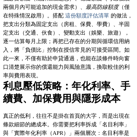
兩個月內可能追加的現金需求）、
最高防線額度
（僅
在特殊情況啟用）。搭配
這份額度評估清單
的做法，
把支出分類為固定支出（房租、保費、學費）、半固
定支出（交通、伙食）、變動支出（娛樂、旅遊），
逐一估算每月上限；再把已存在的分期與循環信用納
入，將「負債比」控制在授信常見的可接受區間。如
此一來，不僅有助於申貸通過，也能在談條件時向窗
口清楚展示你的償還能力與風險意識，換取較佳的利
率與費用表現。
利息壓低策略：年化利率、手
續費、加保費用與隱形成本
真正的低利，往往不是掛在首頁的大字，而是出現在
條款細節的總成本。你需要把利率拆成「名目利率」
與「實際年化利率（APR）」兩個層次：名目利率是