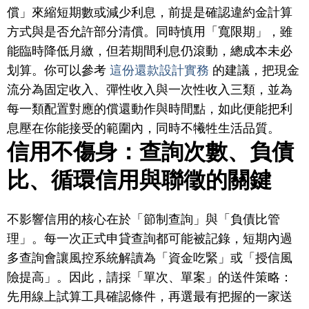
償」來縮短期數或減少利息，前提是確認違約金計算
方式與是否允許部分清償。同時慎用「寬限期」，雖
能臨時降低月繳，但若期間利息仍滾動，總成本未必
划算。你可以參考
這份還款設計實務
的建議，把現金
流分為固定收入、彈性收入與一次性收入三類，並為
每一類配置對應的償還動作與時間點，如此便能把利
息壓在你能接受的範圍內，同時不犧牲生活品質。
信用不傷身：查詢次數、負債
比、循環信用與聯徵的關鍵
不影響信用的核心在於「節制查詢」與「負債比管
理」。每一次正式申貸查詢都可能被記錄，短期內過
多查詢會讓風控系統解讀為「資金吃緊」或「授信風
險提高」。因此，請採「單次、單案」的送件策略：
先用線上試算工具確認條件，再選最有把握的一家送