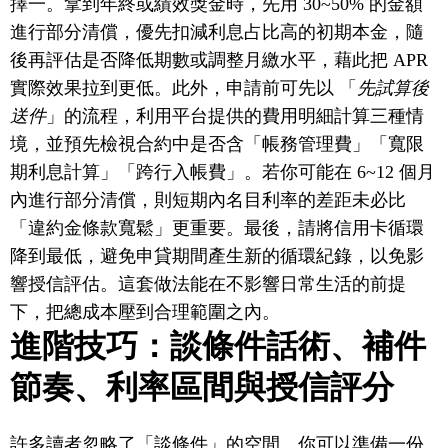
擇一。拿到年終或績效獎金時，先用 30~50% 的金額
進行部分清償，優先扣減利息占比高的初期本金，隨
後再評估是否降低期數或調整月繳水平，藉此把 APR
實際效果拉到更低。此外，申請前可先以 「
先試算後
送件
」的流程，利用平台提供的費用明細計算三種情
境，並預先檢視合約中是否含「帳務管理費」「寬限
期利息計算」「跨行入帳費」。若你可能在 6~12 個月
內進行部分清償，則短期內名目利率的差距未必比
「違約金條款寬鬆」更重要。最後，請將信用卡循環
降到最低，避免申貸期間產生新的循環紀錄，以免影
響授信評估。這套做法能在不影響日常生活的前提
下，把總成本壓到合理範圍之內。
進階技巧：談條件話術、補件
節奏、利率區間與授信評分
許多讀者忽略了「談條件」的空間。你可以準備一份