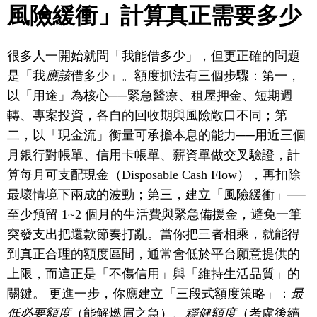
風險緩衝」計算真正需要多少
很多人一開始就問「我能借多少」，但更正確的問題
是「我
應該
借多少」。額度抓法有三個步驟：第一，
以「用途」為核心──緊急醫療、租屋押金、短期週
轉、專案投資，各自的回收期與風險敞口不同；第
二，以「現金流」衡量可承擔本息的能力──用近三個
月銀行對帳單、信用卡帳單、薪資單做交叉驗證，計
算每月可支配現金（Disposable Cash Flow），再扣除
最壞情境下兩成的波動；第三，建立「風險緩衝」──
至少預留 1~2 個月的生活費與緊急備援金，避免一筆
突發支出把還款節奏打亂。當你把三者相乘，就能得
到真正合理的額度區間，通常會低於平台願意提供的
上限，而這正是「不傷信用」與「維持生活品質」的
關鍵。 更進一步，你應建立「三段式額度策略」：
最
低必要額度
（能解燃眉之急）、
穩健額度
（考慮後續