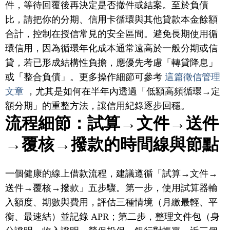
件，等待回覆後再決定是否撤件或結案。至於負債
比，請把你的分期、信用卡循環與其他貸款本金餘額
合計，控制在授信常見的安全區間。避免長期使用循
環信用，因為循環年化成本通常遠高於一般分期或信
貸，若已形成結構性負擔，應優先考慮「轉貸降息」
或「整合負債」。更多操作細節可參考
這篇徵信管理
文章
，尤其是如何在半年內透過「低額高頻循環→定
額分期」的重整方法，讓信用紀錄逐步回穩。
流程細節：試算→文件→送件
→覆核→撥款的時間線與節點
一個健康的線上借款流程，建議遵循「試算→文件→
送件→覆核→撥款」五步驟。第一步，使用試算器輸
入額度、期數與費用，評估三種情境（月繳最輕、平
衡、最速結）並記錄 APR；第二步，整理文件包（身