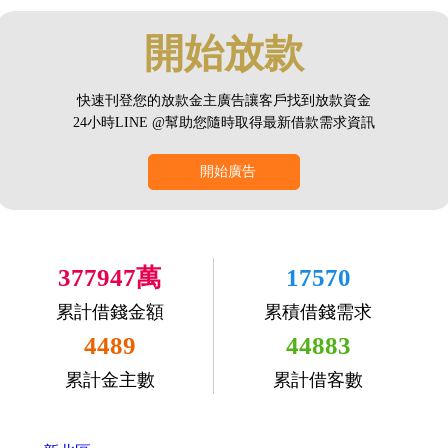
開始放款
快速刊登您的放款金主廣告讓客戶找到放款資金
24小時LINE @幫助您隨時取得最新借款需求資訊
開始廣告
377947萬
17570
累計借錢金額
累積借錢需求
4489
44883
累計金主數
累計借客數