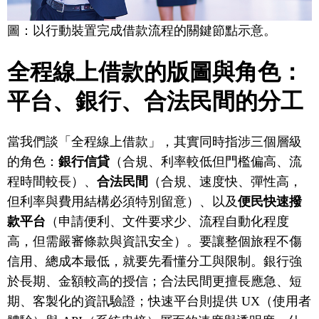
圖：以行動裝置完成借款流程的關鍵節點示意。
全程線上借款的版圖與角色：
平台、銀行、合法民間的分工
當我們談「全程線上借款」，其實同時指涉三個層級
的角色：
銀行信貸
（合規、利率較低但門檻偏高、流
程時間較長）、
合法民間
（合規、速度快、彈性高，
但利率與費用結構必須特別留意）、以及
便民快速撥
款平台
（申請便利、文件要求少、流程自動化程度
高，但需嚴審條款與資訊安全）。要讓整個旅程不傷
信用、總成本最低，就要先看懂分工與限制。銀行強
於長期、金額較高的授信；合法民間更擅長應急、短
期、客製化的資訊驗證；快速平台則提供 UX（使用者