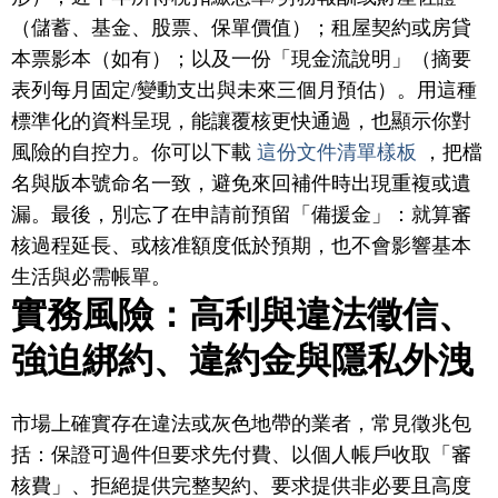
（儲蓄、基金、股票、保單價值）；租屋契約或房貸
本票影本（如有）；以及一份「現金流說明」（摘要
表列每月固定/變動支出與未來三個月預估）。用這種
標準化的資料呈現，能讓覆核更快通過，也顯示你對
風險的自控力。你可以下載
這份文件清單樣板
，把檔
名與版本號命名一致，避免來回補件時出現重複或遺
漏。最後，別忘了在申請前預留「備援金」：就算審
核過程延長、或核准額度低於預期，也不會影響基本
生活與必需帳單。
實務風險：高利與違法徵信、
強迫綁約、違約金與隱私外洩
市場上確實存在違法或灰色地帶的業者，常見徵兆包
括：保證可過件但要求先付費、以個人帳戶收取「審
核費」、拒絕提供完整契約、要求提供非必要且高度