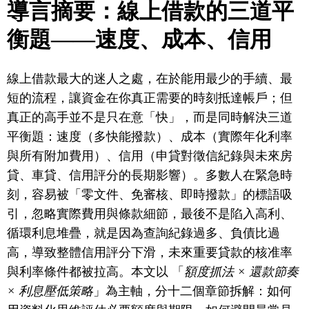
導言摘要：線上借款的三道平
衡題——速度、成本、信用
線上借款最大的迷人之處，在於能用最少的手續、最
短的流程，讓資金在你真正需要的時刻抵達帳戶；但
真正的高手並不是只在意「快」，而是同時解決三道
平衡題：速度（多快能撥款）、成本（實際年化利率
與所有附加費用）、信用（申貸對徵信紀錄與未來房
貸、車貸、信用評分的長期影響）。多數人在緊急時
刻，容易被「零文件、免審核、即時撥款」的標語吸
引，忽略實際費用與條款細節，最後不是陷入高利、
循環利息堆疊，就是因為查詢紀錄過多、負債比過
高，導致整體信用評分下滑，未來重要貸款的核准率
與利率條件都被拉高。本文以 「
額度抓法 × 還款節奏
× 利息壓低策略
」為主軸，分十二個章節拆解：如何