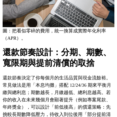
圖：把看似零碎的費用，統一換算成實際年化利率
（APR）。
還款節奏設計：分期、期數、
寬限期與提前清償的取捨
還款節奏決定了你每個月的生活品質與現金流餘裕。
常見做法是用「本息均攤」搭配 12/24/36 期來平衡月
繳與總利息；期數越長，月繳越低、總利息越高。若
你的收入在未來幾個月會顯著提升（例如專案尾款、
年終獎金），可以設計「前低後高」的償還策略：先
挑較長期數降低壓力，待收入到位後用「部分提前清