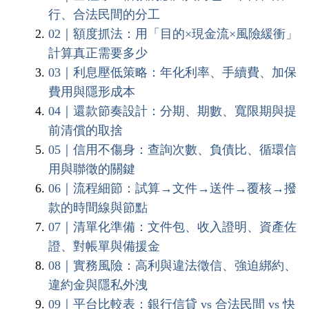
行、合法民間的分工
02｜額度抓法：用「目的×現金流×風險緩衝」
計算真正需要多少
03｜利息壓低策略：年化利率、手續費、加保
費用與隱形成本
04｜還款節奏設計：分期、期數、寬限期與提
前清償的取捨
05｜信用不傷身：查詢次數、負債比、循環信
用與聯徵的關鍵
06｜流程細節：試算→文件→送件→覆核→撥
款的時間線與節點
07｜清單化準備：文件包、收入證明、資產佐
證、對帳單與備援金
08｜實務風險：高利與違法徵信、強迫綁約、
違約金與隱私外洩
09｜平台比較表：銀行信貸 vs 合法民間 vs 快