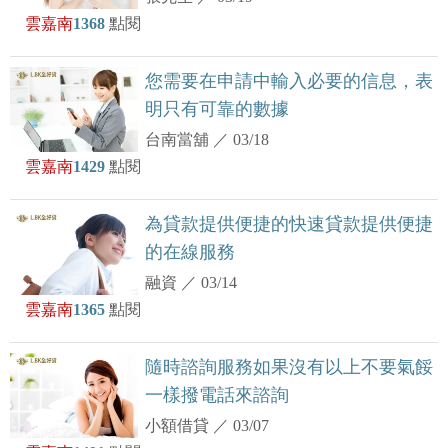
雲嘉南
1368
點閱
您需要在申請中輸入必要的信息，表
明只有可靠的數據
台南當舖
／
03/18
雲嘉南
1429
點閱
為貸款提供便捷的快速貸款提供便捷
的在線服務
融資
／
03/14
雲嘉南
1365
點閱
隨時諮詢服務如果沒有以上不要氣餒
一樣撥電話來諮詢
小額借貸
／
03/07