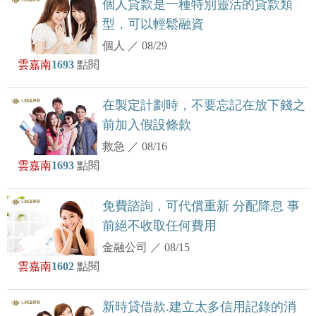
個人貸款是一種特別靈活的貸款類
型，可以輕鬆融資
個人
／
08/29
雲嘉南
1693
點閱
在製定計劃時，不要忘記在放下錢之
前加入假設條款
救急
／
08/16
雲嘉南
1693
點閱
免費諮詢，可代償重新 分配降息 事
前絕不收取任何費用
金融公司
／
08/15
雲嘉南
1602
點閱
新時貸借款.建立太多信用記錄的消