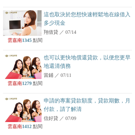
這也取決於您想快速輕鬆地在線借入
多少現金
翔借貸
／
07/14
雲嘉南
1345
點閱
也可以更快地償還貸款，以便您更早
地還清債務
當鋪
／
07/11
雲嘉南
1279
點閱
申請的專案貸款額度，貸款期數，月
付款，請了解清
信好貸
／
07/09
雲嘉南
1412
點閱