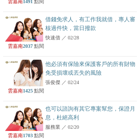
雲嘉南
1491
點閱
借錢免求人，有工作我就借，專人審
核過件快，當日撥款
快速借
／
02/28
雲嘉南
2037
點閱
他必須有保險來保護客戶的所有財物
免受損壞或丟失的風險
張俊傑
／
02/24
雲嘉南
1425
點閱
也可以諮詢有其它專案幫您，保證月
息，杜絕高利
服務業
／
02/20
雲嘉南
1703
點閱