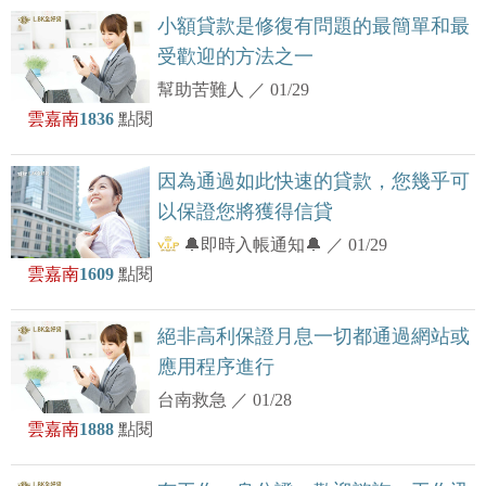
小額貸款是修復有問題的最簡單和最
受歡迎的方法之一
幫助苦難人
／
01/29
雲嘉南
1836
點閱
因為通過如此快速的貸款，您幾乎可
以保證您將獲得信貸
🔔即時入帳通知🔔
／
01/29
雲嘉南
1609
點閱
絕非高利保證月息一切都通過網站或
應用程序進行
台南救急
／
01/28
雲嘉南
1888
點閱