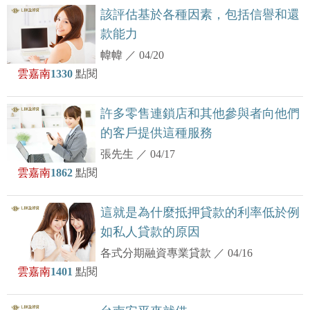
該評估基於各種因素，包括信譽和還
款能力
幃幃
／
04/20
雲嘉南
1330
點閱
許多零售連鎖店和其他參與者向他們
的客戶提供這種服務
張先生
／
04/17
雲嘉南
1862
點閱
這就是為什麼抵押貸款的利率低於例
如私人貸款的原因
各式分期融資專業貸款
／
04/16
雲嘉南
1401
點閱