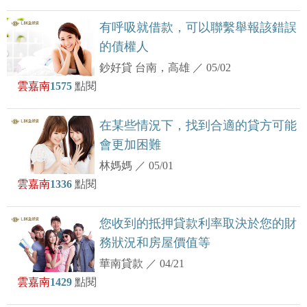
有呼吸就借款，可以聯繫舉報該錯誤
的債權人
鈔好貸 台南，高雄
／
05/02
雲嘉南
1575
點閱
在某些情況下，找到合適的貸方可能
會更加困難
林媽媽
／
05/01
雲嘉南
1336
點閱
您收到的抵押貸款利率取決於您的財
務狀況和房屋價值等
華南貸款
／
04/21
雲嘉南
1429
點閱