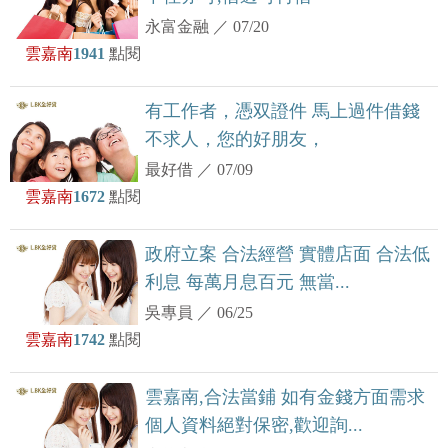
永富金融
／
07/20
雲嘉南
1941
點閱
有工作者，憑双證件 馬上過件借錢
不求人，您的好朋友，
最好借
／
07/09
雲嘉南
1672
點閱
政府立案 合法經營 實體店面 合法低
利息 每萬月息百元 無當...
吳專員
／
06/25
雲嘉南
1742
點閱
雲嘉南,合法當鋪 如有金錢方面需求
個人資料絕對保密,歡迎詢...