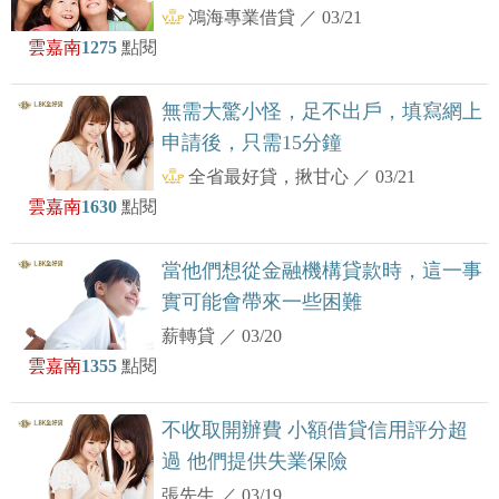
鴻海專業借貸
／
03/21
雲嘉南
1275
點閱
無需大驚小怪，足不出戶，填寫網上
申請後，只需15分鐘
全省最好貸，揪甘心
／
03/21
雲嘉南
1630
點閱
當他們想從金融機構貸款時，這一事
實可能會帶來一些困難
薪轉貸
／
03/20
雲嘉南
1355
點閱
不收取開辦費 小額借貸信用評分超
過 他們提供失業保險
張先生
／
03/19