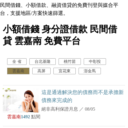
民間借錢、小額借款、融資借貸的免費刊登與媒合平
台，支援地區/方案快速篩選。
小額借錢 身分證借款 民間借
貸 雲嘉南 免費平台
全 省
台北基隆
桃竹苗
中彰投
雲嘉南
高屏
宜花東
澎金馬
這是通過解決您的債務而不是承擔新
債務來完成的
絕非高利保證月息
／
08/05
雲嘉南
1492
點閱