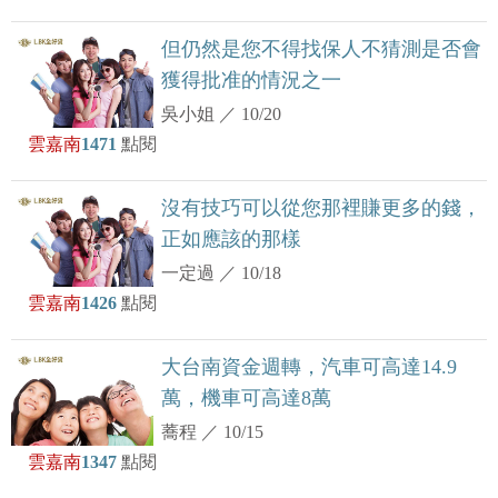
但仍然是您不得找保人不猜測是否會
獲得批准的情況之一
吳小姐
／
10/20
雲嘉南
1471
點閱
沒有技巧可以從您那裡賺更多的錢，
正如應該的那樣
一定過
／
10/18
雲嘉南
1426
點閱
大台南資金週轉，汽車可高達14.9
萬，機車可高達8萬
蕎程
／
10/15
雲嘉南
1347
點閱