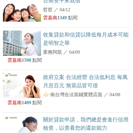
台南安平來就借
哲哲
／
04/12
雲嘉南
1349
點閱
收集貸款和信貸以降低每月成本可能
是明智之舉
業務阿凱
／
04/09
雲嘉南
1598
點閱
政府立案 合法經營 合法低利息 每萬
月息百元 無當品皆可借
南台灣合法當鋪實體店面
／
04/08
雲嘉南
1409
點閱
關於貸款申請，我們總是會進行信用
檢查，以查看您的還款能力