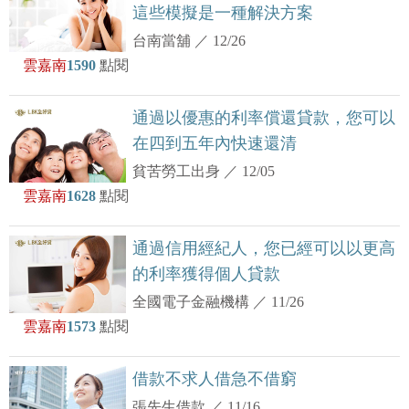
這些模擬是一種解決方案
台南當舖
／
12/26
雲嘉南
1590
點閱
通過以優惠的利率償還貸款，您可以
在四到五年內快速還清
貧苦勞工出身
／
12/05
雲嘉南
1628
點閱
通過信用經紀人，您已經可以以更高
的利率獲得個人貸款
全國電子金融機構
／
11/26
雲嘉南
1573
點閱
借款不求人借急不借窮
張先生借款
／
11/16