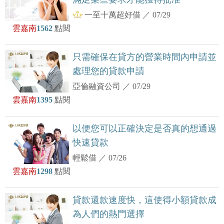
一至十萬超好借
／
07/29
雲嘉南
1562
點閱
只需確保在貸方的營業時間內申請並
處理您的貸款申請
亞倫融資公司
／
07/29
雲嘉南
1395
點閱
以便您可以正確決定是否真的想通過
快速貸款
輕鬆借
／
07/26
雲嘉南
1298
點閱
貸款還款速度快，這使得小額貸款成
為人們的熱門選擇