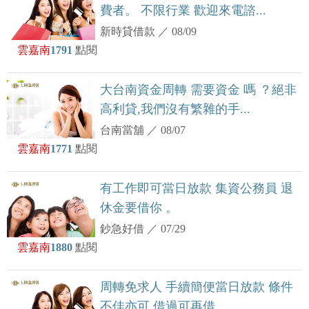
費者。 不限行業 歡迎來電諮...
新時貸借款
／
08/09
雲嘉南
1791
點閱
大台南資金周轉 需要資金 嗎 ？絕非
高利貸,我們沒有繁雜的手...
台南當舖
／
08/07
雲嘉南
1771
點閱
有工作即可當日放款 集資公務員 退
休金要借你 。
鈔急好借
／
07/29
雲嘉南
1880
點閱
周轉免求人 手續簡便當日放款 條件
不佳亦可,借過可再借