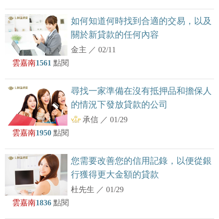
如何知道何時找到合適的交易，以及
關於新貸款的任何內容
金主
／
02/11
雲嘉南
1561
點閱
尋找一家準備在沒有抵押品和擔保人
的情況下發放貸款的公司
承信
／
01/29
雲嘉南
1950
點閱
您需要改善您的信用記錄，以便從銀
行獲得更大金額的貸款
杜先生
／
01/29
雲嘉南
1836
點閱