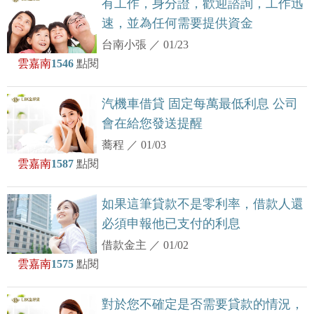
有工作，身分證，歡迎諮詢，工作迅
速，並為任何需要提供資金
台南小張
／
01/23
雲嘉南
1546
點閱
汽機車借貸 固定每萬最低利息 公司
會在給您發送提醒
蕎程
／
01/03
雲嘉南
1587
點閱
如果這筆貸款不是零利率，借款人還
必須申報他已支付的利息
借款金主
／
01/02
雲嘉南
1575
點閱
對於您不確定是否需要貸款的情況，