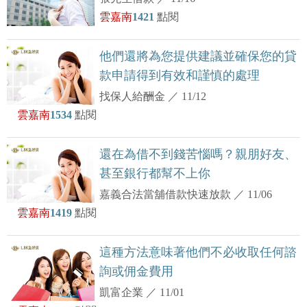
雲嘉南
1421
點閱
他們還將為您提供建議並確保您的貸
款申請得到有效和謹慎的處理
找保人給酬金
／
11/12
雲嘉南
1534
點閱
還在為借不到錢苦惱嗎？親朋好友、
甚至銀行都幫不上你
嘉義合法當舖借款快速放款
／
11/06
雲嘉南
1419
點閱
這種方法意味著他們不必收取任何諮
詢或佣金費用
凱富企業
／
11/01