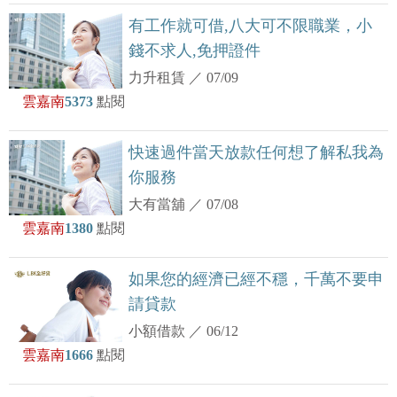
有工作就可借,八大可不限職業，小
錢不求人,免押證件
力升租賃
／
07/09
雲嘉南
5373
點閱
快速過件當天放款任何想了解私我為
你服務
大有當舖
／
07/08
雲嘉南
1380
點閱
如果您的經濟已經不穩，千萬不要申
請貸款
小額借款
／
06/12
雲嘉南
1666
點閱