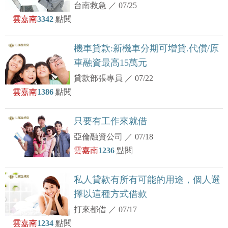
台南救急
／
07/25
雲嘉南
3342
點閱
機車貸款:新機車分期可增貸.代償/原
車融資最高15萬元
貸款部張專員
／
07/22
雲嘉南
1386
點閱
只要有工作來就借
亞倫融資公司
／
07/18
雲嘉南
1236
點閱
私人貸款有所有可能的用途，個人選
擇以這種方式借款
打來都借
／
07/17
雲嘉南
1234
點閱