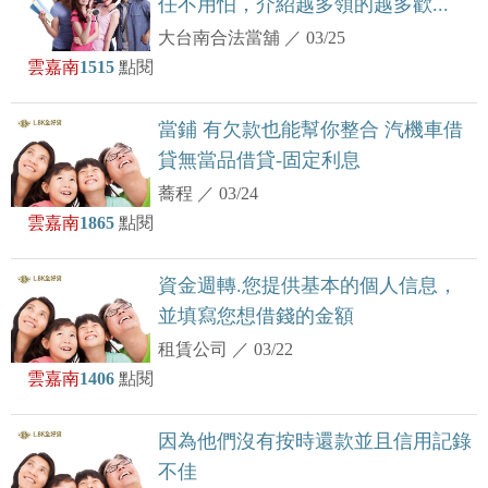
任不用怕，介紹越多領的越多歡...
大台南合法當舖
／
03/25
雲嘉南
1515
點閱
當鋪 有欠款也能幫你整合 汽機車借
貸無當品借貸-固定利息
蕎程
／
03/24
雲嘉南
1865
點閱
資金週轉.您提供基本的個人信息，
並填寫您想借錢的金額
租賃公司
／
03/22
雲嘉南
1406
點閱
因為他們沒有按時還款並且信用記錄
不佳