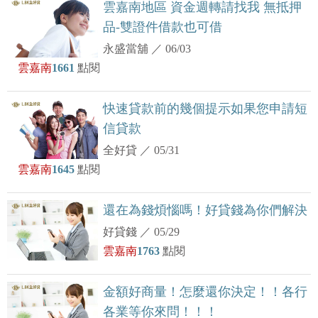
雲嘉南地區 資金週轉請找我 無抵押
品-雙證件借款也可借
永盛當舖
／
06/03
雲嘉南
1661
點閱
快速貸款前的幾個提示如果您申請短
信貸款
全好貸
／
05/31
雲嘉南
1645
點閱
還在為錢煩惱嗎！好貸錢為你們解決
好貸錢
／
05/29
雲嘉南
1763
點閱
金額好商量！怎麼還你決定！！各行
各業等你來問！！！