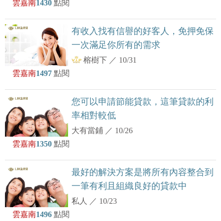
雲嘉南
1430
點閱
有收入找有信譽的好客人，免押免保
一次滿足你所有的需求
榕樹下
／
10/31
雲嘉南
1497
點閱
您可以申請節能貸款，這筆貸款的利
率相對較低
大有當鋪
／
10/26
雲嘉南
1350
點閱
最好的解決方案是將所有內容整合到
一筆有利且組織良好的貸款中
私人
／
10/23
雲嘉南
1496
點閱