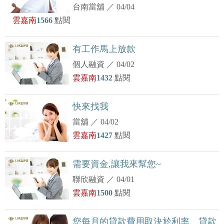
台南當舖
／
04/04
雲嘉南
1566
點閱
有工作馬上放款
個人融資
／
04/02
雲嘉南
1432
點閱
快來找我
當舖
／
04/02
雲嘉南
1427
點閱
需要資金,讓我來幫您~
聯欣融資
／
04/01
雲嘉南
1500
點閱
您每月的貸款費用取決於利率、貸款