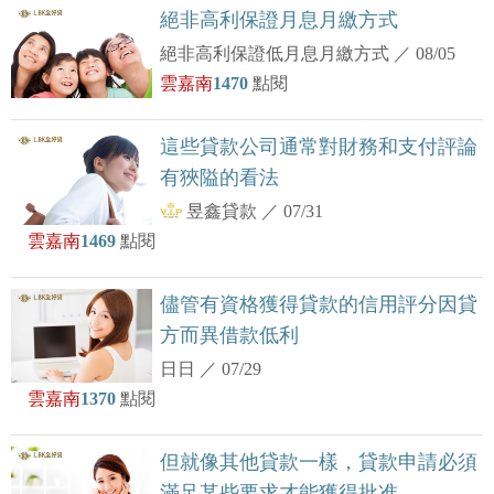
絕非高利保證月息月繳方式
絕非高利保證低月息月繳方式
／
08/05
雲嘉南
1470
點閱
這些貸款公司通常對財務和支付評論
有狹隘的看法
昱鑫貸款
／
07/31
雲嘉南
1469
點閱
儘管有資格獲得貸款的信用評分因貸
方而異借款低利
日日
／
07/29
雲嘉南
1370
點閱
但就像其他貸款一樣，貸款申請必須
滿足某些要求才能獲得批准