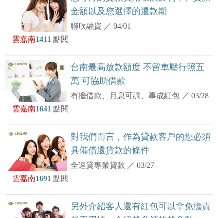
金額以及您選擇的還款期
聯欣融資
／
04/01
雲嘉南
1411
點閱
台南最高放款額度 不留車壓行照五
萬 可協助借款
有擔借款、月息可調、事成紅包
／
03/28
雲嘉南
1641
點閱
對我們而言，作為貸款客戶的您必須
具備償還貸款的條件
全速貸專業貸款
／
03/27
雲嘉南
1691
點閱
另外介紹客人還有紅包可以拿免擔責