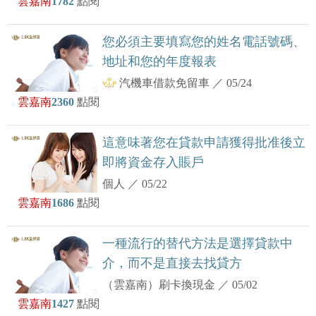
雲嘉南
1782
點閱
您必須主要填寫您的姓名電話號碼、
地址和您的年度報表
汽機車借款免留車
／
05/24
雲嘉南
2360
點閱
這意味著您在貸款申請獲得批准後立
即將資金存入賬戶
個人
／
05/22
雲嘉南
1686
點閱
一種流行的替代方法是選擇貸款中
介，而不是直接去找貸方
（雲嘉南）刷卡換現金
／
05/02
雲嘉南
1427
點閱