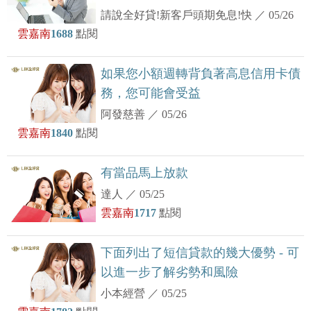
請說全好貸!新客戶頭期免息!快
／
05/26
雲嘉南
1688
點閱
如果您小額週轉背負著高息信用卡債
務，您可能會受益
阿發慈善
／
05/26
雲嘉南
1840
點閱
有當品馬上放款
達人
／
05/25
雲嘉南
1717
點閱
下面列出了短信貸款的幾大優勢 - 可
以進一步了解劣勢和風險
小本經營
／
05/25