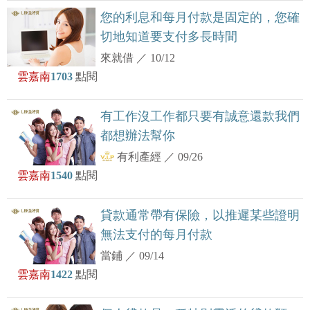
您的利息和每月付款是固定的，您確
切地知道要支付多長時間
來就借
／
10/12
雲嘉南
1703
點閱
有工作沒工作都只要有誠意還款我們
都想辦法幫你
有利產經
／
09/26
雲嘉南
1540
點閱
貸款通常帶有保險，以推遲某些證明
無法支付的每月付款
當鋪
／
09/14
雲嘉南
1422
點閱