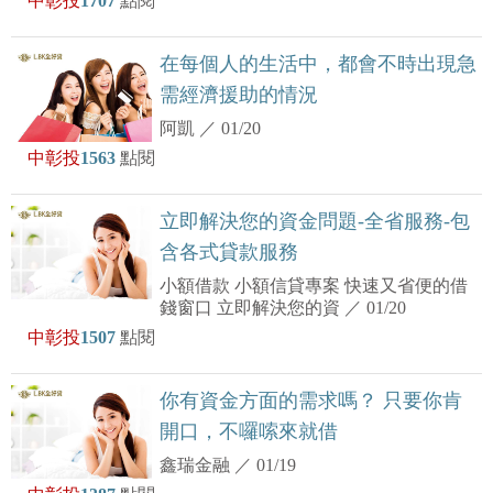
中彰投
1707
點閱
在每個人的生活中，都會不時出現急
需經濟援助的情況
阿凱
／
01/20
中彰投
1563
點閱
立即解決您的資金問題-全省服務-包
含各式貸款服務
小額借款 小額信貸專案 快速又省便的借
錢窗口 立即解決您的資
／
01/20
中彰投
1507
點閱
你有資金方面的需求嗎？ 只要你肯
開口，不囉嗦來就借
鑫瑞金融
／
01/19