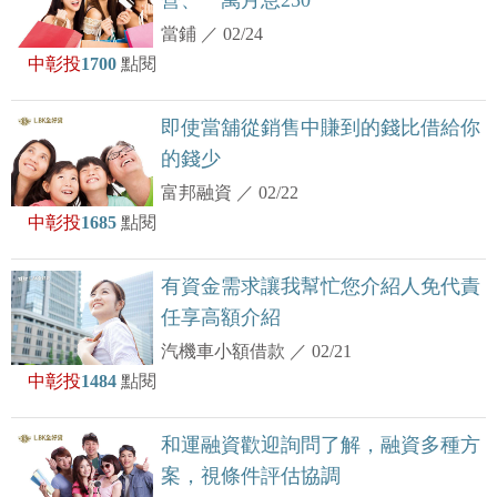
營、一萬月息250
當鋪
／
02/24
中彰投
1700
點閱
即使當舖從銷售中賺到的錢比借給你
的錢少
富邦融資
／
02/22
中彰投
1685
點閱
有資金需求讓我幫忙您介紹人免代責
任享高額介紹
汽機車小額借款
／
02/21
中彰投
1484
點閱
和運融資歡迎詢問了解，融資多種方
案，視條件評估協調