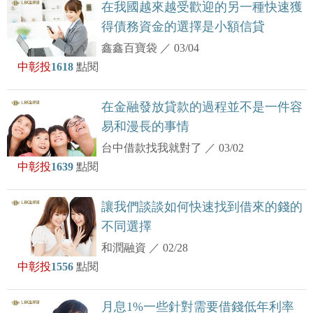
在我國越來越受歡迎的另一種快速獲
得債務資金的選擇是小額信貸
鑫鑫百寶袋
／
03/04
中彰投
1618
點閱
在金融發放貸款的過程並不是一件容
易和漫長的事情
台中借款找我就對了
／
03/02
中彰投
1639
點閱
讓我們談談如何快速找到借來的錢的
不同選擇
和潤融資
／
02/28
中彰投
1556
點閱
月息1%一些針對需要借錢低年利率