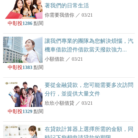
著我們的日常生活
你需要我借你
／
03/21
中彰投
1286
點閱
讓我們專業的團隊為您解決煩惱，汽
機車借款證件借款當天撥款強力...
小額借款
／
03/21
中彰投
1383
點閱
要從金融貸款，您可能需要多次訪問
分行，並提供大量文件
欣欣小額借貸
／
03/21
中彰投
1329
點閱
在貸款計算器上選擇所需的金額，同
時記下您想申請貸款的期限