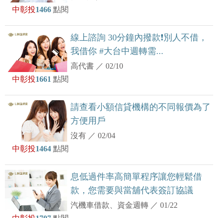
中彰投
1466
點閱
線上諮詢 30分鐘內撥款❗️別人不借，
我借你 #大台中週轉需...
高代書
／
02/10
中彰投
1661
點閱
請查看小額信貸機構的不同報價為了
方便用戶
沒有
／
02/04
中彰投
1464
點閱
息低過件率高簡單程序讓您輕鬆借
款，您需要與當舖代表簽訂協議
汽機車借款、資金週轉
／
01/22