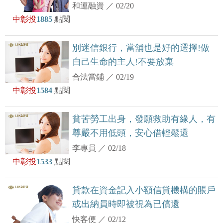
和運融資
／
02/20
中彰投
1885
點閱
別迷信銀行，當舖也是好的選擇!做
自己生命的主人!不要放棄
合法當鋪
／
02/19
中彰投
1584
點閱
貧苦勞工出身，發願救助有緣人，有
尊嚴不用低頭，安心借輕鬆還
李專員
／
02/18
中彰投
1533
點閱
貸款在資金記入小額信貸機構的賬戶
或出納員時即被視為已償還
快客便
／
02/12