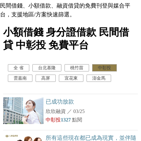
民間借錢、小額借款、融資借貸的免費刊登與媒合平
台，支援地區/方案快速篩選。
小額借錢 身分證借款 民間借
貸 中彰投 免費平台
全 省
台北基隆
桃竹苗
中彰投
雲嘉南
高屏
宜花東
澎金馬
已成功放款
欣欣融資
／
03/25
中彰投
1327
點閱
所有這些現在都已成為現實，並伴隨