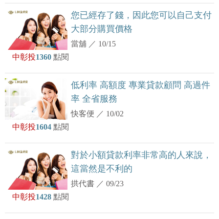
您已經存了錢，因此您可以自己支付
大部分購買價格
當舖
／
10/15
中彰投
1360
點閱
低利率 高額度 專業貸款顧問 高過件
率 全省服務
快客便
／
10/02
中彰投
1604
點閱
對於小額貸款利率非常高的人來說，
這當然是不利的
拱代書
／
09/23
中彰投
1428
點閱