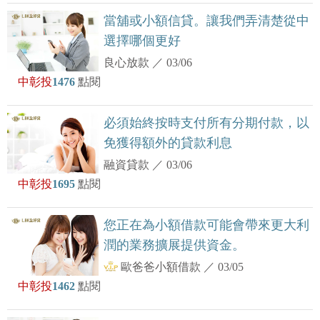
當舖或小額信貸。讓我們弄清楚從中
選擇哪個更好
良心放款
／
03/06
中彰投
1476
點閱
必須始終按時支付所有分期付款，以
免獲得額外的貸款利息
融資貸款
／
03/06
中彰投
1695
點閱
您正在為小額借款可能會帶來更大利
潤的業務擴展提供資金。
歐爸爸小額借款
／
03/05
中彰投
1462
點閱