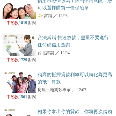
信用風險保險為了限制信用風險，您
可以選擇購買一份保險單
當鋪
／
12/06
中彰投
1819
點閱
合法當鋪 快速放款，盡量不要進行
任何硬信用查詢
台北當舖
／
12/04
中彰投
1729
點閱
稍高的抵押貸款利率可以轉化為更高
的抵押貸款
房屋土地貸款專家
／
12/03
中彰投
1561
點閱
如果你拿出你的貸款，你將再次借錢