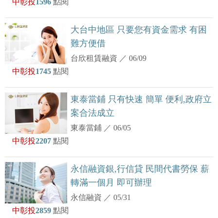
中彰投
1596
點閱
大台中地區 只要您有資金需求 有困
難方便借
台欣租賃融資
／
06/09
中彰投
1745
點閱
東泰當鋪 只有快速 簡單 便利,政府立
案合法成立
東泰當鋪
／
06/05
中彰投
2207
點閱
永信融資銀,行信貸 民間代書勞保 薪
轉滿一個月 即可辦理
永信融資
／
05/31
中彰投
2859
點閱