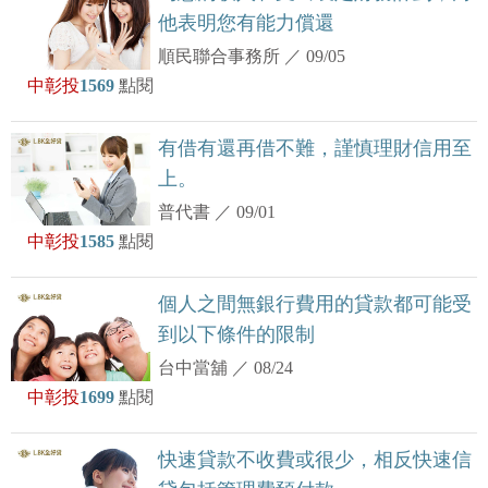
他表明您有能力償還
順民聯合事務所
／
09/05
中彰投
1569
點閱
有借有還再借不難，謹慎理財信用至
上。
普代書
／
09/01
中彰投
1585
點閱
個人之間無銀行費用的貸款都可能受
到以下條件的限制
台中當舖
／
08/24
中彰投
1699
點閱
快速貸款不收費或很少，相反快速信