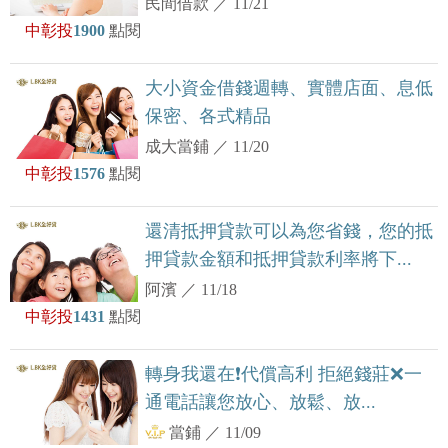
民間借款
／
11/21
中彰投
1900
點閱
大小資金借錢週轉、實體店面、息低
保密、各式精品
成大當鋪
／
11/20
中彰投
1576
點閱
還清抵押貸款可以為您省錢，您的抵
押貸款金額和抵押貸款利率將下...
阿濱
／
11/18
中彰投
1431
點閱
轉身我還在❗️代償高利 拒絕錢莊❌一
通電話讓您放心、放鬆、放...
當鋪
／
11/09