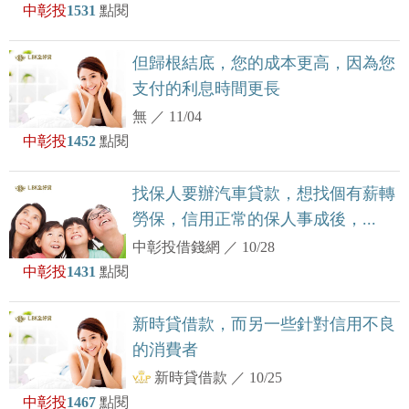
中彰投
1531
點閱
但歸根結底，您的成本更高，因為您
支付的利息時間更長
無
／
11/04
中彰投
1452
點閱
找保人要辦汽車貸款，想找個有薪轉
勞保，信用正常的保人事成後，...
中彰投借錢網
／
10/28
中彰投
1431
點閱
新時貸借款，而另一些針對信用不良
的消費者
新時貸借款
／
10/25
中彰投
1467
點閱