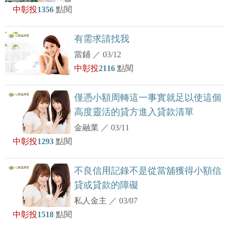
中彰投
1356
點閱
有需求請找我
當鋪
／
03/12
中彰投
2116
點閱
僅憑小額周轉這一事實就足以使這個
高度靈活的貸方進入貸款清單
金融業
／
03/11
中彰投
1293
點閱
不良信用記錄不是從當舖獲得小額信
貸或貸款的障礙
私人金主
／
03/07
中彰投
1518
點閱