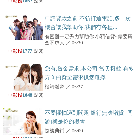
中彰投
1867
點閱
申請貸款之前 不彷打通電話,多一次
機會讓我幫助你,我們有各種...
有困難一定盡力幫助你 小額信貸~需要資
金不求人
／
06/30
中彰投
1777
點閱
您有,資金需求,本公司 當天撥款 有多
方面的資金需求供您選擇
松靖融資
／
06/27
中彰投
1848
點閱
不要懼怕遇到問題 銀行無法增貸 [問
題]就是你的機會
捌號典鋪
／
06/09