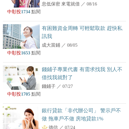
息低保密 來電就借
／
08/16
中彰投
1734
點閱
有困難資金周轉 可輕鬆取款 趕快私
訊我
成大當鋪
／
08/05
中彰投
1653
點閱
錢鋪子專業代書 有需求找我 別人不
借找我就對了
錢鋪子
／
07/27
中彰投
1705
點閱
銀行貸款「非代辦公司」 警示戶不
做 拖車戶不做 房地貸款1%
德信
／
07/24