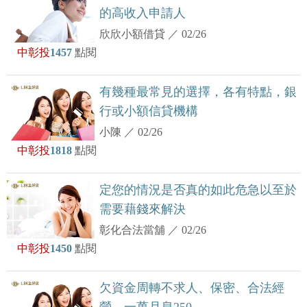
的高收入申請人
欣欣小額借貸
／
02/26
中彰投
1457
點閱
有幾種最常見的選擇，各有特點，銀
行或小額信貸機構
小陳
／
02/26
中彰投
1818
點閱
定您的情況是否真的如此危急以至於
需要藉錢來解決
彰化合法當舖
／
02/26
中彰投
1450
點閱
欠資金周轉不求人、保密、合法經