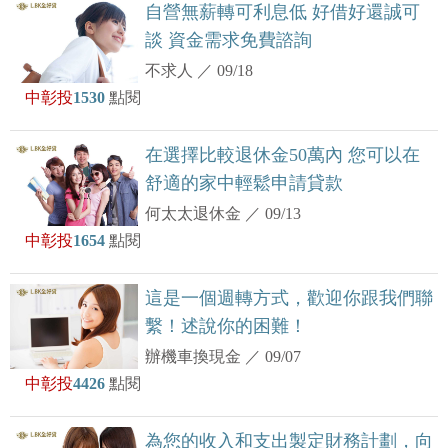
自營無薪轉可利息低 好借好還誠可
談 資金需求免費諮詢
不求人
／
09/18
中彰投
1530
點閱
在選擇比較退休金50萬內 您可以在
舒適的家中輕鬆申請貸款
何太太退休金
／
09/13
中彰投
1654
點閱
這是一個週轉方式，歡迎你跟我們聯
繫！述說你的困難！
辦機車換現金
／
09/07
中彰投
4426
點閱
為您的收入和支出製定財務計劃，向