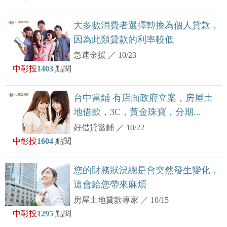
大多數消費者選擇轉換為個人貸款，
因為此類貸款的利率較低
急速金援
／
10/23
中彰投
1403
點閱
台中當鋪 有店面政府立案，房屋土
地借款，3C，黃金珠寶，分期...
好借貸當鋪
／
10/22
中彰投
1604
點閱
您的財務狀況總是會突然發生變化，
這會給您帶來麻煩
房屋土地貸款專家
／
10/15
中彰投
1295
點閱