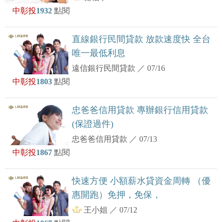
中彰投
1932
點閱
直線銀行民間貸款 放款速度快 全台
唯一最低利息
遠信銀行民間貸款
／
07/16
中彰投
1803
點閱
忠爸爸信用貸款 專辦銀行信用貸款
(保證過件)
忠爸爸信用貸款
／
07/13
中彰投
1867
點閱
快速方便 小額薪水貸資金周轉 （優
惠開跑）免押，免保，
王小姐
／
07/12