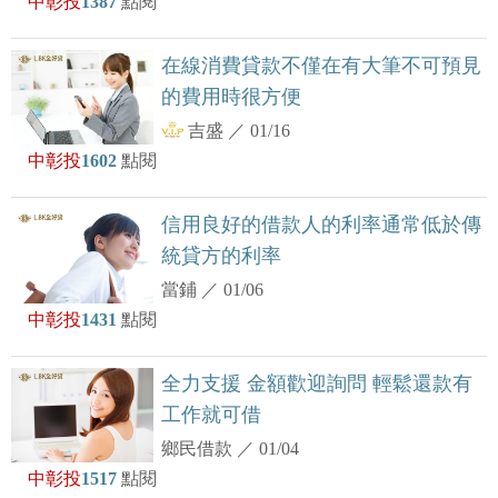
中彰投
1387
點閱
在線消費貸款不僅在有大筆不可預見
的費用時很方便
吉盛
／
01/16
中彰投
1602
點閱
信用良好的借款人的利率通常低於傳
統貸方的利率
當鋪
／
01/06
中彰投
1431
點閱
全力支援 金額歡迎詢問 輕鬆還款有
工作就可借
鄉民借款
／
01/04
中彰投
1517
點閱