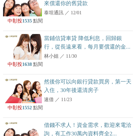
來償還你的舊貸款
泰坦通訊
／
12/01
中彰投
1535
點閱
當鋪信貸車貸 降低利息，回歸銀
行，從長遠來看，每月要償還的金...
林小姐
／
11/30
中彰投
1638
點閱
然後你可以向銀行貸款買房，第一天
入住，30年後還清房子
速借
／
11/23
中彰投
1552
點閱
借錢不求人！資金需求，歡迎來電洽
詢，有工作30萬內資料齊全2...