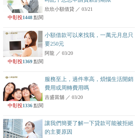
欣欣小額借貸
／
03/21
中彰投
1448
點閱
小額借款可以來找我，一萬元月息只
要250元
阿龍
／
03/20
中彰投
1369
點閱
服務至上，過件率高，煩惱生活開銷
費用或周轉費用嗎
吉盛當舖
／
03/20
中彰投
1336
點閱
讓我們簡要了解一下貸款可能被拒絕
的主要原因