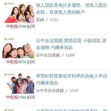
個人貸款具有許多優勢。您借入固定
金額，直接進入您的帳戶
當鋪
／
12/11
中彰投
1530
點閱
台中合法當鋪 實體店面 小額借款 資
金週轉 汽機車借款
台中合法當鋪
／
12/09
中彰投
1674
點閱
專營針對需要低年利率的高收入申請
汽機車借款
台中市合法當鋪
／
12/07
中彰投
1764
點閱