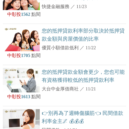
快捷金融服務
／
11/23
中彰投
1562
點閱
您的抵押貸款利率部分取決於抵押貸
款金額與房屋價值的比率
優質小額借款低利
／
11/22
中彰投
1705
點閱
您的抵押貸款金額會更少，您也可能
有資格獲得較低的抵押貸款利率
大台中金厚借商社
／
11/21
中彰投
1613
點閱
👉別再為了週轉傷腦筋👈 民間借款
利率金主🌌 💰💰💰