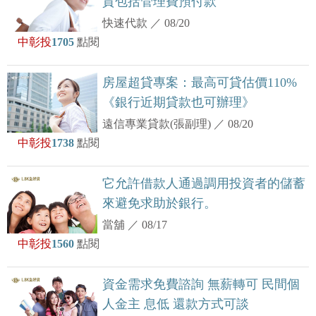
貸包括管理費預付款
快速代款
／
08/20
中彰投
1705
點閱
房屋超貸專案：最高可貸估價110%
《銀行近期貸款也可辦理》
遠信專業貸款(張副理)
／
08/20
中彰投
1738
點閱
它允許借款人通過調用投資者的儲蓄
來避免求助於銀行。
當舖
／
08/17
中彰投
1560
點閱
資金需求免費諮詢 無薪轉可 民間個
人金主 息低 還款方式可談