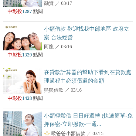
融資
／
03/17
中彰投
1287
點閱
小額借款 歡迎找我中部地區 政府立
案 合法經營
阿龍
／
03/16
中彰投
1329
點閱
在貸款計算器的幫助下看到在貸款處
理過程中必須償還的金額
熊熊借款
／
03/16
中彰投
1428
點閱
小額輕鬆借 日日好週轉 (快速簡單-免
押保密-立即撥款-一通...
歐爸爸小額借款
／
03/15