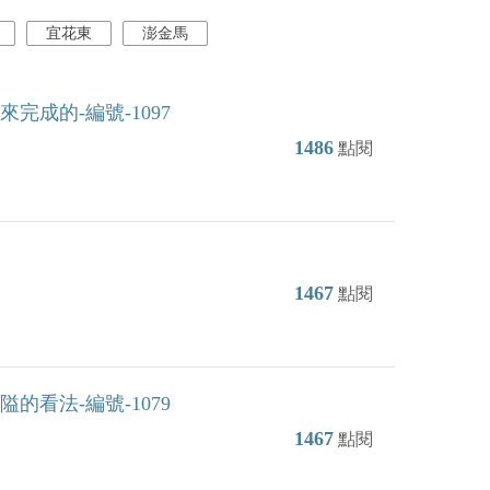
宜花東
澎金馬
成的-編號-1097
1486
點閱
1467
點閱
看法-編號-1079
1467
點閱