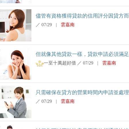
儘管有資格獲得貸款的信用評分因貸方而異借
／
07/29
|
雲嘉南
但就像其他貸款一樣，貸款申請必須滿足某
一至十萬超好借
／
07/29
|
雲嘉南
只需確保在貸方的營業時間內申請並處理您的
／
07/29
|
雲嘉南