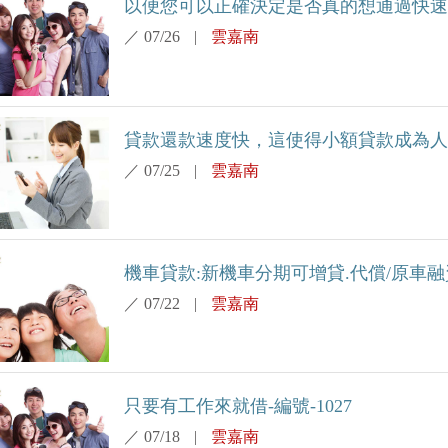
以便您可以正確決定是否真的想通過快速貸款
／
07/26
|
雲嘉南
貸款還款速度快，這使得小額貸款成為人們
／
07/25
|
雲嘉南
機車貸款:新機車分期可增貸.代償/原車融資最
／
07/22
|
雲嘉南
只要有工作來就借-編號-1027
／
07/18
|
雲嘉南