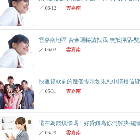
／
06/12
|
雲嘉南
雲嘉南地區 資金週轉請找我 無抵押品-雙證
／
06/03
|
雲嘉南
快速貸款前的幾個提示如果您申請短信貸款-
／
05/31
|
雲嘉南
還在為錢煩惱嗎！好貸錢為你們解決-編號-
／
05/29
|
雲嘉南