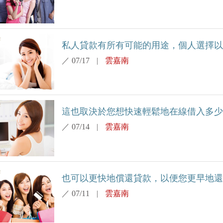
私人貸款有所有可能的用途，個人選擇以這種
／
07/17
|
雲嘉南
這也取決於您想快速輕鬆地在線借入多少現金
／
07/14
|
雲嘉南
也可以更快地償還貸款，以便您更早地還清債
／
07/11
|
雲嘉南