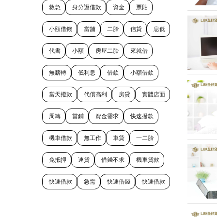
救急
身分證借款
資金
票貼
小額借錢
當舖
二胎
信貸
息低
代書
小額
房屋二胎
來就借
無薪轉
低利息
借款
小額借款
當天撥款
代償高利
房貸
實體店面
周轉
當鋪
資金需求
快速撥款
機車借款
無工作
車貸
一二胎
免抵押
速貸
借錢不求
機車貸款
快速借款
急需
快速借錢
快速借款