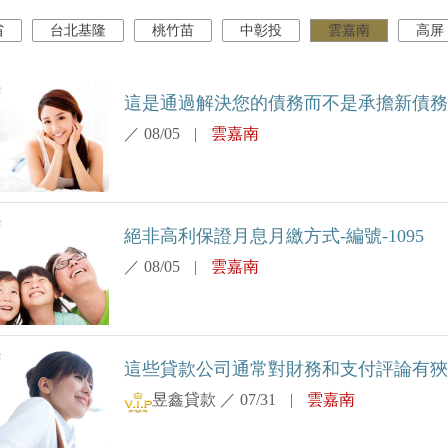
省
台北基隆
桃竹苗
中彰投
雲嘉南
高屏
這是通過解決您的債務而不是承擔新債務來完
／
08/05
|
雲嘉南
絕非高利保證月息月繳方式-編號-1095
／
08/05
|
雲嘉南
這些貸款公司通常對財務和支付評論有狹隘的
昱鑫貸款
／
07/31
|
雲嘉南