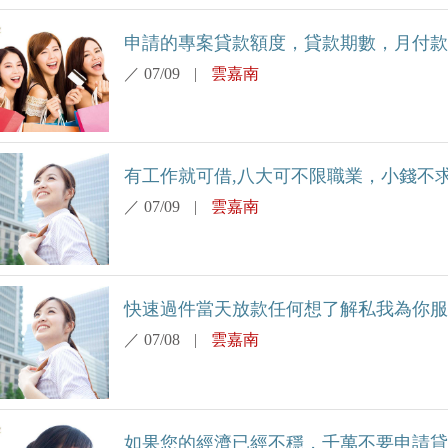
申請的專案貸款額度，貸款期數，月付款，請
／
07/09
|
雲嘉南
有工作就可借,八大可不限職業，小錢不求人
／
07/09
|
雲嘉南
快速過件當天放款任何想了解私我為你服務-
／
07/08
|
雲嘉南
如果您的經濟已經不穩，千萬不要申請貸款-