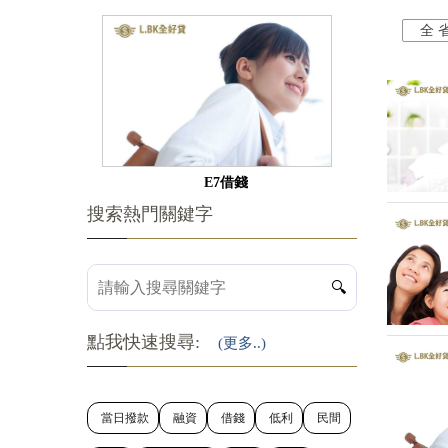
全 
E7借錢
搜索熱門關鍵字
🔍
點我快速搜尋:
(更多..)
當日撥款
融資
借錢
低利
民間