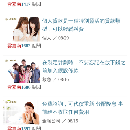
雲嘉南
1417
點閱
個人貸款是一種特別靈活的貸款類
型，可以輕鬆融資
個人
／
08/29
雲嘉南
1682
點閱
在製定計劃時，不要忘記在放下錢之
前加入假設條款
救急
／
08/16
雲嘉南
1686
點閱
免費諮詢，可代償重新 分配降息 事
前絕不收取任何費用
金融公司
／
08/15
雲嘉南
1597
點閱