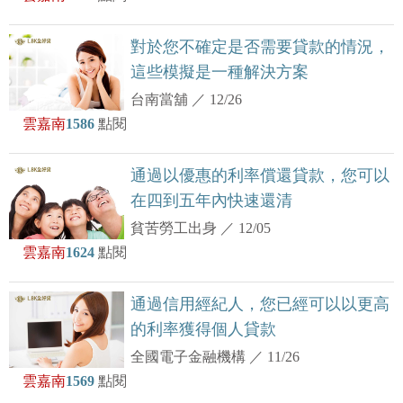
對於您不確定是否需要貸款的情況，
這些模擬是一種解決方案
台南當舖
／
12/26
雲嘉南
1586
點閱
通過以優惠的利率償還貸款，您可以
在四到五年內快速還清
貧苦勞工出身
／
12/05
雲嘉南
1624
點閱
通過信用經紀人，您已經可以以更高
的利率獲得個人貸款
全國電子金融機構
／
11/26
雲嘉南
1569
點閱