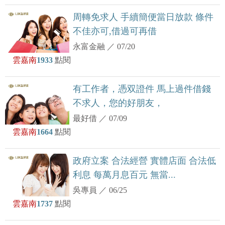
周轉免求人 手續簡便當日放款 條件
不佳亦可,借過可再借
永富金融
／
07/20
雲嘉南
1933
點閱
有工作者，憑双證件 馬上過件借錢
不求人，您的好朋友，
最好借
／
07/09
雲嘉南
1664
點閱
政府立案 合法經營 實體店面 合法低
利息 每萬月息百元 無當...
吳專員
／
06/25
雲嘉南
1737
點閱