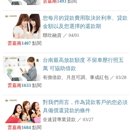
雲嘉南
1493
點閱
您每月的貸款費用取決於利率、貸款
金額以及您選擇的還款期
聯欣融資
／
04/01
雲嘉南
1407
點閱
台南最高放款額度 不留車壓行照五
萬 可協助借款
有擔借款、月息可調、事成紅包
／
03/28
雲嘉南
1633
點閱
對我們而言，作為貸款客戶的您必須
具備償還貸款的條件
全速貸專業貸款
／
03/27
雲嘉南
1684
點閱