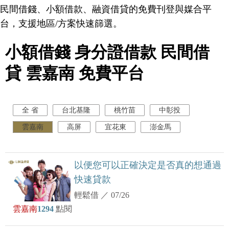
民間借錢、小額借款、融資借貸的免費刊登與媒合平
台，支援地區/方案快速篩選。
小額借錢 身分證借款 民間借
貸 雲嘉南 免費平台
全 省
台北基隆
桃竹苗
中彰投
雲嘉南
高屏
宜花東
澎金馬
以便您可以正確決定是否真的想通過
快速貸款
輕鬆借
／
07/26
雲嘉南
1294
點閱