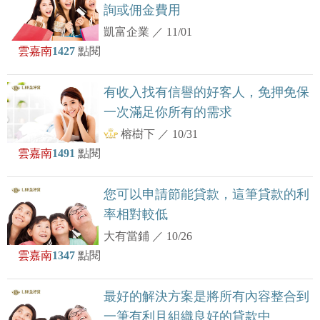
詢或佣金費用
凱富企業
／
11/01
雲嘉南
1427
點閱
有收入找有信譽的好客人，免押免保
一次滿足你所有的需求
榕樹下
／
10/31
雲嘉南
1491
點閱
您可以申請節能貸款，這筆貸款的利
率相對較低
大有當鋪
／
10/26
雲嘉南
1347
點閱
最好的解決方案是將所有內容整合到
一筆有利且組織良好的貸款中