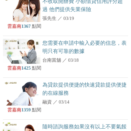
不收取開辦費 小額借貸信用評分超
過 他們提供失業保險
張先生
／
03/19
雲嘉南
1367
點閱
您需要在申請中輸入必要的信息，表
明只有可靠的數據
台南當舖
／
03/18
雲嘉南
1425
點閱
為貸款提供便捷的快速貸款提供便捷
的在線服務
融資
／
03/14
雲嘉南
1359
點閱
隨時諮詢服務如果沒有以上不要氣餒