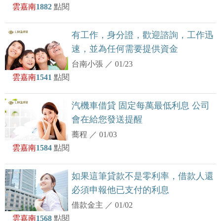
雲嘉南
1882
點閱
有工作，身分證，歡迎諮詢，工作迅
速，並為任何需要提供資金
台南小張
／
01/23
雲嘉南
1541
點閱
汽機車借貸 固定每萬最低利息 公司
會在給您發送提醒
蕎程
／
01/03
雲嘉南
1584
點閱
如果這筆貸款不是零利率，借款人還
必須申報他已支付的利息
借款金主
／
01/02
雲嘉南
1568
點閱