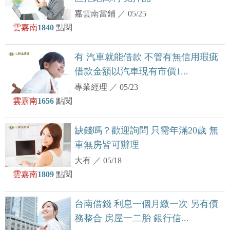
嘉雲南當鋪
／
05/25
雲嘉南
1840
點閱
有 汽車就能借款 不管有無信用瑕疵
借款金額以汽車現有市價1...
專業經理
／
05/23
雲嘉南
1656
點閱
缺錢嗎？歡迎詢問 只需年滿20歲 無
車無房皆可辦理
大有
／
05/18
雲嘉南
1809
點閱
台南借錢 利息一個月繳一次 另有債
務整合 房屋一二胎 銀行信...