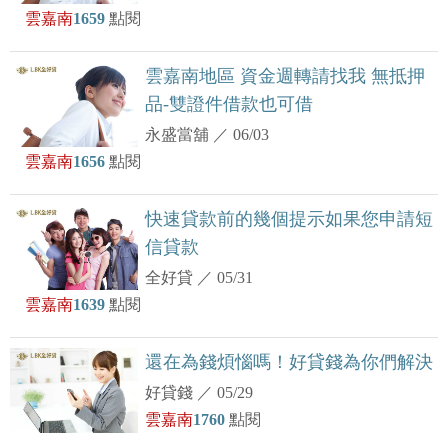
雲嘉南
1659
點閱
雲嘉南地區 資金週轉請找我 無抵押
品-雙證件借款也可借
永盛當舖
／
06/03
雲嘉南
1656
點閱
快速貸款前的幾個提示如果您申請短
信貸款
全好貸
／
05/31
雲嘉南
1639
點閱
還在為錢煩惱嗎！好貸錢為你們解決
好貸錢
／
05/29
雲嘉南
1760
點閱