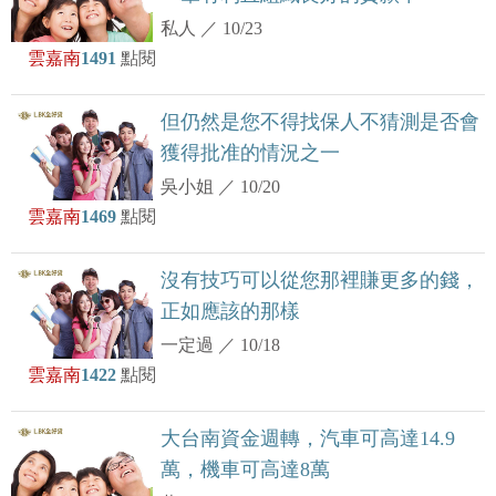
私人
／
10/23
雲嘉南
1491
點閱
但仍然是您不得找保人不猜測是否會
獲得批准的情況之一
吳小姐
／
10/20
雲嘉南
1469
點閱
沒有技巧可以從您那裡賺更多的錢，
正如應該的那樣
一定過
／
10/18
雲嘉南
1422
點閱
大台南資金週轉，汽車可高達14.9
萬，機車可高達8萬