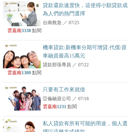
貸款還款速度快，這使得小額貸款成
為人們的熱門選擇
台南救急
／
07/25
雲嘉南
3338
點閱
機車貸款:新機車分期可增貸.代償/原
車融資最高15萬元
貸款部張專員
／
07/22
雲嘉南
1380
點閱
只要有工作來就借
亞倫融資公司
／
07/18
雲嘉南
1231
點閱
私人貸款有所有可能的用途，個人選
擇以這種方式借款