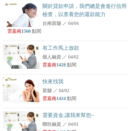
關於貸款申請，我們總是會進行信用
檢查，以查看您的還款能力
台南當舖
／
04/04
雲嘉南
1560
點閱
有工作馬上放款
個人融資
／
04/02
雲嘉南
1428
點閱
快來找我
當舖
／
04/02
雲嘉南
1424
點閱
需要資金,讓我來幫您~
聯欣融資
／
04/01