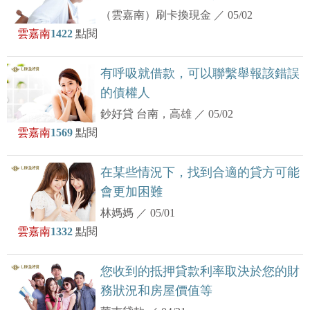
（雲嘉南）刷卡換現金
／
05/02
雲嘉南
1422
點閱
有呼吸就借款，可以聯繫舉報該錯誤
的債權人
鈔好貸 台南，高雄
／
05/02
雲嘉南
1569
點閱
在某些情況下，找到合適的貸方可能
會更加困難
林媽媽
／
05/01
雲嘉南
1332
點閱
您收到的抵押貸款利率取決於您的財
務狀況和房屋價值等