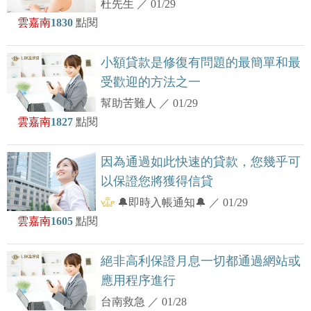
杜先生
／
01/29
雲嘉南
1830
點閱
小額貸款是修復有問題的最簡單和最
受歡迎的方法之一
幫助苦難人
／
01/29
雲嘉南
1827
點閱
因為通過如此快速的貸款，您幾乎可
以保證您將獲得信貸
🔔即時入帳通知🔔
／
01/29
雲嘉南
1605
點閱
絕非高利保證月息一切都通過網站或
應用程序進行
台南救急
／
01/28