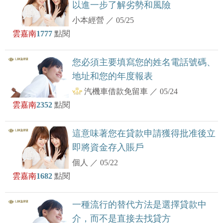
以進一步了解劣勢和風險
小本經營
／
05/25
雲嘉南
1777
點閱
您必須主要填寫您的姓名電話號碼、
地址和您的年度報表
汽機車借款免留車
／
05/24
雲嘉南
2352
點閱
這意味著您在貸款申請獲得批准後立
即將資金存入賬戶
個人
／
05/22
雲嘉南
1682
點閱
一種流行的替代方法是選擇貸款中
介，而不是直接去找貸方