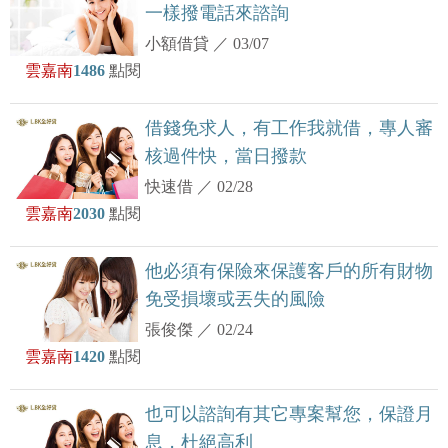
一樣撥電話來諮詢
小額借貸
／
03/07
雲嘉南
1486
點閱
借錢免求人，有工作我就借，專人審
核過件快，當日撥款
快速借
／
02/28
雲嘉南
2030
點閱
他必須有保險來保護客戶的所有財物
免受損壞或丟失的風險
張俊傑
／
02/24
雲嘉南
1420
點閱
也可以諮詢有其它專案幫您，保證月
息，杜絕高利