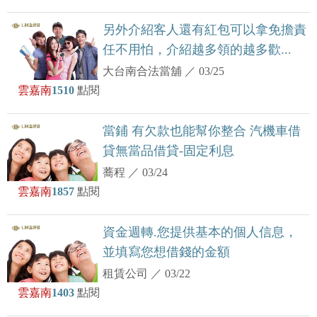
另外介紹客人還有紅包可以拿免擔責
任不用怕，介紹越多領的越多歡...
大台南合法當舖
／
03/25
雲嘉南
1510
點閱
當鋪 有欠款也能幫你整合 汽機車借
貸無當品借貸-固定利息
蕎程
／
03/24
雲嘉南
1857
點閱
資金週轉.您提供基本的個人信息，
並填寫您想借錢的金額
租賃公司
／
03/22
雲嘉南
1403
點閱