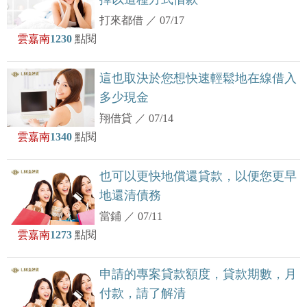
打來都借
／
07/17
雲嘉南
1230
點閱
這也取決於您想快速輕鬆地在線借入
多少現金
翔借貸
／
07/14
雲嘉南
1340
點閱
也可以更快地償還貸款，以便您更早
地還清債務
當鋪
／
07/11
雲嘉南
1273
點閱
申請的專案貸款額度，貸款期數，月
付款，請了解清