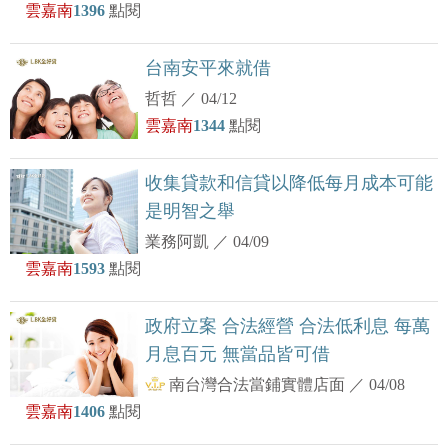
雲嘉南
1396
點閱
台南安平來就借
哲哲
／
04/12
雲嘉南
1344
點閱
收集貸款和信貸以降低每月成本可能
是明智之舉
業務阿凱
／
04/09
雲嘉南
1593
點閱
政府立案 合法經營 合法低利息 每萬
月息百元 無當品皆可借
南台灣合法當鋪實體店面
／
04/08
雲嘉南
1406
點閱