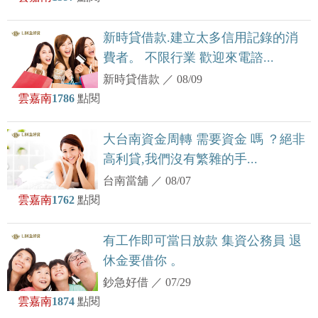
新時貸借款.建立太多信用記錄的消
費者。 不限行業 歡迎來電諮...
新時貸借款
／
08/09
雲嘉南
1786
點閱
大台南資金周轉 需要資金 嗎 ？絕非
高利貸,我們沒有繁雜的手...
台南當舖
／
08/07
雲嘉南
1762
點閱
有工作即可當日放款 集資公務員 退
休金要借你 。
鈔急好借
／
07/29
雲嘉南
1874
點閱