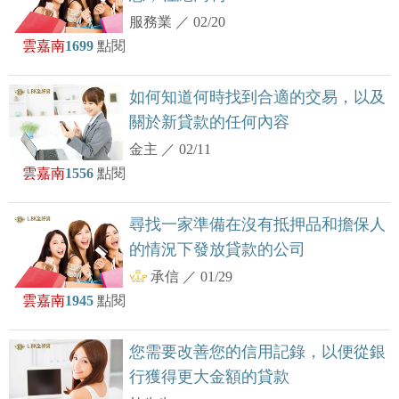
服務業
／
02/20
雲嘉南
1699
點閱
如何知道何時找到合適的交易，以及
關於新貸款的任何內容
金主
／
02/11
雲嘉南
1556
點閱
尋找一家準備在沒有抵押品和擔保人
的情況下發放貸款的公司
承信
／
01/29
雲嘉南
1945
點閱
您需要改善您的信用記錄，以便從銀
行獲得更大金額的貸款