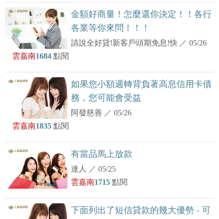
金額好商量！怎麼還你決定！！各行
各業等你來問！！！
請說全好貸!新客戶頭期免息!快
／
05/26
雲嘉南
1684
點閱
如果您小額週轉背負著高息信用卡債
務，您可能會受益
阿發慈善
／
05/26
雲嘉南
1835
點閱
有當品馬上放款
達人
／
05/25
雲嘉南
1715
點閱
下面列出了短信貸款的幾大優勢 - 可