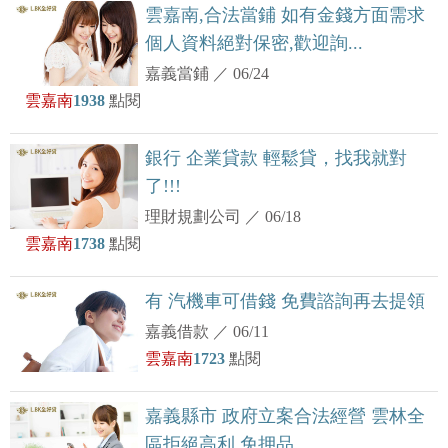
雲嘉南,合法當鋪 如有金錢方面需求
個人資料絕對保密,歡迎詢...
嘉義當鋪
／
06/24
雲嘉南
1938
點閱
銀行 企業貸款 輕鬆貸，找我就對
了!!!
理財規劃公司
／
06/18
雲嘉南
1738
點閱
有 汽機車可借錢 免費諮詢再去提領
嘉義借款
／
06/11
雲嘉南
1723
點閱
嘉義縣市 政府立案合法經營 雲林全
區拒絕高利 免押品