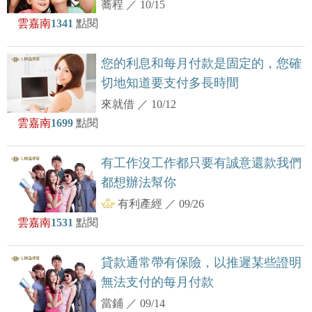
蕎程
／
10/15
雲嘉南
1341
點閱
您的利息和每月付款是固定的，您確
切地知道要支付多長時間
來就借
／
10/12
雲嘉南
1699
點閱
有工作沒工作都只要有誠意還款我們
都想辦法幫你
有利產經
／
09/26
雲嘉南
1531
點閱
貸款通常帶有保險，以推遲某些證明
無法支付的每月付款
當鋪
／
09/14