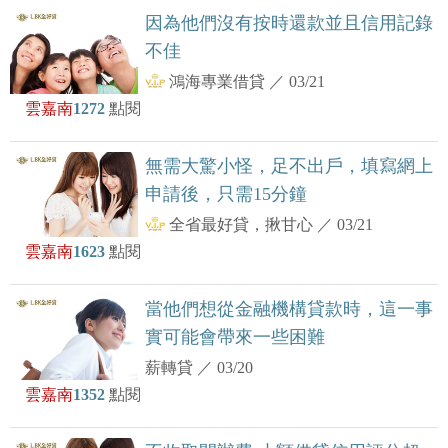
因為他們沒有按時還款並且信用記錄
不佳
鴻海專業借貸
／
03/21
雲嘉南
1272
點閱
無需大驚小怪，足不出戶，填寫網上
申請後，只需15分鐘
全省最好貸，揪甘心
／
03/21
雲嘉南
1623
點閱
當他們想從金融機構貸款時，這一事
實可能會帶來一些困難
薪轉貸
／
03/20
雲嘉南
1352
點閱