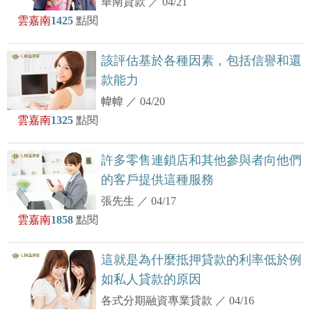
華南貸款
／
04/21
雲嘉南
1425
點閱
該評估基於各種因素，包括信譽和還
款能力
幃幃
／
04/20
雲嘉南
1325
點閱
許多零售連鎖店和其他參與者向他們
的客戶提供這種服務
張先生
／
04/17
雲嘉南
1858
點閱
這就是為什麼抵押貸款的利率低於例
如私人貸款的原因
各式分期融資專業貸款
／
04/16