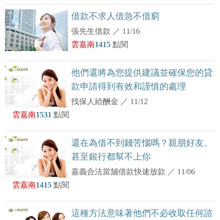
借款不求人借急不借窮
張先生借款
／
11/16
雲嘉南
1415
點閱
他們還將為您提供建議並確保您的貸
款申請得到有效和謹慎的處理
找保人給酬金
／
11/12
雲嘉南
1531
點閱
還在為借不到錢苦惱嗎？親朋好友、
甚至銀行都幫不上你
嘉義合法當舖借款快速放款
／
11/06
雲嘉南
1415
點閱
這種方法意味著他們不必收取任何諮