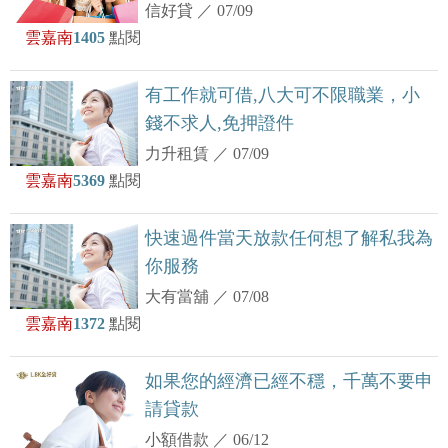
信好貸
／
07/09
雲嘉南
1405
點閱
有工作就可借,八大可不限職業，小
錢不求人,免押證件
力升租賃
／
07/09
雲嘉南
5369
點閱
快速過件當天放款任何想了解私我為
你服務
大有當舖
／
07/08
雲嘉南
1372
點閱
如果您的經濟已經不穩，千萬不要申
請貸款
小額借款
／
06/12