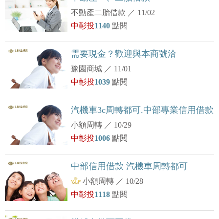
不動產二胎借款
／
11/02
中彰投
1140
點閱
需要現金？歡迎與本商號洽
豫園商城
／
11/01
中彰投
1039
點閱
汽機車3c周轉都可.中部專業信用借款
小額周轉
／
10/29
中彰投
1006
點閱
中部信用借款 汽機車周轉都可
小額周轉
／
10/28
中彰投
1118
點閱