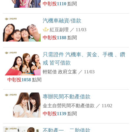
中彰投
1110
點閱
汽機車融資/借款
紅豆副理
／
11/03
中彰投
1188
點閱
只需證件 汽機車、黃金、手機 、鑽
戒 皆可借款
輕鬆借 政府立案
／
11/03
中彰投
1058
點閱
專辦民間不動產借款
金主自營民間不動產借款
／
11/02
中彰投
1139
點閱
不動產一、二胎借款