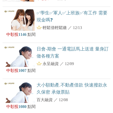
✅學生✅軍人✅上班族✅有工作 需要
現金嗎❓
輕鬆借輕鬆繳
／
12/13
中彰投
1146
點閱
日會-期會 一通電話馬上送達 量身訂
做各種方案
永呈融資
／
12/09
中彰投
1007
點閱
大小額動產.不動產借款 快速撥款永
久保密 承做票貼
百大融資
／
12/08
中彰投
1080
點閱