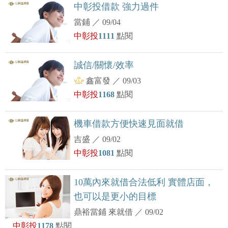
中彰投借款 強力過件
當鋪
／
09/04
中彰投
1111
點閱
誠信/關懷/效率
鑫富發
／
09/03
中彰投
1168
點閱
機車借款方便快速見面就借
吉盛
／
09/02
中彰投
1081
點閱
10萬內來就借合法低利 實體店面，
也可以是更小的目標
鼎裕當鋪 來就借
／
09/02
中彰投
1178
點閱