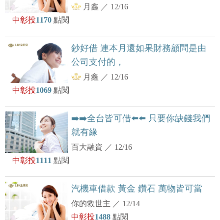
月鑫
／
12/16
中彰投
1170
點閱
鈔好借 連本月還如果財務顧問是由
公司支付的，
月鑫
／
12/16
中彰投
1069
點閱
➡️➡️全台皆可借⬅️⬅️ 只要你缺錢我們
就有緣
百大融資
／
12/16
中彰投
1111
點閱
汽機車借款 黃金 鑽石 萬物皆可當
你的救世主
／
12/14
中彰投
1488
點閱