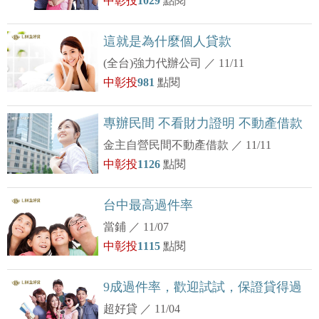
中彰投
1029
點閱
這就是為什麼個人貸款
(全台)強力代辦公司
／
11/11
中彰投
981
點閱
專辦民間 不看財力證明 不動產借款
金主自營民間不動產借款
／
11/11
中彰投
1126
點閱
台中最高過件率
當鋪
／
11/07
中彰投
1115
點閱
9成過件率，歡迎試試，保證貸得過
超好貸
／
11/04