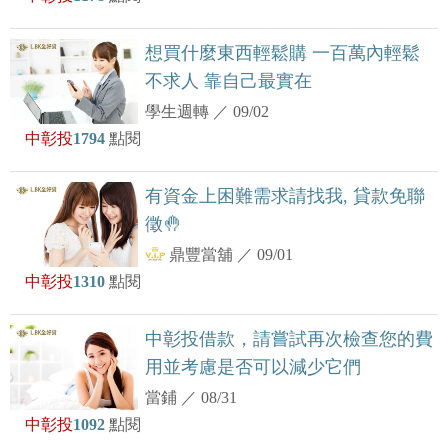
想買什麼東西輕鬆購 一百萬內輕鬆
不求人 靠自己最實在
學生週轉
／
09/02
中彰投
1794
點閱
有資金上困難需求請找我, 貸款免聯
徵🤚
鼎豐當舖
／
09/01
中彰投
1310
點閱
中彰投借款，請嘗試再次檢查您的費
用並考慮是否可以減少它們
當鋪
／
08/31
中彰投
1092
點閱