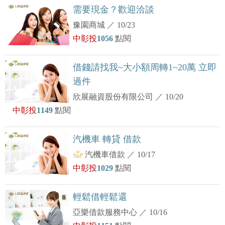
需要現金？歡迎洽談
豫園商城
／
10/23
中彰投
1056
點閱
借錢請找我~大小額周轉1~20萬 立即
過件
欣展融資股份有限公司
／
10/20
中彰投
1149
點閱
汽機車 轉貸 借款
汽機車借款
／
10/17
中彰投
1029
點閱
輕鬆借輕鬆還
亞樂借款服務中心
／
10/16