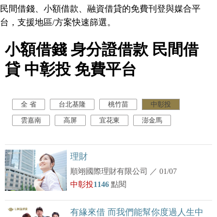
民間借錢、小額借款、融資借貸的免費刊登與媒合平
台，支援地區/方案快速篩選。
小額借錢 身分證借款 民間借
貸 中彰投 免費平台
全 省
台北基隆
桃竹苗
中彰投
雲嘉南
高屏
宜花東
澎金馬
理財
順翊國際理財有限公司
／
01/07
中彰投
1146
點閱
有緣來借 而我們能幫你度過人生中