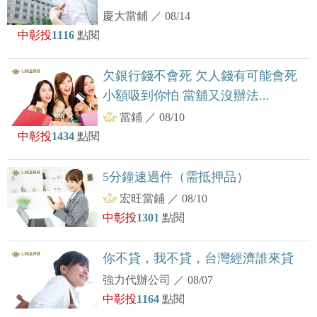
慶大當鋪
／
08/14
中彰投
1116
點閱
欠銀行錢不會死 欠人錢有可能會死
小額吸到你怕 當舖又沒辦法...
當鋪
／
08/10
中彰投
1434
點閱
5分鐘速過件（需抵押品）
宏旺當鋪
／
08/10
中彰投
1301
點閱
你不貸，我不貸，台灣經濟誰來貸
強力代辦公司
／
08/07
中彰投
1164
點閱