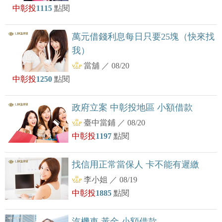
中彰投
1115
點閱
萬元借錢利息每日只要25塊（快來找
我）
當舖
／
08/20
中彰投
1250
點閱
政府立案 中彰投地區 小額借款
臺中當鋪
／
08/20
中彰投
1197
點閱
找信用正常當保人 卡不能有遲繳
李小姐
／
08/19
中彰投
1885
點閱
汽機車 黃金 小額借款