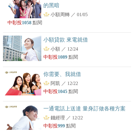
的黑暗
小額周轉
／
01/05
中彰投
1058
點閱
小額貸款 來電就借
小額
／
12/24
中彰投
1089
點閱
你需要、我就借
阿凱
／
12/22
中彰投
1045
點閱
一通電話上送達 量身訂做各種方案
錢經理
／
12/22
中彰投
999
點閱