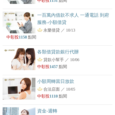
中彰投
1151
點閱
一百萬內借款不求人 一通電話 到府
服務-小額借貸
永樂借貸
／
10/13
中彰投
1158
點閱
各類借貸款銀行代辦
貸款小幫手
／
10/06
中彰投
1457
點閱
小額周轉當日放款
合法店面
／
10/05
中彰投
1110
點閱
資金-週轉