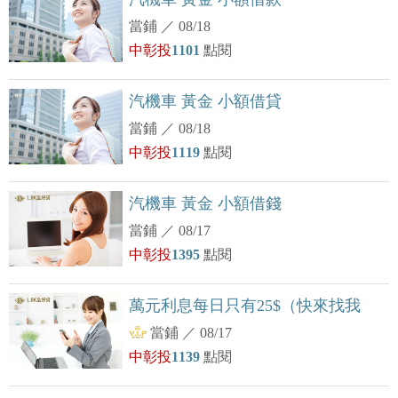
當鋪
／
08/18
中彰投
1101
點閱
汽機車 黃金 小額借貸
當鋪
／
08/18
中彰投
1119
點閱
汽機車 黃金 小額借錢
當鋪
／
08/17
中彰投
1395
點閱
萬元利息每日只有25$（快來找我
當鋪
／
08/17
中彰投
1139
點閱