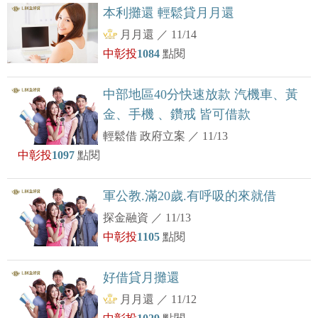
本利攤還 輕鬆貸月月還
月月還
／
11/14
中彰投
1084
點閱
中部地區40分快速放款 汽機車、黃
金、手機 、鑽戒 皆可借款
輕鬆借 政府立案
／
11/13
中彰投
1097
點閱
軍公教.滿20歲.有呼吸的來就借
探金融資
／
11/13
中彰投
1105
點閱
好借貸月攤還
月月還
／
11/12