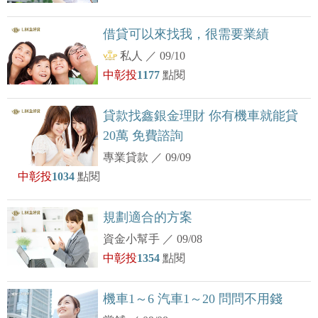
借貸可以來找我，很需要業績
私人
／
09/10
中彰投
1177
點閱
貸款找鑫銀金理財 你有機車就能貸
20萬 免費諮詢
專業貸款
／
09/09
中彰投
1034
點閱
規劃適合的方案
資金小幫手
／
09/08
中彰投
1354
點閱
機車1～6 汽車1～20 問問不用錢