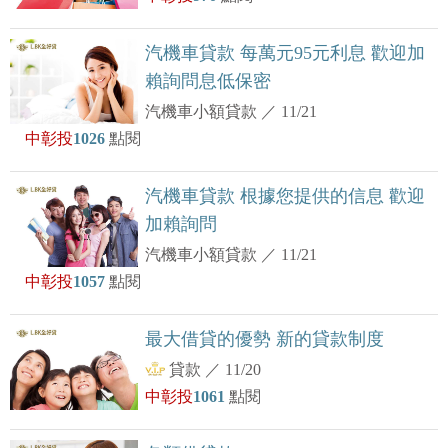
汽機車貸款 每萬元95元利息 歡迎加
賴詢問息低保密
汽機車小額貸款
／
11/21
中彰投
1026
點閱
汽機車貸款 根據您提供的信息 歡迎
加賴詢問
汽機車小額貸款
／
11/21
中彰投
1057
點閱
最大借貸的優勢 新的貸款制度
貸款
／
11/20
中彰投
1061
點閱