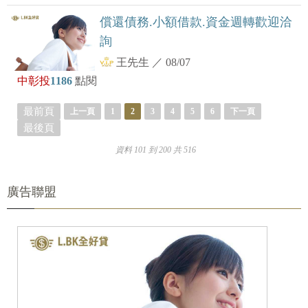
償還債務.小額借款.資金週轉歡迎洽
詢
王先生
／
08/07
中彰投
1186
點閱
最前頁
上一頁
1
2
3
4
5
6
下一頁
最後頁
資料 101 到 200 共 516
廣告聯盟