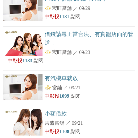
宏旺當舖
／
09/29
中彰投
1181
點閱
借錢請尋正當合法、有實體店面的管
道，
宏旺當舖
／
09/23
中彰投
1183
點閱
有汽機車就放
當鋪
／
09/21
中彰投
1099
點閱
小額借款
吉盛當舖
／
09/21
中彰投
1108
點閱