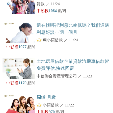
貸款
／
11/24
中彰投
1064
點閱
還在找哪裡利息比較低嗎？我們這邊
利息好談ㄧ期一個月
翔小額借款
／
11/24
中彰投
1077
點閱
土地房屋借款企業貸款汽機車借款皆
免費評估,快速回覆
中信聯合資產管理公司
／
11/23
中彰投
1170
點閱
周繳 月繳
小額借款
／
11/22
中彰投
970
點閱