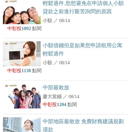
輕鬆過件.您想避免在申請個人小額
貸款之前進行艱苦詢問的原因
小額
／
08/14
中彰投
1092
點閱
小額借錢但是如果您申請租用公寓
輕鬆過件
小額
／
08/14
中彰投
1138
點閱
中部最敢放
慶大當鋪
／
08/14
中彰投
1204
點閱
中部地區最敢放 免費財務建議規劃
環款