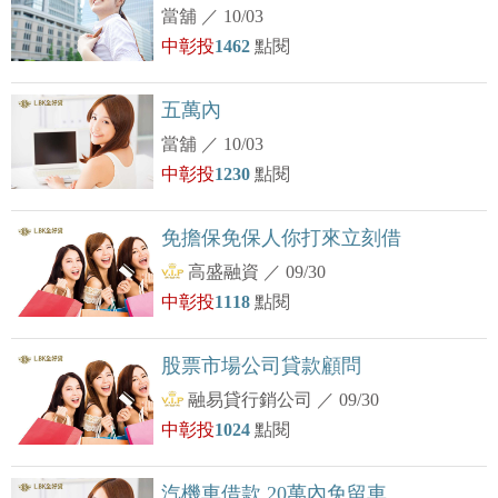
當舖
／
10/03
中彰投
1462
點閱
五萬內
當舖
／
10/03
中彰投
1230
點閱
免擔保免保人你打來立刻借
高盛融資
／
09/30
中彰投
1118
點閱
股票市場公司貸款顧問
融易貸行銷公司
／
09/30
中彰投
1024
點閱
汽機車借款 20萬內免留車