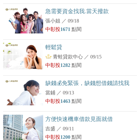
急需要資金找我.當天撥款
張小姐
／
09/18
中彰投
1671
點閱
輕鬆貸
青蛙貸款中心
／
09/15
中彰投
1282
點閱
缺錢💰免緊張，缺錢想借錢請找我
當鋪
／
09/13
中彰投
1463
點閱
方便快速機車借款見面就借
吉盛
／
09/11
中彰投
1200
點閱