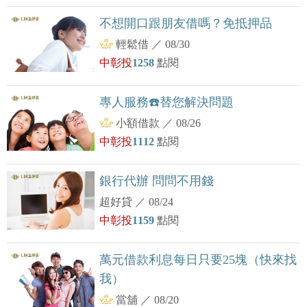
不想開口跟朋友借嗎？免抵押品
輕鬆借
／
08/30
中彰投
1258
點閱
專人服務☎️替您解決問題
小額借款
／
08/26
中彰投
1112
點閱
銀行代辦 問問不用錢
超好貸
／
08/24
中彰投
1159
點閱
萬元借款利息每日只要25塊（快來找
我）
當舖
／
08/20