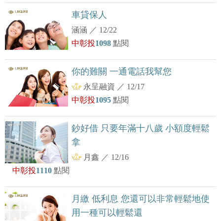
車貸保人
涵涵
／
12/22
中彰投
1098
點閱
你的難關 一通電話我幫您
永呈融資
／
12/17
中彰投
1095
點閱
鈔好借 只要年滿十八歲 小額度輕鬆
拿
月鑫
／
12/16
中彰投
1110
點閱
月繳 低利息 您還可以非常輕鬆地使
用一種可以輕鬆還