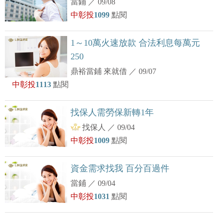
當鋪
／
09/08
中彰投
1099
點閱
1～10萬火速放款 合法利息每萬元
250
鼎裕當鋪 來就借
／
09/07
中彰投
1113
點閱
找保人需勞保新轉1年
找保人
／
09/04
中彰投
1009
點閱
資金需求找我 百分百過件
當鋪
／
09/04
中彰投
1031
點閱