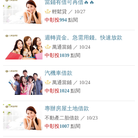
當鋪有借可再借🔥🔥
輕鬆貸
／
10/27
中彰投
994
點閱
週轉資金。急需用錢。快速放款
萬通當鋪
／
10/24
中彰投
1039
點閱
汽機車借款
萬通當鋪
／
10/24
中彰投
1024
點閱
專辦房屋土地借款
不動產二胎借款
／
10/23
中彰投
1007
點閱