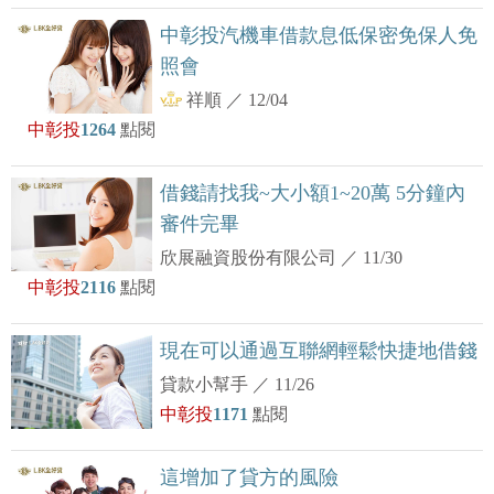
中彰投汽機車借款息低保密免保人免
照會
祥順
／
12/04
中彰投
1264
點閱
借錢請找我~大小額1~20萬 5分鐘內
審件完畢
欣展融資股份有限公司
／
11/30
中彰投
2116
點閱
現在可以通過互聯網輕鬆快捷地借錢
貸款小幫手
／
11/26
中彰投
1171
點閱
這增加了貸方的風險