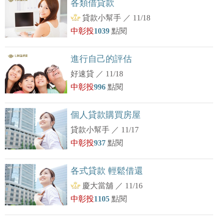
各類借貸款
貸款小幫手
／
11/18
中彰投
1039
點閱
進行自己的評估
好速貸
／
11/18
中彰投
996
點閱
個人貸款購買房屋
貸款小幫手
／
11/17
中彰投
937
點閱
各式貸款 輕鬆借還
慶大當舖
／
11/16
中彰投
1105
點閱