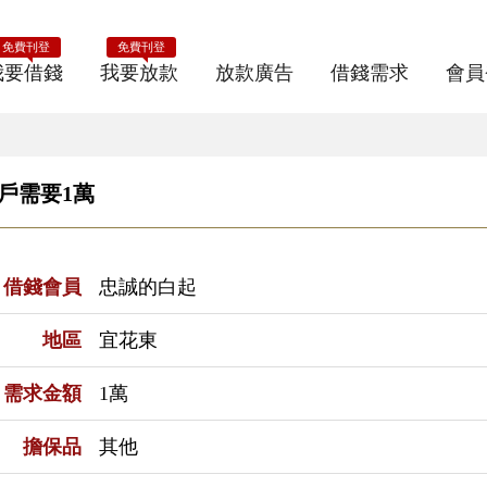
免費刊登
免費刊登
我要借錢
我要放款
放款廣告
借錢需求
會員
用戶需要1萬
借錢會員
忠誠的白起
地區
宜花東
需求金額
1萬
擔保品
其他