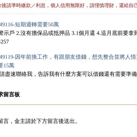
貸款後請準時繳款／利息，個人信用無限好，請慬慎理財，還給自
49116-短期週轉需要50萬
.警示戶 2.沒有擔保品或抵押品 3.1個月還 4.這月底前要拿到錢
4257
49119-因年前換工作，有跟朋友借錢，想先整合並將
要15萬
，請盡速聯絡我，告訴我有什麼方案可以借錢還有需要準
求留言板
留言，金主請於下方留言後送出。