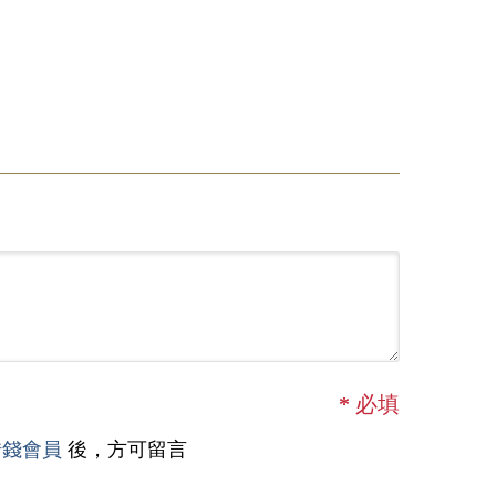
*
必填
借錢會員
後，方可留言