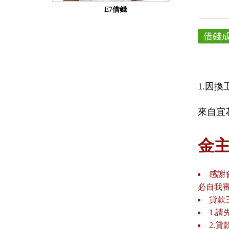
E7借錢
借錢
1.因
來自宜花
金
感謝
必自我
貸款
1.
2.