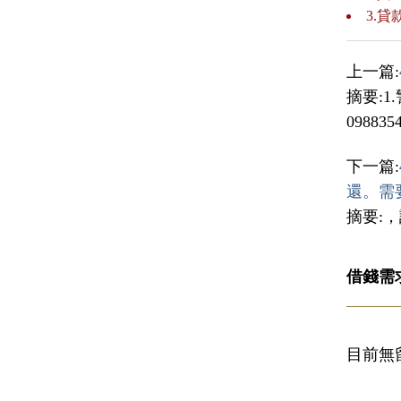
3.
上一篇:
摘要:1
098835
下一篇:
還。需
摘要:
借錢需
目前無