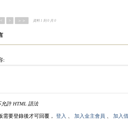
＞＞
<
>
資料 1 到 0 共 0
言
容:
不允許 HTML 語法
板需要登錄後才可回覆，
登入
、
加入金主會員
、
加入