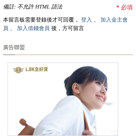
備註: 不允許 HTML 語法
*
必填
本留言板需要登錄後才可回覆，
登入
、
加入金主會
員
、
加入借錢會員
後，方可留言
廣告聯盟