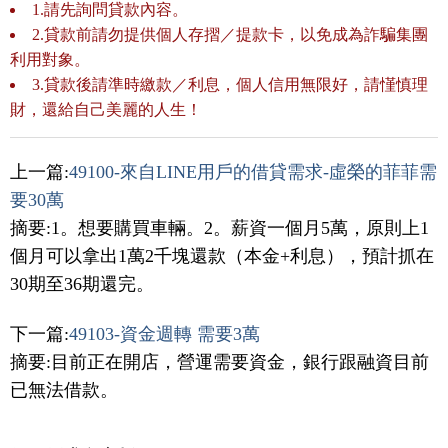
1.請先詢問貸款內容。
2.貸款前請勿提供個人存摺／提款卡，以免成為詐騙集團
利用對象。
3.貸款後請準時繳款／利息，個人信用無限好，請慬慎理
財，還給自己美麗的人生！
上一篇:
49100-來自LINE用戶的借貸需求-虛榮的菲菲需
要30萬
摘要:1。想要購買車輛。2。薪資一個月5萬，原則上1
個月可以拿出1萬2千塊還款（本金+利息），預計抓在
30期至36期還完。
下一篇:
49103-資金週轉 需要3萬
摘要:目前正在開店，營運需要資金，銀行跟融資目前
已無法借款。