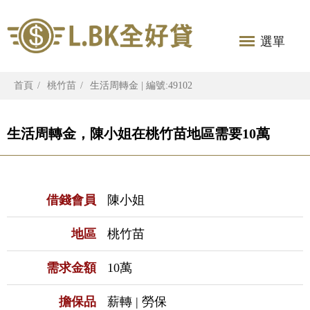
選單
首頁
桃竹苗
生活周轉金 | 編號:49102
生活周轉金，陳小姐在桃竹苗地區需要10萬
借錢會員
陳小姐
地區
桃竹苗
需求金額
10萬
擔保品
薪轉 | 勞保