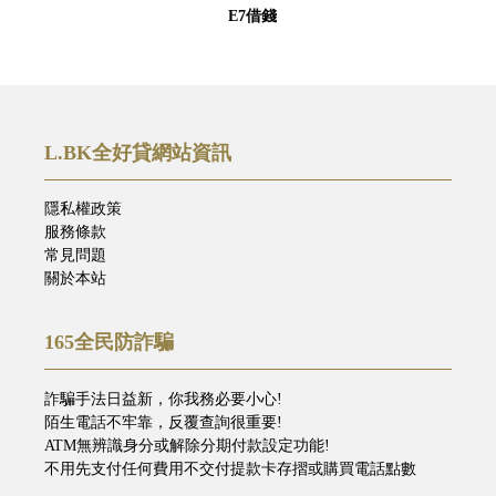
E7借錢
L.BK全好貸網站資訊
隱私權政策
服務條款
常見問題
關於本站
165全民防詐騙
詐騙手法日益新，你我務必要小心!
陌生電話不牢靠，反覆查詢很重要!
ATM無辨識身分或解除分期付款設定功能!
不用先支付任何費用不交付提款卡存摺或購買電話點數