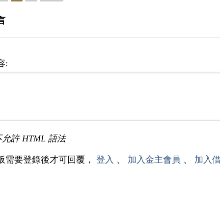
言
容:
不允許 HTML 語法
板需要登錄後才可回覆，
登入
、
加入金主會員
、
加入