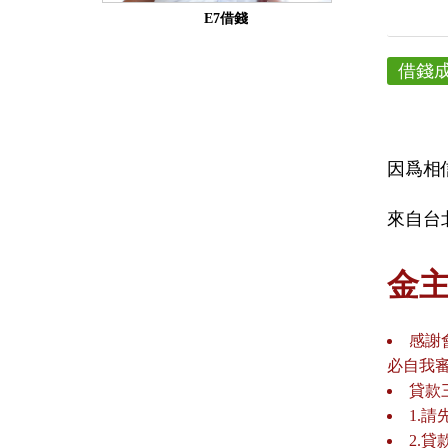
E7借錢
借錢
因爲相
來自台北
金
感謝
必自我
貸款
1.
2.