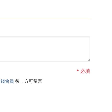
*
必填
借錢會員
後，方可留言