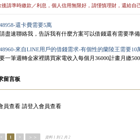
貸款後請準時繳款／利息，個人信用無限好，請慬慎理財，還給自
48958-還卡費需要5萬
，請盡速聯絡我，告訴我有什麼方案可以借錢還有需要準
48960-來自LINE用戶的借錢需求-有個性的蘭陵王需要10
需要一筆週轉金家裡購買家電收入每個月36000計畫月繳500
求留言板
會員查看 請登入會員查看
＞＞
<
1
>
資料 1 到 2 共 2