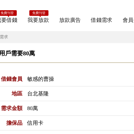
免費刊登
免費刊登
我要借錢
我要放款
放款廣告
借錢需求
會員
錢需求
E用戶需要80萬
借錢會員
敏感的曹操
地區
台北基隆
需求金額
80萬
擔保品
信用卡