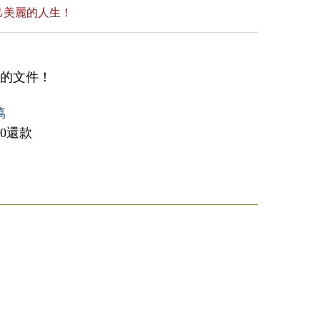
己美麗的人生！
備的文件！
萬
0還款