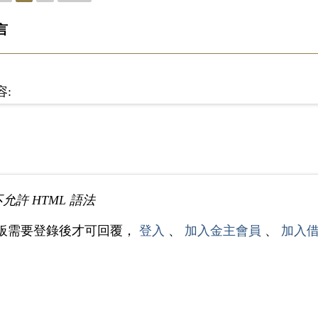
言
容:
不允許 HTML 語法
板需要登錄後才可回覆，
登入
、
加入金主會員
、
加入