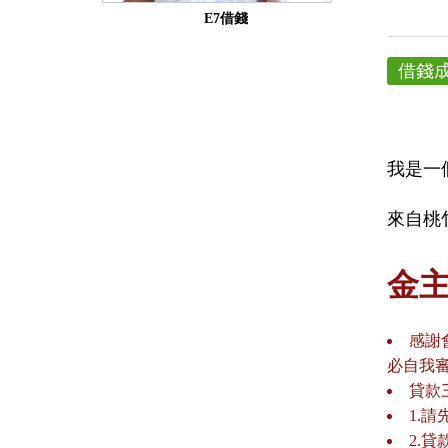
E7借錢
借錢
我是一
來自桃竹
金
感謝
必自我
貸款
1.
2.