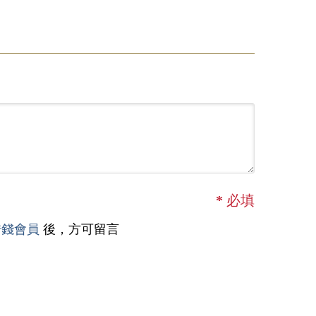
*
必填
借錢會員
後，方可留言