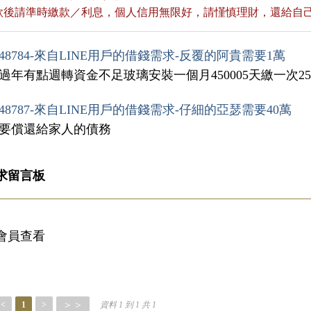
貸款後請準時繳款／利息，個人信用無限好，請慬慎理財，還給自
48784-來自LINE用戶的借錢需求-反覆的阿貴需要1萬
快過年有點週轉資金不足玻璃安裝一個月450005天繳一次25
48787-來自LINE用戶的借錢需求-仔細的亞瑟需要40萬
想要償還給家人的債務
求留言板
會員查看
＞＞
<
1
>
資料 1 到 1 共 1