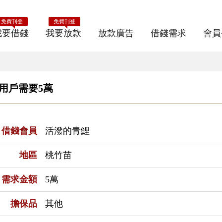
免費刊登
免費刊登
我要借錢
我要放款
放款廣告
借錢需求
會員
E用戶需要5萬
借錢會員
活潑的青鯉
地區
桃竹苗
需求金額
5萬
擔保品
其他