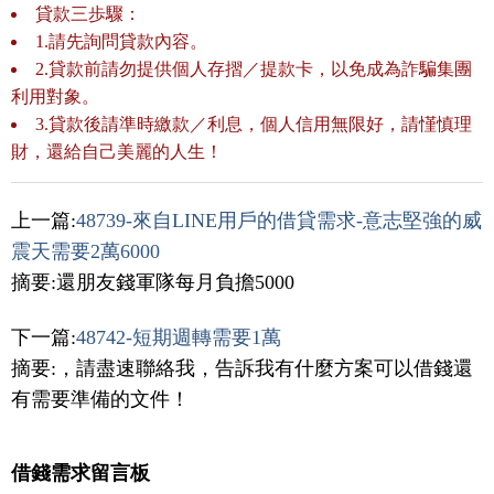
貸款三歩驟：
1.請先詢問貸款內容。
2.貸款前請勿提供個人存摺／提款卡，以免成為詐騙集團
利用對象。
3.貸款後請準時繳款／利息，個人信用無限好，請慬慎理
財，還給自己美麗的人生！
上一篇:
48739-來自LINE用戶的借貸需求-意志堅強的威
震天需要2萬6000
摘要:還朋友錢軍隊每月負擔5000
下一篇:
48742-短期週轉需要1萬
摘要:，請盡速聯絡我，告訴我有什麼方案可以借錢還
有需要準備的文件！
借錢需求留言板