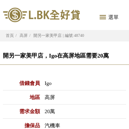
選單
首頁
高屏
開另一家美甲店 | 編號:48740
開另一家美甲店，Igo在高屏地區需要20萬
借錢會員
Igo
地區
高屏
需求金額
20萬
擔保品
汽機車