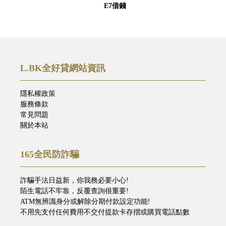
E7借錢
L.BK全好貸網站資訊
隱私權政策
服務條款
常見問題
關於本站
165全民防詐騙
詐騙手法日益新，你我務必要小心!
陌生電話不牢靠，反覆查詢很重要!
ATM無辨識身分或解除分期付款設定功能!
不用先支付任何費用不交付提款卡存摺或購買電話點數