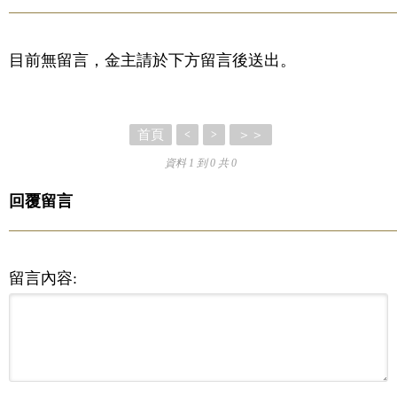
目前無留言，金主請於下方留言後送出。
首頁
＞＞
<
>
資料 1 到 0 共 0
回覆留言
留言內容: