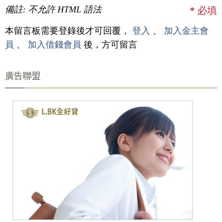
備註: 不允許 HTML 語法
*
必填
本留言板需要登錄後才可回覆，
登入
、
加入金主會
員
、
加入借錢會員
後，方可留言
廣告聯盟