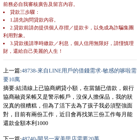
前務必自我審核廣告及留言內容。
貸款三歩驟：
1.請先詢問貸款內容。
2.貸款前請勿提供個人存摺／提款卡，以免成為詐騙集團
利用對象。
3.貸款後請準時繳款／利息，個人信用無限好，請慬慎理
財，還給自己美麗的人生！
上一篇:
48738-來自LINE用戶的借錢需求-敏感的哆啦需
要10萬
摘要:結清線上已協商網貸小額，在當舖已借款，銀行
協商融資呆帳又是警示帳戶，沒保人擔保品，我的狀
況真的很糟糕，但為了活下去為了孩子我必須堅強面
對，目前有兩份工作，近日會再找第三份工作每月能
還款金額本利1000
下一篇:
48740-開另一家美甲店需要20萬