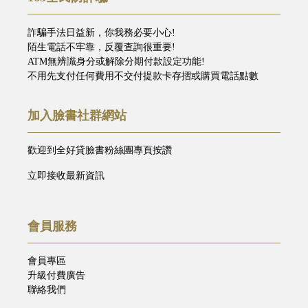
詐騙手法日益新，你我務必要小心!
陌生電話不牢靠，反覆查詢很重要!
ATM無辨識身分或解除分期付款設定功能!
不用先支付任何費用不交付提款卡存摺或購買電話點數
加入臉書社群網站
歡迎到全好貸臉書粉絲團專頁按讚
立即接收最新資訊
會員服務
會員專區
升級付費廣告
聯絡我們