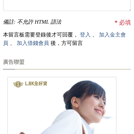
備註: 不允許 HTML 語法
*
必填
本留言板需要登錄後才可回覆，
登入
、
加入金主會
員
、
加入借錢會員
後，方可留言
廣告聯盟