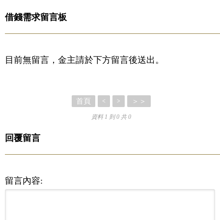
借錢需求留言板
目前無留言，金主請於下方留言後送出。
首頁
＞＞
<
>
資料 1 到 0 共 0
回覆留言
留言內容: