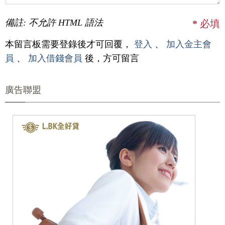
備註: 不允許 HTML 語法
*
必填
本留言板需要登錄後才可回覆，
登入
、
加入金主會
員
、
加入借錢會員
後，方可留言
廣告聯盟