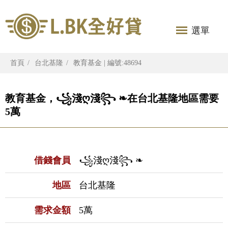
選單
首頁
台北基隆
教育基金 | 編號:48694
教育基金，꧁淺ღ淺꧂ ❧在台北基隆地區需要
5萬
借錢會員
꧁淺ღ淺꧂ ❧
地區
台北基隆
需求金額
5萬