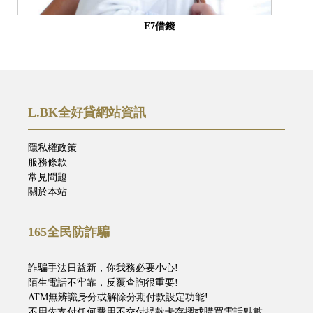
E7借錢
L.BK全好貸網站資訊
隱私權政策
服務條款
常見問題
關於本站
165全民防詐騙
詐騙手法日益新，你我務必要小心!
陌生電話不牢靠，反覆查詢很重要!
ATM無辨識身分或解除分期付款設定功能!
不用先支付任何費用不交付提款卡存摺或購買電話點數