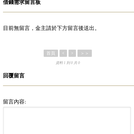
借錢需求留言板
目前無留言，金主請於下方留言後送出。
首頁
＞＞
<
>
資料 1 到 0 共 0
回覆留言
留言內容: