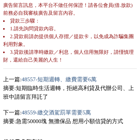
廣告留言訊息，本平台不做任何保證！請各位會員(借.放款)
前務必自我審核廣告及留言內容。
貸款三歩驟：
1.請先詢問貸款內容。
2.貸款前請勿提供個人存摺／提款卡，以免成為詐騙集團
利用對象。
3.貸款後請準時繳款／利息，個人信用無限好，請慬慎理
財，還給自己美麗的人生！
上一篇:
48557-短期週轉、繳費需要6萬
摘要:短期臨時生活週轉，拒絕高利貸及代辦公司、上
班中請留言拜託了
下一篇:
48559-繳交酒駕罰單需要5萬
摘要:急需50000塊 無擔保品 想用小額信貸的方式