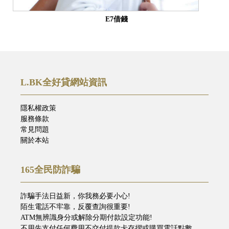
E7借錢
L.BK全好貸網站資訊
隱私權政策
服務條款
常見問題
關於本站
165全民防詐騙
詐騙手法日益新，你我務必要小心!
陌生電話不牢靠，反覆查詢很重要!
ATM無辨識身分或解除分期付款設定功能!
不用先支付任何費用不交付提款卡存摺或購買電話點數