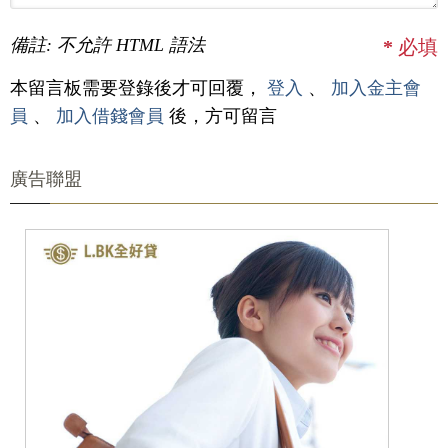
備註: 不允許 HTML 語法
*
必填
本留言板需要登錄後才可回覆，
登入
、
加入金主會
員
、
加入借錢會員
後，方可留言
廣告聯盟