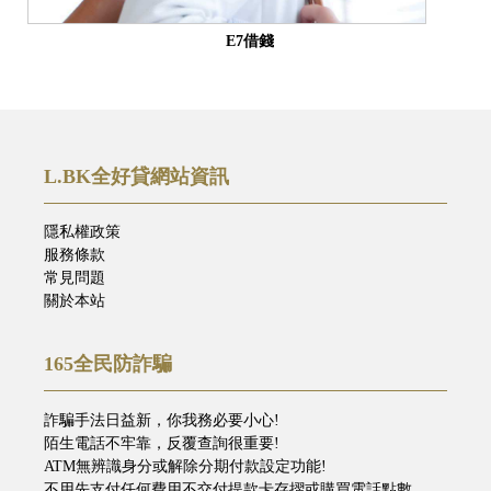
E7借錢
L.BK全好貸網站資訊
隱私權政策
服務條款
常見問題
關於本站
165全民防詐騙
詐騙手法日益新，你我務必要小心!
陌生電話不牢靠，反覆查詢很重要!
ATM無辨識身分或解除分期付款設定功能!
不用先支付任何費用不交付提款卡存摺或購買電話點數