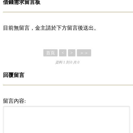
借錢需求留言板
目前無留言，金主請於下方留言後送出。
首頁
＞＞
<
>
資料 1 到 0 共 0
回覆留言
留言內容: