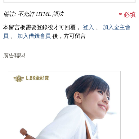
備註: 不允許 HTML 語法
*
必填
本留言板需要登錄後才可回覆，
登入
、
加入金主會
員
、
加入借錢會員
後，方可留言
廣告聯盟