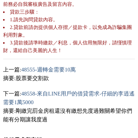
前務必自我審核廣告及留言內容。
貸款三歩驟：
1.請先詢問貸款內容。
2.貸款前請勿提供個人存摺／提款卡，以免成為詐騙集團
利用對象。
3.貸款後請準時繳款／利息，個人信用無限好，請慬慎理
財，還給自己美麗的人生！
上一篇:
48555-週轉金需要10萬
摘要:股票要交割款
下一篇:
48558-來自LINE用戶的借貸需求-仔細的李逍遙
需要1萬5000
摘要:剛繳完罰金房租還沒有繳想先度過難關希望你們
能有分期讓我度過