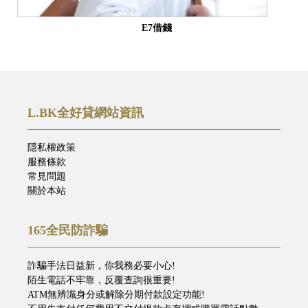
E7借錢
L.BK全好貸網站資訊
隱私權政策
服務條款
常見問題
關於本站
165全民防詐騙
詐騙手法日益新，你我務必要小心!
陌生電話不牢靠，反覆查詢很重要!
ATM無辨識身分或解除分期付款設定功能!