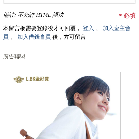
備註: 不允許 HTML 語法
*
必填
本留言板需要登錄後才可回覆，
登入
、
加入金主會
員
、
加入借錢會員
後，方可留言
廣告聯盟