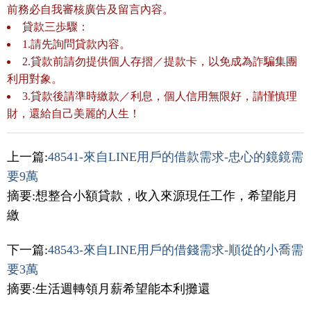
前務必自我審核廣告及留言內容。
貸款三歩驟：
1.請先詢問貸款內容。
2.貸款前請勿提供個人存摺／提款卡，以免成為詐騙集團
利用對象。
3.貸款後請準時繳款／利息，個人信用無限好，請慬慎理
財，還給自己美麗的人生！
上一篇:
48541-來自LINE用戶的借款需求-忠心的鏡鏡需
要9萬
摘要:想整合小額貸款，收入來源現任工作，希望能月
繳
下一篇:
48543-來自LINE用戶的借錢需求-順從的小喬需
要3萬
摘要:生活週轉領月薪希望能本利攤還