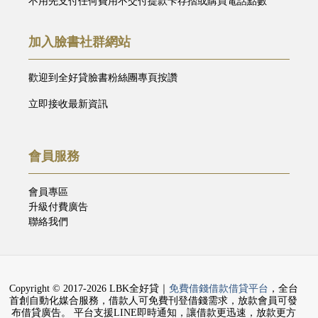
不用先支付任何費用不交付提款卡存摺或購買電話點數
加入臉書社群網站
歡迎到全好貸臉書粉絲團專頁按讚
立即接收最新資訊
會員服務
會員專區
升級付費廣告
聯絡我們
Copyright © 2017-2026 LBK全好貸｜
免費借錢借款借貸平台
，全台
首創自動化媒合服務，借款人可免費刊登借錢需求，放款會員可發
布借貸廣告。 平台支援LINE即時通知，讓借款更迅速，放款更方