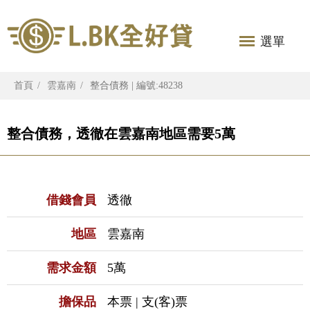
選單
首頁
雲嘉南
整合債務 | 編號:48238
整合債務，透徹在雲嘉南地區需要5萬
借錢會員
透徹
地區
雲嘉南
需求金額
5萬
擔保品
本票 | 支(客)票