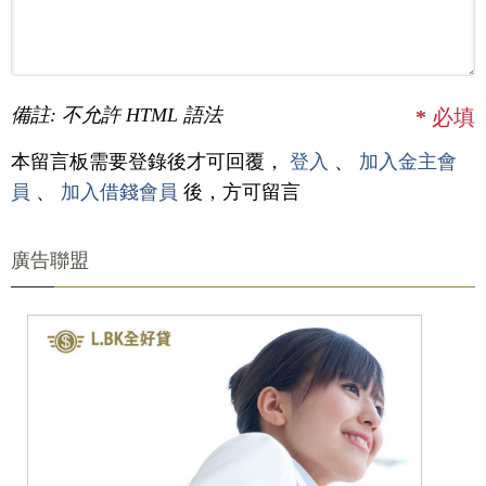
備註: 不允許 HTML 語法
*
必填
本留言板需要登錄後才可回覆，
登入
、
加入金主會
員
、
加入借錢會員
後，方可留言
廣告聯盟