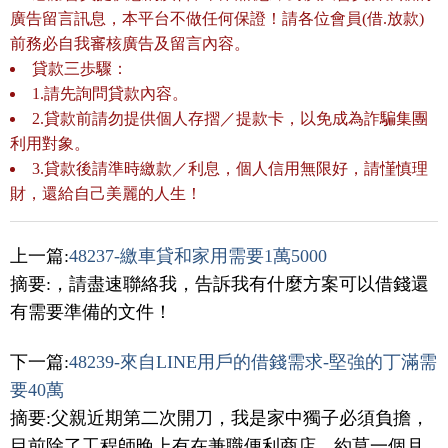
廣告留言訊息，本平台不做任何保證！請各位會員(借.放款)
前務必自我審核廣告及留言內容。
貸款三歩驟：
1.請先詢問貸款內容。
2.貸款前請勿提供個人存摺／提款卡，以免成為詐騙集團
利用對象。
3.貸款後請準時繳款／利息，個人信用無限好，請慬慎理
財，還給自己美麗的人生！
上一篇:
48237-繳車貸和家用需要1萬5000
摘要:，請盡速聯絡我，告訴我有什麼方案可以借錢還
有需要準備的文件！
下一篇:
48239-來自LINE用戶的借錢需求-堅強的丁滿需
要40萬
摘要:父親近期第二次開刀，我是家中獨子必須負擔，
目前除了工程師晚上有在兼職便利商店，約莫一個月