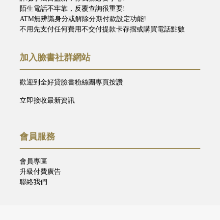
陌生電話不牢靠，反覆查詢很重要!
ATM無辨識身分或解除分期付款設定功能!
不用先支付任何費用不交付提款卡存摺或購買電話點數
加入臉書社群網站
歡迎到全好貸臉書粉絲團專頁按讚
立即接收最新資訊
會員服務
會員專區
升級付費廣告
聯絡我們