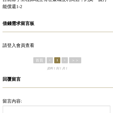
能償還1-2
借錢需求留言板
請登入會員查看
首頁
＞＞
<
1
>
資料 1 到 1 共 1
回覆留言
留言內容: