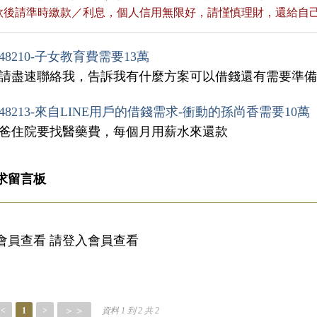
貸款後請準時繳款／利息，個人信用無限好，請慬慎理財，還給自
48210-子女教育費需要13萬
，請盡速聯絡我，告訴我有什麼方案可以借錢還有需要準
48213-來自LINE用戶的借錢需求-衝動的孫尚香需要10萬
爸爸住院要找醫藥費，每個月用薪水來還款
求留言板
會員查看 請登入會員查看
＞＞
<
1
>
資料 1 到 2 共 2