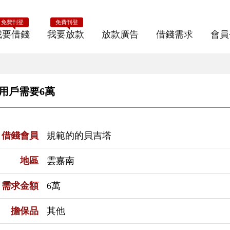
免費刊登
免費刊登
我要借錢
我要放款
放款廣告
借錢需求
會員
E用戶需要6萬
借錢會員
規範的的貝吉塔
地區
雲嘉南
需求金額
6萬
擔保品
其他