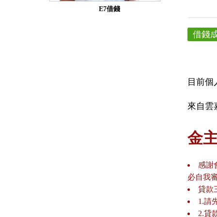
E7借錢
借錢
目前個
來自雲嘉
金
感謝
必自我
貸款
1.
2.