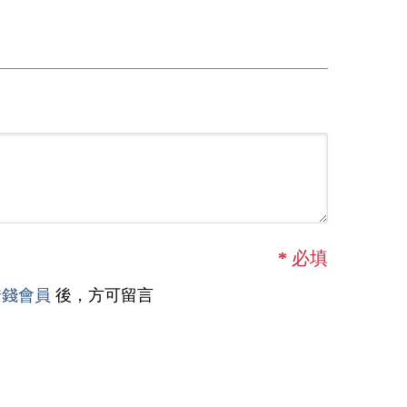
*
必填
借錢會員
後，方可留言