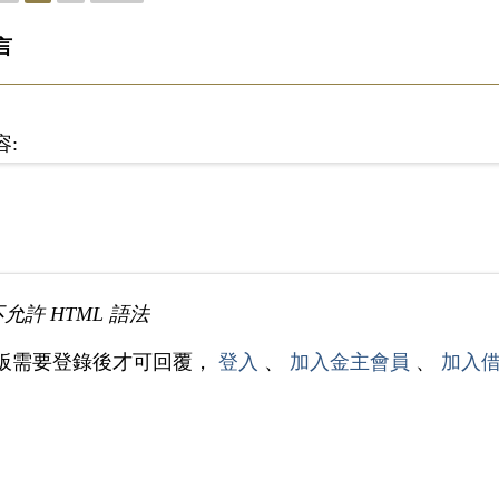
言
容:
不允許 HTML 語法
板需要登錄後才可回覆，
登入
、
加入金主會員
、
加入