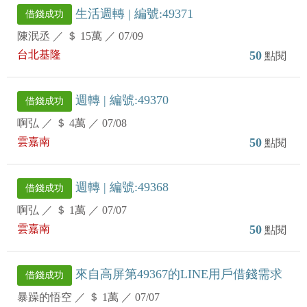
生活週轉 | 編號:49371
借錢成功
陳泯丞
／
＄ 15萬
／
07/09
台北基隆
50
點閱
週轉 | 編號:49370
借錢成功
啊弘
／
＄ 4萬
／
07/08
雲嘉南
50
點閱
週轉 | 編號:49368
借錢成功
啊弘
／
＄ 1萬
／
07/07
雲嘉南
50
點閱
來自高屏第49367的LINE用戶借錢需求
借錢成功
暴躁的悟空
／
＄ 1萬
／
07/07