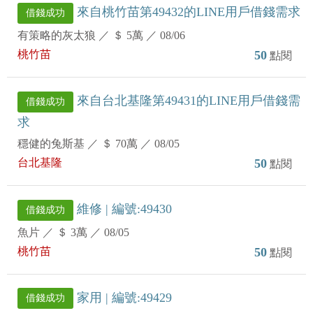
來自桃竹苗第49432的LINE用戶借錢需求
借錢成功
有策略的灰太狼
／
＄ 5萬
／
08/06
桃竹苗
50
點閱
來自台北基隆第49431的LINE用戶借錢需
借錢成功
求
穩健的兔斯基
／
＄ 70萬
／
08/05
台北基隆
50
點閱
維修 | 編號:49430
借錢成功
魚片
／
＄ 3萬
／
08/05
桃竹苗
50
點閱
家用 | 編號:49429
借錢成功