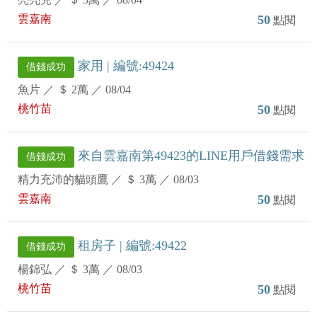
雲嘉南
50
點閱
家用 | 編號:49424
借錢成功
魚片
／
＄ 2萬
／
08/04
桃竹苗
50
點閱
來自雲嘉南第49423的LINE用戶借錢需求
借錢成功
精力充沛的貓頭鷹
／
＄ 3萬
／
08/03
雲嘉南
50
點閱
租房子 | 編號:49422
借錢成功
楊錦弘
／
＄ 3萬
／
08/03
桃竹苗
50
點閱