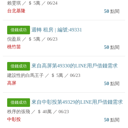
賴雯琪
／
＄ 5萬
／
06/24
台北基隆
50
點閱
週轉 租房 | 編號:49331
借錢成功
倪盈辰
／
＄ 5萬
／
06/23
桃竹苗
50
點閱
來自高屏第49330的LINE用戶借錢需求
借錢成功
建設性的白馬王子
／
＄ 5萬
／
06/23
高屏
50
點閱
來自中彰投第49329的LINE用戶借錢需求
借錢成功
秩序的張飛
／
＄ 40萬
／
06/23
中彰投
50
點閱