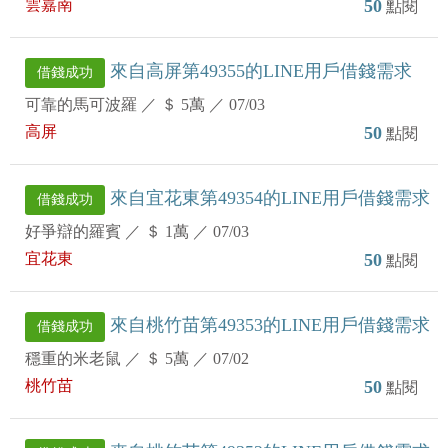
雲嘉南
50
點閱
來自高屏第49355的LINE用戶借錢需求
借錢成功
可靠的馬可波羅
／
＄ 5萬
／
07/03
高屏
50
點閱
來自宜花東第49354的LINE用戶借錢需求
借錢成功
好爭辯的羅賓
／
＄ 1萬
／
07/03
宜花東
50
點閱
來自桃竹苗第49353的LINE用戶借錢需求
借錢成功
穩重的米老鼠
／
＄ 5萬
／
07/02
桃竹苗
50
點閱