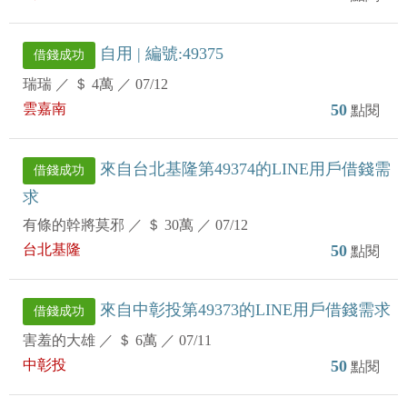
自用 | 編號:49375
借錢成功
瑞瑞
／
＄ 4萬
／
07/12
雲嘉南
50
點閱
來自台北基隆第49374的LINE用戶借錢需
借錢成功
求
有條的幹將莫邪
／
＄ 30萬
／
07/12
台北基隆
50
點閱
來自中彰投第49373的LINE用戶借錢需求
借錢成功
害羞的大雄
／
＄ 6萬
／
07/11
中彰投
50
點閱