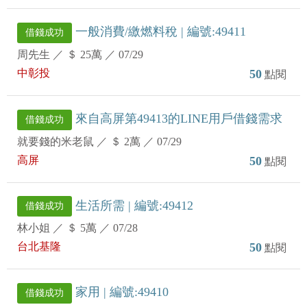
一般消費/繳燃料稅 | 編號:49411
借錢成功
周先生
／
＄ 25萬
／
07/29
中彰投
50
點閱
來自高屏第49413的LINE用戶借錢需求
借錢成功
就要錢的米老鼠
／
＄ 2萬
／
07/29
高屏
50
點閱
生活所需 | 編號:49412
借錢成功
林小姐
／
＄ 5萬
／
07/28
台北基隆
50
點閱
家用 | 編號:49410
借錢成功