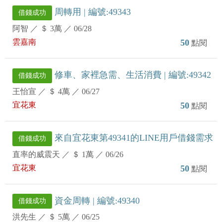
周轉用 | 編號:49343
借錢成功
阿智
／
＄ 3萬
／
06/28
雲嘉南
50
點閱
修車、家裡急需、生活消費 | 編號:49342
借錢成功
王怡宣
／
＄ 4萬
／
06/27
宜花東
50
點閱
來自宜花東第49341的LINE用戶借錢需求
借錢成功
直率的威震天
／
＄ 1萬
／
06/26
宜花東
50
點閱
資金周轉 | 編號:49340
借錢成功
洪先生
／
＄ 5萬
／
06/25