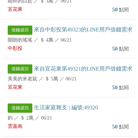
能幹的白起
／
＄ 3萬
／
06/21
宜花東
50
點閱
來自中彰投第49323的LINE用戶借錢需求
借錢成功
開朗的瑤瑤
／
＄ 4萬
／
06/21
中彰投
50
點閱
來自宜花東第49321的LINE用戶借錢需求
借錢成功
美美的米老鼠
／
＄ 5萬
／
06/21
宜花東
50
點閱
生活家庭雜支 | 編號:49320
借錢成功
鈞
／
＄ 2萬
／
06/21
雲嘉南
50
點閱