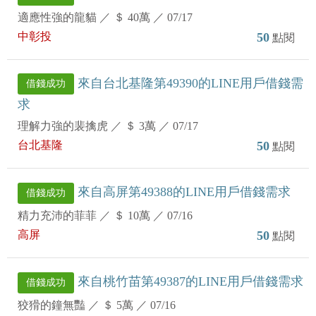
適應性強的龍貓
／
＄ 40萬
／
07/17
中彰投
50
點閱
來自台北基隆第49390的LINE用戶借錢需
借錢成功
求
理解力強的裴擒虎
／
＄ 3萬
／
07/17
台北基隆
50
點閱
來自高屏第49388的LINE用戶借錢需求
借錢成功
精力充沛的菲菲
／
＄ 10萬
／
07/16
高屏
50
點閱
來自桃竹苗第49387的LINE用戶借錢需求
借錢成功
狡猾的鐘無豔
／
＄ 5萬
／
07/16