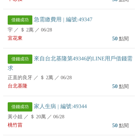
急需繳費用 | 編號:49347
借錢成功
宇
／
＄ 2萬
／
06/28
宜花東
50
點閱
來自台北基隆第49346的LINE用戶借錢需
借錢成功
求
正直的良牙
／
＄ 2萬
／
06/28
台北基隆
50
點閱
家人生病 | 編號:49344
借錢成功
黃小姐
／
＄ 20萬
／
06/28
桃竹苗
50
點閱