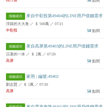
50
點閱
來自中彰投第49404的LINE用戶借錢需求
借錢成功
浮躁的大大卷
／
＄ 500萬
／
07/21
中彰投
50
點閱
來自高屏第49403的LINE用戶借錢需求
借錢成功
沉著的一休
／
＄ 2萬
／
07/20
高屏
50
點閱
家用 | 編號:49402
借錢成功
劉志賢
／
＄ 1萬
／
07/20
高屏
50
點閱
來自雲嘉南第49401的LINE用戶借錢需求
借錢成功