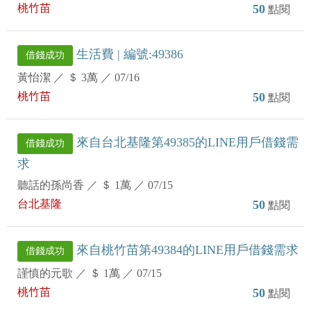
桃竹苗
50
點閱
生活費 | 編號:49386
借錢成功
黃怡潔
／
＄ 3萬
／
07/16
桃竹苗
50
點閱
來自台北基隆第49385的LINE用戶借錢需
借錢成功
求
聽話的孫尚香
／
＄ 1萬
／
07/15
台北基隆
50
點閱
來自桃竹苗第49384的LINE用戶借錢需求
借錢成功
謹慎的元歌
／
＄ 1萬
／
07/15
桃竹苗
50
點閱