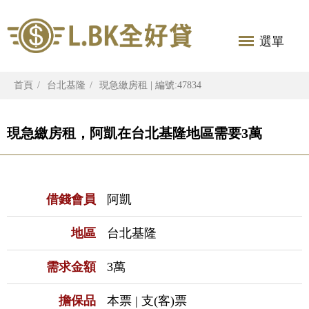
選單
首頁
台北基隆
現急繳房租 | 編號:47834
現急繳房租，阿凱在台北基隆地區需要3萬
借錢會員
阿凱
地區
台北基隆
需求金額
3萬
擔保品
本票 | 支(客)票