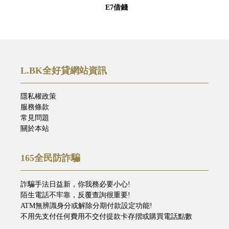
E7借錢
L.BK全好貸網站資訊
隱私權政策
服務條款
常見問題
關於本站
165全民防詐騙
詐騙手法日益新，你我務必要小心!
陌生電話不牢靠，反覆查詢很重要!
ATM無辨識身分或解除分期付款設定功能!
不用先支付任何費用不交付提款卡存摺或購買電話點數