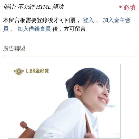
備註: 不允許 HTML 語法
*
必填
本留言板需要登錄後才可回覆，
登入
、
加入金主會
員
、
加入借錢會員
後，方可留言
廣告聯盟