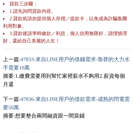
貸款三歩驟：
1.請先詢問貸款內容。
2.貸款前請勿提供個人存摺／提款卡，以免成為詐騙集團
利用對象。
3.貸款後請準時繳款／利息，個人信用無限好，請慬慎理
財，還給自己美麗的人生！
上一篇:
47833-來自LINE用戶的借錢需求-魯莽的大力水
手需要10萬
摘要:1.繳費需要用到幫忙家裡薪水不夠用2.薪資每個
月還
下一篇:
47836-來自LINE用戶的借款需求-成熟的閃電需
要50萬
摘要:想要整合兩間融資跟一間當鋪