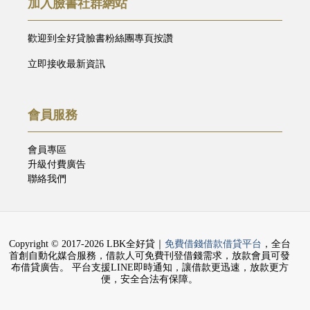
加入臉書社群網站
歡迎到全好貸臉書粉絲團專頁按讚
立即接收最新資訊
會員服務
會員專區
升級付費廣告
聯絡我們
Copyright © 2017-2026 LBK全好貸｜
免費借錢借款借貸平台
，全台
首創自動化媒合服務，借款人可免費刊登借錢需求，放款會員可發
布借貸廣告。 平台支援LINE即時通知，讓借款更迅速，放款更方
便，安全合法有保障。