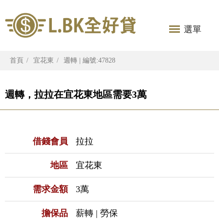
選單
首頁
宜花東
週轉 | 編號:47828
週轉，拉拉在宜花東地區需要3萬
借錢會員
拉拉
地區
宜花東
需求金額
3萬
擔保品
薪轉 | 勞保