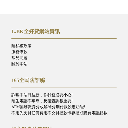
L.BK全好貸網站資訊
隱私權政策
服務條款
常見問題
關於本站
165全民防詐騙
詐騙手法日益新，你我務必要小心!
陌生電話不牢靠，反覆查詢很重要!
ATM無辨識身分或解除分期付款設定功能!
不用先支付任何費用不交付提款卡存摺或購買電話點數