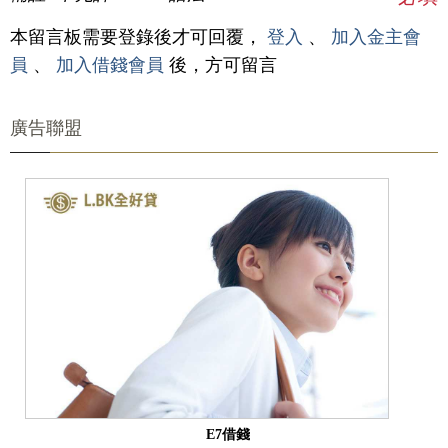
本留言板需要登錄後才可回覆，
登入
、
加入金主會
員
、
加入借錢會員
後，方可留言
廣告聯盟
E7借錢