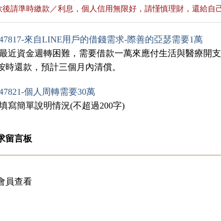
貸款後請準時繳款／利息，個人信用無限好，請慬慎理財，還給自
47817-來自LINE用戶的借錢需求-際善的亞瑟需要1萬
我最近資金週轉困難，需要借款一萬來應付生活與醫療開
按時還款，預計三個月內清償。
47821-個人周轉需要30萬
填寫簡單說明情況(不超過200字)
求留言板
會員查看