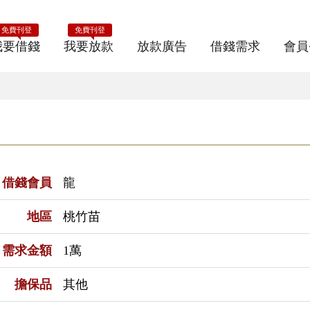
免費刊登
免費刊登
我要借錢
我要放款
放款廣告
借錢需求
會員
借錢會員
龍
地區
桃竹苗
需求金額
1萬
擔保品
其他