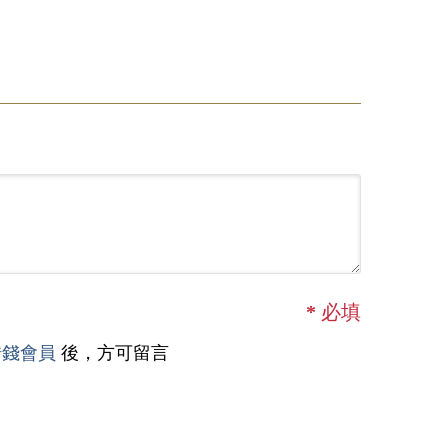
*
必填
借錢會員
後，方可留言