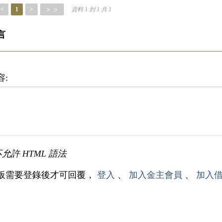
＞＞
<
1
>
資料 1 到 1 共 1
言
容:
不允許 HTML 語法
板需要登錄後才可回覆，
登入
、
加入金主會員
、
加入