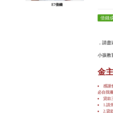
E7借錢
借錢
，請盡
小孩教
金
感謝
必自我
貸款
1.
2.