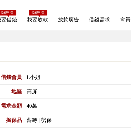
免費刊登
免費刊登
我要借錢
我要放款
放款廣告
借錢需求
會員
借錢會員
L小姐
地區
高屏
需求金額
40萬
擔保品
薪轉 | 勞保