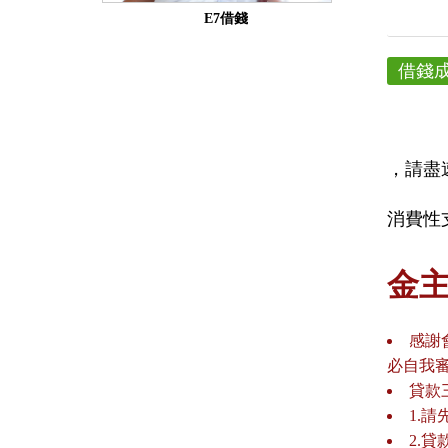
E7借錢
借錢
，請盡
消費性
金
感謝
必自我
貸款
1.
2.