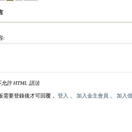
言
容:
不允許 HTML 語法
板需要登錄後才可回覆，
登入
、
加入金主會員
、
加入