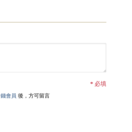
*
必填
借錢會員
後，方可留言