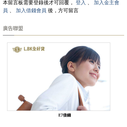
本留言板需要登錄後才可回覆，
登入
、
加入金主會
員
、
加入借錢會員
後，方可留言
廣告聯盟
E7借錢