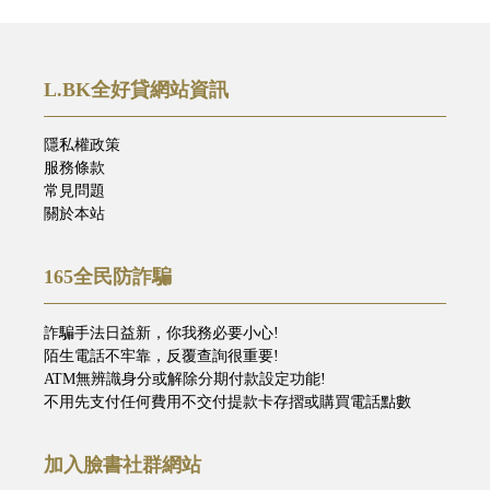
L.BK全好貸網站資訊
隱私權政策
服務條款
常見問題
關於本站
165全民防詐騙
詐騙手法日益新，你我務必要小心!
陌生電話不牢靠，反覆查詢很重要!
ATM無辨識身分或解除分期付款設定功能!
不用先支付任何費用不交付提款卡存摺或購買電話點數
加入臉書社群網站