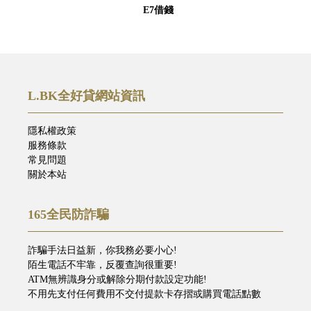
E7借錢
L.BK全好貸網站資訊
隱私權政策
服務條款
常見問題
關於本站
165全民防詐騙
詐騙手法日益新，你我務必要小心!
陌生電話不牢靠，反覆查詢很重要!
ATM無辨識身分或解除分期付款設定功能!
不用先支付任何費用不交付提款卡存摺或購買電話點數