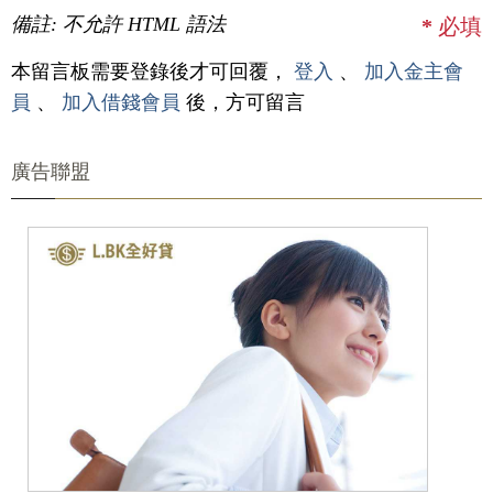
備註: 不允許 HTML 語法
*
必填
本留言板需要登錄後才可回覆，
登入
、
加入金主會
員
、
加入借錢會員
後，方可留言
廣告聯盟