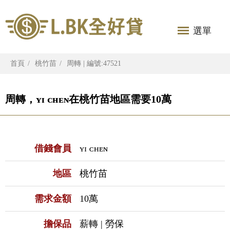
選單
首頁
桃竹苗
周轉 | 編號:47521
周轉，ʏɪ ᴄʜᴇɴ在桃竹苗地區需要10萬
借錢會員
ʏɪ ᴄʜᴇɴ
地區
桃竹苗
需求金額
10萬
擔保品
薪轉 | 勞保