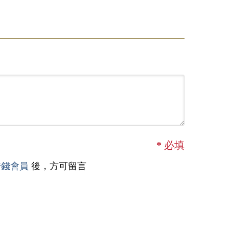
*
必填
借錢會員
後，方可留言