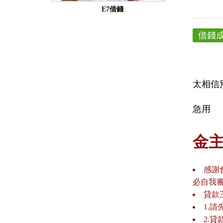
E7借錢
借錢
太相信
急用
金
感謝
必自我
貸款
1.
2.