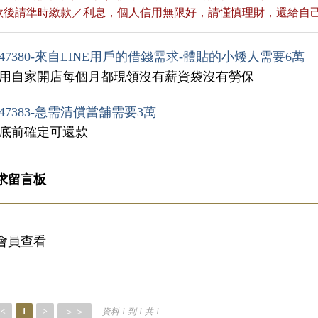
貸款後請準時繳款／利息，個人信用無限好，請慬慎理財，還給自
47380-來自LINE用戶的借錢需求-體貼的小矮人需要6萬
家用自家開店每個月都現領沒有薪資袋沒有勞保
47383-急需清償當舖需要3萬
月底前確定可還款
求留言板
會員查看
＞＞
<
1
>
資料 1 到 1 共 1