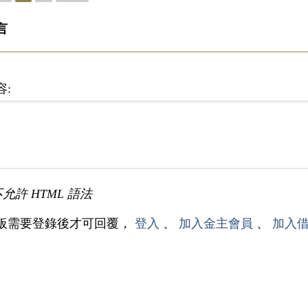
言
容:
不允許 HTML 語法
板需要登錄後才可回覆，
登入
、
加入金主會員
、
加入