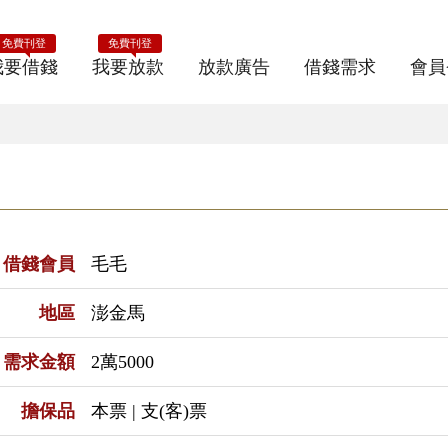
免費刊登
免費刊登
我要借錢
我要放款
放款廣告
借錢需求
會員
借錢會員
毛毛
地區
澎金馬
需求金額
2萬5000
擔保品
本票 | 支(客)票