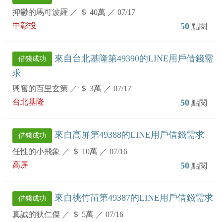
抑鬱的馬可波羅
／
＄ 40萬
／
07/17
中彰投
50
點閱
來自台北基隆第49390的LINE用戶借錢需
借錢成功
求
興奮的百里玄策
／
＄ 3萬
／
07/17
台北基隆
50
點閱
來自高屏第49388的LINE用戶借錢需求
借錢成功
任性的小飛象
／
＄ 10萬
／
07/16
高屏
50
點閱
來自桃竹苗第49387的LINE用戶借錢需求
借錢成功
真誠的狄仁傑
／
＄ 5萬
／
07/16