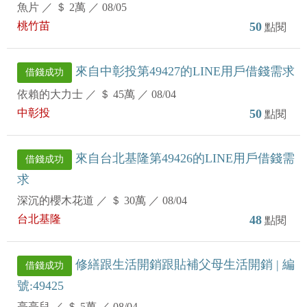
魚片
／
＄ 2萬
／
08/05
桃竹苗
50
點閱
來自中彰投第49427的LINE用戶借錢需求
借錢成功
依賴的大力士
／
＄ 45萬
／
08/04
中彰投
50
點閱
來自台北基隆第49426的LINE用戶借錢需
借錢成功
求
深沉的櫻木花道
／
＄ 30萬
／
08/04
台北基隆
48
點閱
修繕跟生活開銷跟貼補父母生活開銷 | 編
借錢成功
號:49425
亮亮兒
／
＄ 5萬
／
08/04