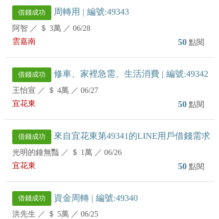
周轉用 | 編號:49343
借錢成功
阿智
／
＄ 3萬
／
06/28
雲嘉南
50
點閱
修車、家裡急需、生活消費 | 編號:49342
借錢成功
王怡宣
／
＄ 4萬
／
06/27
宜花東
50
點閱
來自宜花東第49341的LINE用戶借錢需求
借錢成功
光明的鐘無豔
／
＄ 1萬
／
06/26
宜花東
50
點閱
資金周轉 | 編號:49340
借錢成功
洪先生
／
＄ 5萬
／
06/25