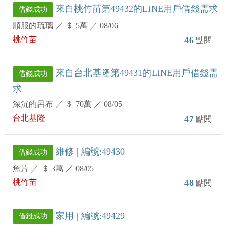
來自桃竹苗第49432的LINE用戶借錢需求
借錢成功
順服的琉璃
／
＄ 5萬
／
08/06
桃竹苗
46
點閱
來自台北基隆第49431的LINE用戶借錢需
借錢成功
求
深沉的呂布
／
＄ 70萬
／
08/05
台北基隆
47
點閱
維修 | 編號:49430
借錢成功
魚片
／
＄ 3萬
／
08/05
桃竹苗
48
點閱
家用 | 編號:49429
借錢成功