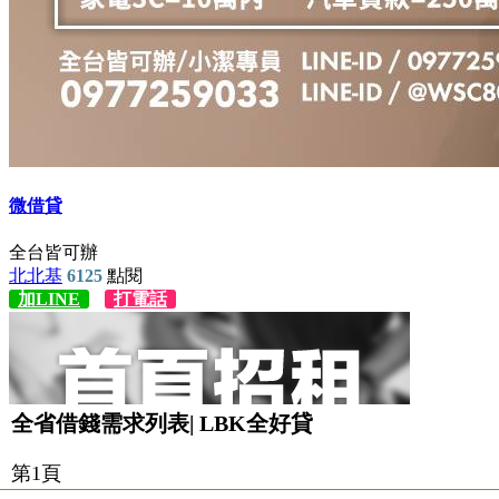
全省借錢需求列表| LBK全好貸
第1頁