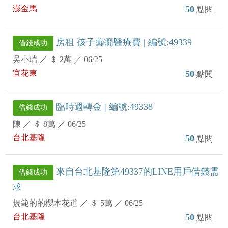
澎金馬
50
點閱
房租 孩子癲癇醫療費 | 編號:49339
借錢成功
吳小瑞
／
＄ 2萬
／
06/25
宜花東
50
點閱
臨時週轉金 | 編號:49338
借錢成功
陳
／
＄ 8萬
／
06/25
台北基隆
50
點閱
來自台北基隆第49337的LINE用戶借錢需
借錢成功
求
規範的的櫻木花道
／
＄ 5萬
／
06/25
台北基隆
50
點閱