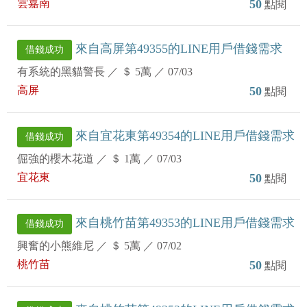
雲嘉南
50
點閱
來自高屏第49355的LINE用戶借錢需求
借錢成功
有系統的黑貓警長
／
＄ 5萬
／
07/03
高屏
50
點閱
來自宜花東第49354的LINE用戶借錢需求
借錢成功
倔強的櫻木花道
／
＄ 1萬
／
07/03
宜花東
50
點閱
來自桃竹苗第49353的LINE用戶借錢需求
借錢成功
興奮的小熊維尼
／
＄ 5萬
／
07/02
桃竹苗
50
點閱