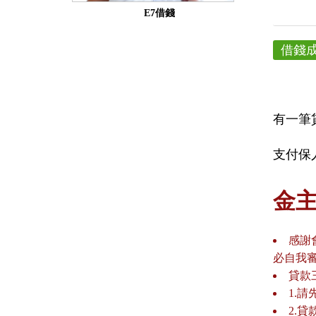
E7借錢
借錢
有一筆
支付保
金
感謝
必自我
貸款
1.
2.