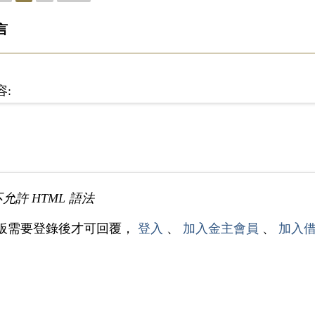
言
容:
不允許 HTML 語法
板需要登錄後才可回覆，
登入
、
加入金主會員
、
加入