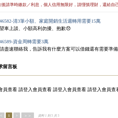
貸款後請準時繳款／利息，個人信用無限好，請慬慎理財，還給自
46582-清3筆小額、家庭開銷生活週轉用需要15萬
希望車上談、小額高利勿擾、抱歉😞
46589-資金周轉需要3萬
，請盡速聯絡我，告訴我有什麼方案可以借錢還有需要準
求留言板
會員查看 請登入會員查看 請登入會員查看 請登入會員查
＞＞
<
1
>
資料 1 到 5 共 5