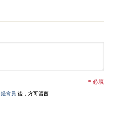
*
必填
借錢會員
後，方可留言