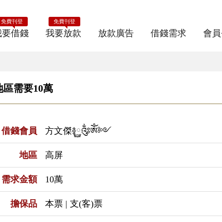
免費刊登
免費刊登
我要借錢
我要放款
放款廣告
借錢需求
會員
區需要10萬
借錢會員
方文傑࿅࿆༂ༀ༻
地區
高屏
需求金額
10萬
擔保品
本票 | 支(客)票