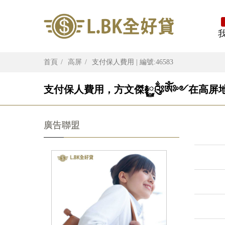
首頁
高屏
支付保人費用 | 編號:46583
支付保人費用，方文傑࿅࿆༂ༀ༻在高屏地
廣告聯盟