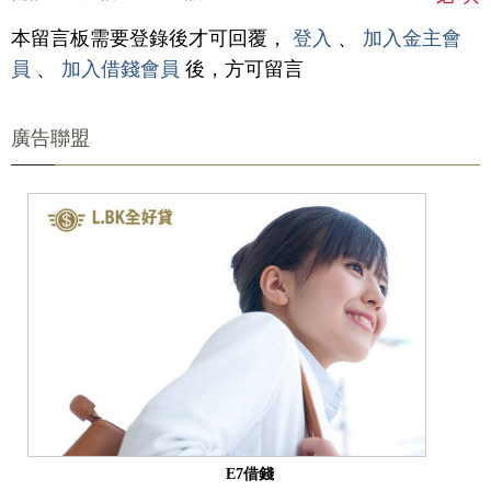
本留言板需要登錄後才可回覆，
登入
、
加入金主會
員
、
加入借錢會員
後，方可留言
廣告聯盟
E7借錢