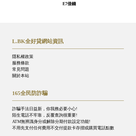
E7借錢
L.BK全好貸網站資訊
隱私權政策
服務條款
常見問題
關於本站
165全民防詐騙
詐騙手法日益新，你我務必要小心!
陌生電話不牢靠，反覆查詢很重要!
ATM無辨識身分或解除分期付款設定功能!
不用先支付任何費用不交付提款卡存摺或購買電話點數