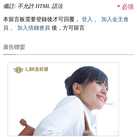
備註: 不允許 HTML 語法
*
必填
本留言板需要登錄後才可回覆，
登入
、
加入金主會
員
、
加入借錢會員
後，方可留言
廣告聯盟