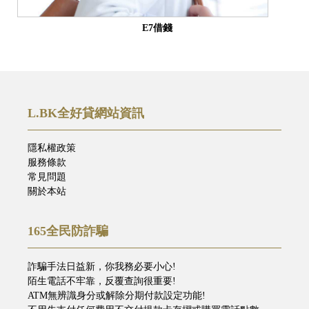
E7借錢
L.BK全好貸網站資訊
隱私權政策
服務條款
常見問題
關於本站
165全民防詐騙
詐騙手法日益新，你我務必要小心!
陌生電話不牢靠，反覆查詢很重要!
ATM無辨識身分或解除分期付款設定功能!