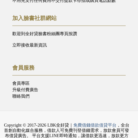
不用先支付任何費用不交付提款卡存摺或購買電話點數
加入臉書社群網站
歡迎到全好貸臉書粉絲團專頁按讚
立即接收最新資訊
會員服務
會員專區
升級付費廣告
聯絡我們
Copyright © 2017-2026 LBK全好貸｜
免費借錢借款借貸平台
，全台
首創自動化媒合服務，借款人可免費刊登借錢需求，放款會員可發
布借貸廣告。 平台支援LINE即時通知，讓借款更迅速，放款更方