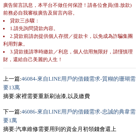
廣告留言訊息，本平台不做任何保證！請各位會員(借.放款)
前務必自我審核廣告及留言內容。
貸款三歩驟：
1.請先詢問貸款內容。
2.貸款前請勿提供個人存摺／提款卡，以免成為詐騙集團
利用對象。
3.貸款後請準時繳款／利息，個人信用無限好，請慬慎理
財，還給自己美麗的人生！
上一篇:
46084-來自LINE用戶的借錢需求-質糊的珊瑚需
要13萬
摘要:家裡需要重新刷油漆,以及繳費
下一篇:
46086-來自LINE用戶的借錢需求-忠誠的典韋需
要1萬
摘要:汽車維修需要用到的資金月初領錢會還上