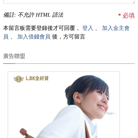
備註: 不允許 HTML 語法
*
必填
本留言板需要登錄後才可回覆，
登入
、
加入金主會
員
、
加入借錢會員
後，方可留言
廣告聯盟